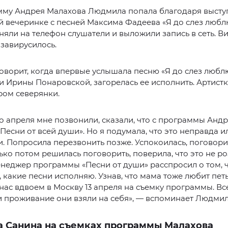
мму Андрея Малахова Людмила попала благодаря высту
 вечеринке с песней Максима Фадеева «Я до слез люблю
яли на телефон слушатели и выложили запись в сеть. В
завирусилось.
ворит, когда впервые услышала песню «Я до слез люблю
 Ирины Понаровской, загорелась ее исполнить. Артистк
ром северянки.
о апреля мне позвонили, сказали, что с программы Анд
Песни от всей души». Но я подумала, что это неправда и
 Попросила перезвонить позже. Успокоилась, поговори
ько потом решилась поговорить, поверила, что это не р
неджер программы «Песни от души» расспросил о том, 
 какие песни исполняю. Узнав, что мама тоже любит петь
нас вдвоем в Москву 13 апреля на съемку программы. Вс
и проживание они взяли на себя», — вспоминает Людмил
 Санина на съемках программы Малахова