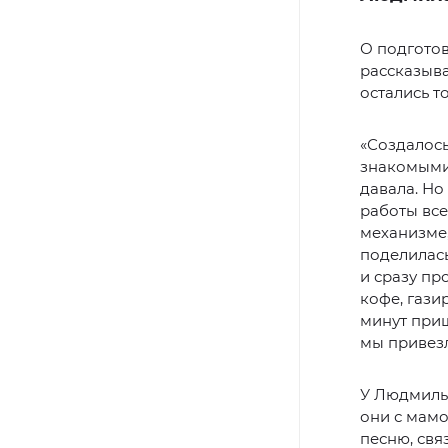
О подготов
рассказыва
остались т
«Создалось
знакомыми
давала. Но
работы все
механизме,
поделилась
и сразу пр
кофе, гази
минут при
мы привезл
У Людмилы 
они с мамо
песню, свя