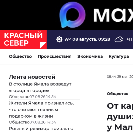
08 августа, 09:28
+11
Общество
Происшествия
Экономика
Культура
Лента новостей
08:44, 29 мая 2
В столице Ямала возведут
«город в городе»
Общество
Общество
07.08.26 14:54
Жители Ямала признались,
От ка
что считают главным
души»
подарком в жизни
Общество
07.08.26 14:34
у Мал
Рогатый ревизор пришел с