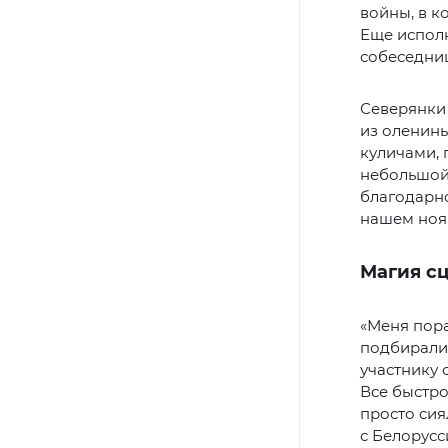
войны, в к
Еще исполн
собеседни
Северянки 
из оленины
куличами, 
небольшой
благодарно
нашем нояб
Магия с
«Меня пора
подбирали
участнику 
Все быстро
просто сия
с Белорусс