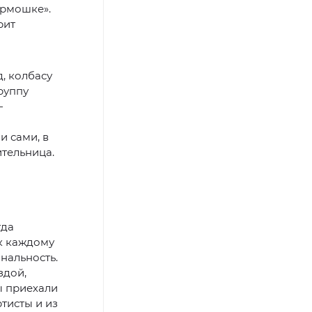
армошке».
рит
, колбасу
руппу
—
и сами, в
тельница.
гда
к каждому
нальность.
здой,
ы приехали
тисты и из