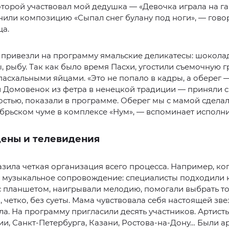
оторой участвовал мой дедушка — «Девочка играла на г
или композицию «Сыпал снег булану под ноги», — гово
ца.
привезли на программу ямальские деликатесы: шоколад
, рыбу. Так как было время Пасхи, угостили съемочную г
пасхальными яйцами. «Это не попало в кадры, а оберег 
 Домовенок из фетра в ненецкой традиции — приняли с
стью, показали в программе. Оберег мы с мамой сделал
рьском чуме в комплексе «Нум», — вспоминает исполни
цены и телевидения
зила четкая организация всего процесса. Например, ко
 музыкальное сопровождение: специалисты подходили 
с планшетом, наигрывали мелодию, помогали выбрать то
, четко, без суеты. Мама чувствовала себя настоящей зве
ла. На программу пригласили десять участников. Артист
ии, Санкт‑Петербурга, Казани, Ростова‑на‑Дону… Были ар