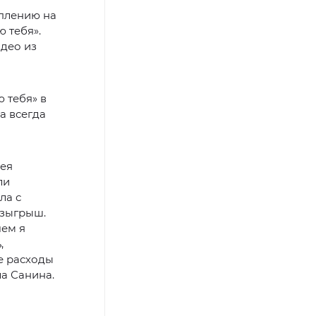
плению на
 тебя».
идео из
 тебя» в
а всегда
рея
ли
ла с
озыгрыш.
чем я
,
е расходы
а Санина.