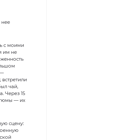
 нее
ь с моими
я им не
аженность
ольшом
 —
 встретили
ыл чай,
. Через 15
стюмы — их
ную сцену:
военную
нской