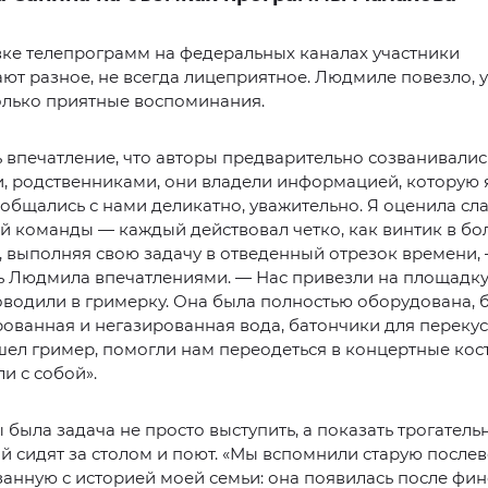
ке телепрограмм на федеральных каналах участники
ют разное, не всегда лицеприятное. Людмиле повезло, у
олько приятные воспоминания.
 впечатление, что авторы предварительно созванивалис
, родственниками, они владели информацией, которую 
 общались с нами деликатно, уважительно. Я оценила сл
й команды — каждый действовал четко, как винтик в б
 выполняя свою задачу в отведенный отрезок времени,
 Людмила впечатлениями. — Нас привезли на площадку,
оводили в гримерку. Она была полностью оборудована, б
рованная и негазированная вода, батончики для перекуса
шел гример, помогли нам переодеться в концертные ко
и с собой».
была задача не просто выступить, а показать трогатель
й сидят за столом и поют. «Мы вспомнили старую после
занную с историей моей семьи: она появилась после фи