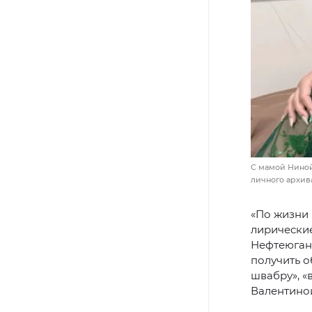
С мамой Ниной
личного архи
«По жизни 
лирические
Нефтеюганс
получить о
швабру», «
Валентино