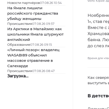
Фото: Юрий Зд
Новости партнёров
07.08.26 10:54
На Ямале лишили
российского гражданства
Ноябрянк
убийцу женщины
1», став 
Происшествия
07.08.26 09:57
Вместе с
Из Арктики в Малайзию: как
Храмцова
школьники Ямала штурмуют
английский
баяна. Л
Образование
07.08.26 09:15
до слез л
«Личный позор»: владелец
WASABI89 объяснил
Время для чте
массовое отравление в
Салехарде
Происшествия
07.08.26 08:47
Загрузка...
Как северя
выступить 
В детств
Людмилу С