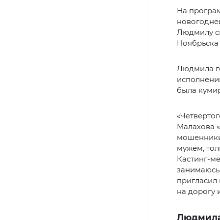
На програ
новогодней
Людмилу сн
Ноябрьска 
Людмила го
исполнении
была куми
«Четвертог
Малахова «
мошенники.
мужем, тол
Кастинг-ме
занимаюсь,
пригласил 
на дорогу 
Людмила