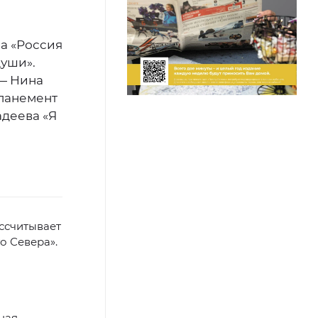
а «Россия
души».
 — Нина
мпанемент
деева «Я
ссчитывает
о Севера».
ная