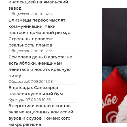
инспекцией на ямальский
завод
Общество
07.08.26 14:17
Близнецы переосмыслят
коммуникации, Раки
настроят домашний ритм, а
Стрельцы проверят
реальность планов
Общество
07.08.26 12:33
Ермолаев день 8 августа: не
есть яблоки, женщинам
лениться и носить красную
нитку
Общество
07.08.26 11:08
В детсадах Салехарда
начался кукольный бум
Культура
07.08.26 10:56
Энергетики вошли в состав
экзаменационных комиссий
вузов и ссузов Тюменского
макрорегиона