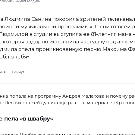
ебский / «Ямал-Медиа»
а Людмила Санина покорила зрителей телеканал
героиней музыкальной программы «Песни от всей 
 Людмилой в студии выступила ее 81‑летняя мама
, которая задорно исполнила частушку под акко
юдмила спела проникновенную песню Максима Фа
юблю тебя».
ния ~
10
минут
нка попала на программу Андрея Малахова и почему ра
в «Песнях от всей души» еще раз — в материале «Красног
е пела «в швабру»
анину в Ноябрьске знают многие, она — профессиональ