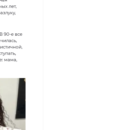
ых лет,
азлуку,
В 90-е все
чилась,
истичной,
тупать,
: мама,