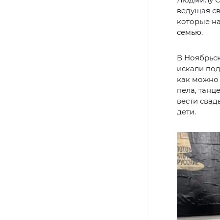
ведущая св
которые на
семью.
В Ноябрьск
искали под
как можно 
пела, танц
вести свад
дети.