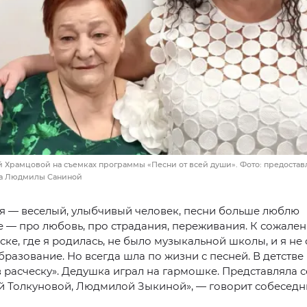
 Храмцовой на съемках программы «Песни от всей души». Фото: предостав
ва Людмилы Саниной
я — веселый, улыбчивый человек, песни больше люблю
 — про любовь, про страдания, переживания. К сожален
ке, где я родилась, не было музыкальной школы, и я не
бразование. Но всегда шла по жизни с песней. В детстве 
в расческу». Дедушка играл на гармошке. Представляла 
й Толкуновой, Людмилой Зыкиной», — говорит собеседн