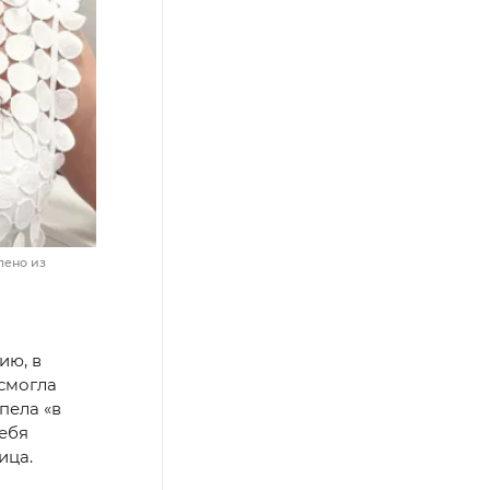
лено из
ию, в
 смогла
пела «в
себя
ица.