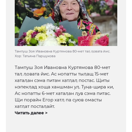
Тампуш Зоя Ивановна Куртямова 80-мет таӆ ӆовата йис.
Хор: Татьяна Паршукова
Тампуш Зоя Ивановна Куртямова 80-мет
таӆ ӆовата йис. Ас нопатты тыӆащ 15-мет
хатаӆан сэма питам хатӆаӆ постас. Щиты
нэпекӆад хоща ханшман уӆ. Туӊа-щира ки,
Ас нопатты 6-мет хатаӆан ӆув сэма питас.
Щи порайн Егор хатӆ па суюв омасты
хатӆат постаӆайт.
Читать далее >