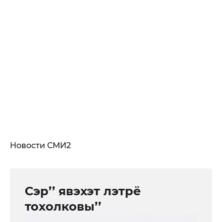
Новости СМИ2
Сэр’’ явэхэт лэтрё
тохолковы’’