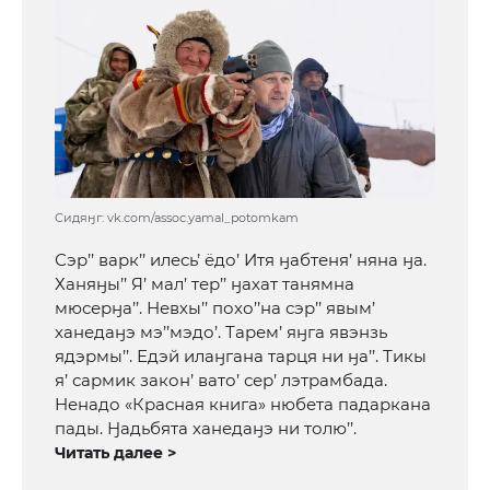
Сидяӈг: vk.com/assoc.yamal_potomkam
Сэр’’ варк’’ илесь’ ёдо’ Итя ӈабтеня’ няна ӈа.
Ханяӈы’’ Я’ мал’ тер’’ ӈахат танямна
мюсерӈа’’. Невхы’’ похо’’на сэр’’ явым’
ханедаӈэ мэ’’мэдо’. Тарем’ яӈга явэнзь
ядэрмы’’. Едэй илаӈгана тарця ни ӈа’’. Тикы
я’ сармик закон’ вато’ сер’ лэтрамбада.
Ненадо «Красная книга» нюбета падаркана
пады. Ӈадьбята ханедаӈэ ни толю’’.
Читать далее >