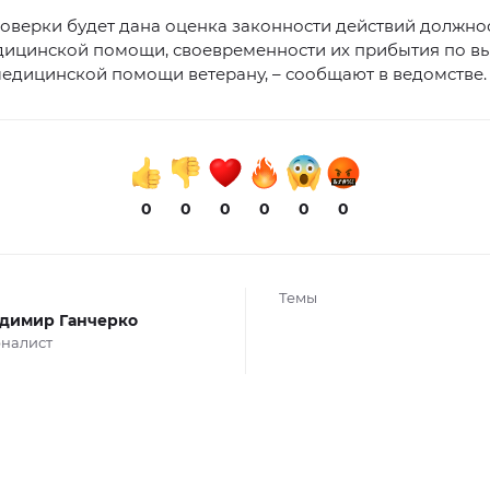
роверки будет дана оценка законности действий должно
дицинской помощи, своевременности их прибытия по вы
едицинской помощи ветерану, – сообщают в ведомстве.
0
0
0
0
0
0
Темы
димир Ганчерко
налист