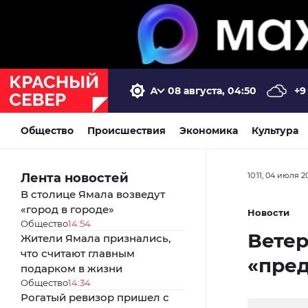
08 августа, 04:50
+9
Общество
Происшествия
Экономика
Культура
Лента новостей
10:11, 04 июля 2
В столице Ямала возведут
«город в городе»
Новости
Общество
14:54
Ветер
Жители Ямала признались,
что считают главным
«пре
подарком в жизни
Общество
14:34
Рогатый ревизор пришел с