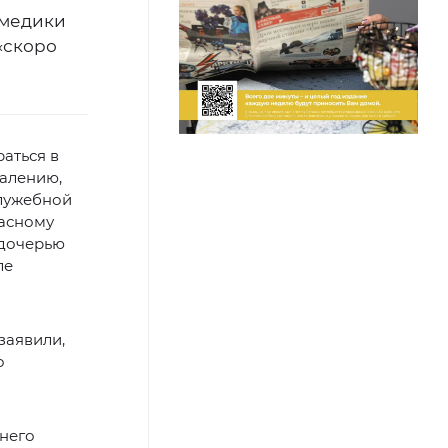
 медики
 «скоро
аться в
жалению,
служебной
расному
 дочерью
ле
заявили,
о
 него