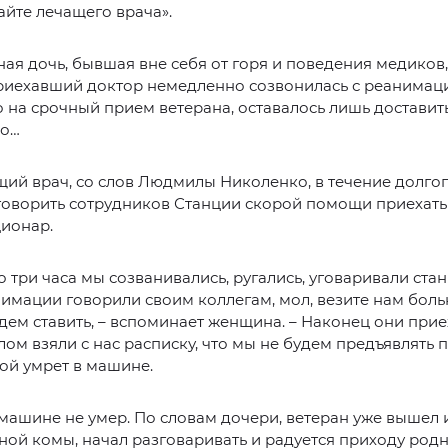
йте лечащего врача».
ая дочь, бывшая вне себя от горя и поведения медиков,
риехавший доктор немедленно созвонилась с реанимаци
 на срочный прием ветерана, оставалось лишь доставит
Но…
ий врач, со слов Людмилы Николенко, в течение долго
говорить сотрудников Станции скорой помощи приехать 
ционар.
 три часа мы созванивались, ругались, уговаривали ста
имации говорили своим коллегам, мол, везите нам боль
дем ставить, – вспоминает женщина. – Наконец они прие
ом взяли с нас расписку, что мы не будем предъявлять 
ой умрет в машине.
машине не умер. По словам дочери, ветеран уже вышел 
ной комы, начал разговаривать и радуется приходу родн