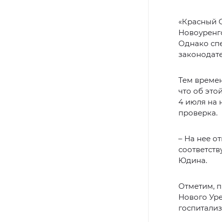
«Красный С
Новоуренг
Однако спе
законодате
Тем времен
что об это
4 июля на
проверка.
– На нее о
соответств
Юдина.
Отметим, 
Нового Уре
госпитализ