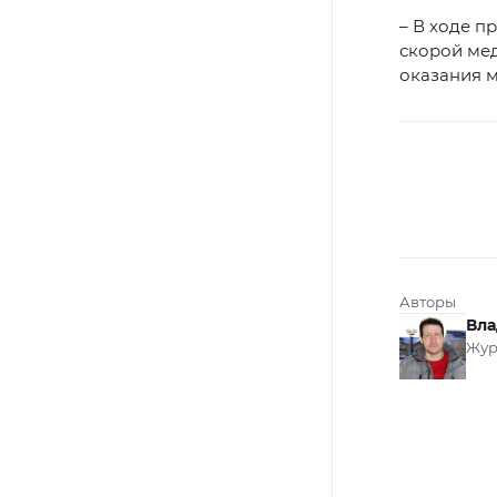
– В ходе п
скорой ме
оказания м
Авторы
Вла
Жур