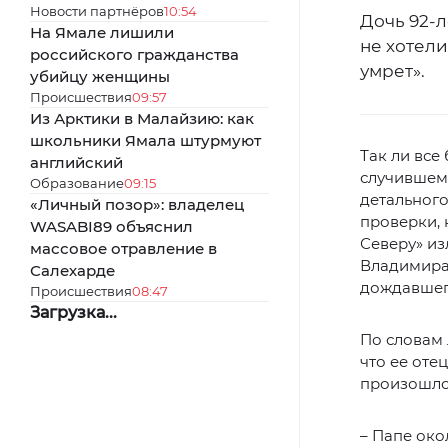
Новости партнёров
10:54
Дочь 92-л
На Ямале лишили
не хотели
российского гражданства
умрет».
убийцу женщины
Происшествия
09:57
Из Арктики в Малайзию: как
школьники Ямала штурмуют
Так ли все
английский
случившемс
Образование
09:15
детального
«Личный позор»: владелец
проверки, 
WASABI89 объяснил
Северу» из
массовое отравление в
Владимира 
Салехарде
дождавшег
Происшествия
08:47
Загрузка...
По словам
что ее отец
произошло
– Папе око