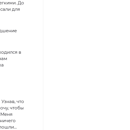
егкими. До
исали для
удшение
ходился в
 нам
ха
 Узнав, что
Хочу, чтобы
. Меня
 ничего
 пошли…