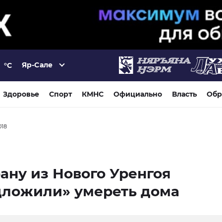
Яр-Сале
°C
Здоровье
Спорт
КМНС
Официально
Власть
Обр
018
ану из Нового Уренгоя
дложили» умереть дома