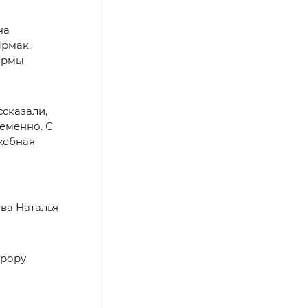
ча
рмак.
нормы
сказали,
ременно. С
жебная
тва Наталья
урору