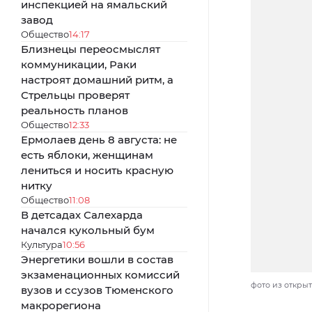
инспекцией на ямальский
завод
Общество
14:17
Близнецы переосмыслят
коммуникации, Раки
настроят домашний ритм, а
Стрельцы проверят
реальность планов
Общество
12:33
Ермолаев день 8 августа: не
есть яблоки, женщинам
лениться и носить красную
нитку
Общество
11:08
В детсадах Салехарда
начался кукольный бум
Культура
10:56
Энергетики вошли в состав
экзаменационных комиссий
фото из откры
вузов и ссузов Тюменского
макрорегиона