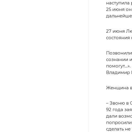
наступила 
25 июня он
дальнейшег
27 июня Лю
состояния 
Позвонили
сознании и
помогут…».
Владимир Г
Женщина во
– Звоню в 
92 года зая
дали возмо
попросили 
сделать не