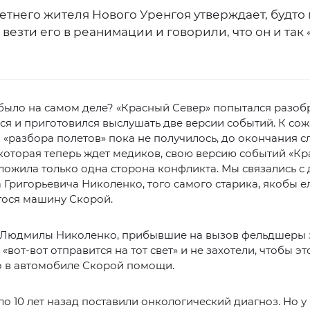
етнего жителя Нового Уренгоя утверждает, будто
 везти его в реанимации и говорили, что он и так
 было на самом деле? «Красный Север» попытался разобр
я и приготовился выслушать две версии событий. К со
 «разбора полетов» пока не получилось, до окончания 
которая теперь ждет медиков, свою версию событий «К
ложила только одна сторона конфликта. Мы связались с
Григорьевича Николенко, того самого старика, якобы е
ося машину Скорой.
 Людмилы Николенко, прибывшие на вызов фельдшеры 
 «вот-вот отправится на тот свет» и не захотели, чтобы эт
 в автомобиле Скорой помощи.
ло 10 лет назад поставили онкологический диагноз. Но у