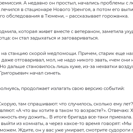
ремиссия. А недавно он простыл, начались проблемы с л
 лечился в стационаре Нового Уренгоя, а потом его вып
о обследования в Тюмени, – рассказывает горожанка.
дмила, которая живет вместе с ветераном, заметила ух
отца: он стал задыхаться и заговариваться.
 на станцию скорой медпомощи. Причем, старик еще на
 даже отговаривал, мол, не надо никого звать, «чем они
 Но дальше становилось лишь хуже, из-за нехватки возду
ригорьевич начал синеть.
лнуясь, продолжает излагать свою версию событий:
Скорую, там спрашивают: что случилось, сколько ему лет?
вляют: «А что вы хотите в таком то возрасте?». Отвечаю: 
жность ему дожить… В итоге бригада все-таки приехала
выйти из комнаты, а через какое-то время говорят: «Мы
 можем. Ждите, он у вас уже умирает, смотрите судороги