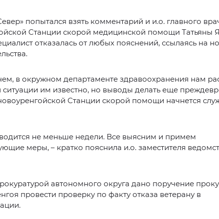
евер» попытался взять комментарий и и.о. главного вра
ойской Станции скорой медицинской помощи Татьяны Я
циалист отказалась от любых пояснений, ссылаясь на 
льства.
ем, в окружном департаменте здравоохранения нам рас
й ситуации им известно, но выводы делать еще преждев
 новоуренгойской Станции скорой помощи начнется слу
тводится не меньше недели. Все выясним и примем
ующие меры, – кратко пояснила и.о. заместителя ведомс
прокуратурой автономного округа дано поручение прок
нгоя провести проверку по факту отказа ветерану в
ации.