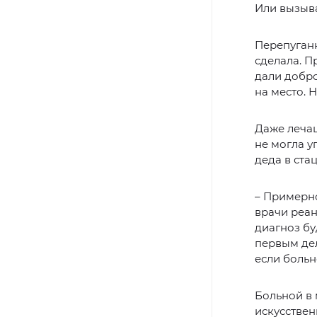
Или вызыва
Перепуганн
сделала. П
дали добро
на место. 
Даже лечащ
не могла у
деда в ста
– Примерно
врачи реан
диагноз бу
первым дел
если больн
Больной в 
искусствен