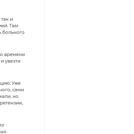
 так и
ей. Там
ь больного
го времени
и увезти
нцию. Уже
ного, сами
хали, но
претензии,
из
ых.