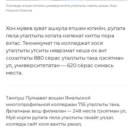
Колледж етшап юпийн университета утаӆтыты манты рахаӆ. Хор:
Никита Озелов
Хон мувев хуват ашкуӆа етшам юпийн, рупата
пеӆа утаӆтыты хотата нэпекат китты пора
ёхтас. Техникумат па колледжат хося
утаӆтыты утситы няврэмат кеша ох ант
сохаптаты 880 сёрас утаӆтыты таха ӆэсятман
уӆ, университетатан — 620 сёрас симась
места.
Тампуш Пулӊават вошан Ямальской
многопрофильной колледжан 755 утаӆтыты таха,
Ӆапатнаӊк вош филиалан — 248 места ӆэсятман уӆ.
Муй хорпи рупата пеӆа утаӆтыты тахайт уӆӆат,
колледж сайт хося вантты рахаӆ.