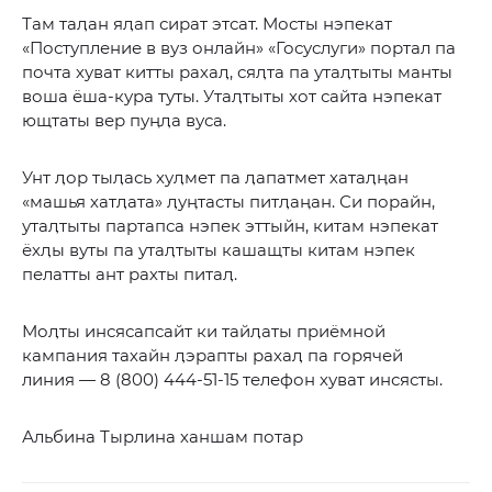
Там таӆан яӆап сират этсат. Мосты нэпекат
«Поступление в вуз онлайн» «Госуслуги» портал па
почта хуват китты рахаӆ, сяӆта па утаӆтыты манты
воша ёша-кура туты. Утаӆтыты хот сайта нэпекат
ющтаты вер пуӊӆа вуса.
Унт ӆор тыӆась хуӆмет па ӆапатмет хатаӆӊан
«машья хатӆата» ӆуӊтасты питӆаӊан. Си порайн,
утаӆтыты партапса нэпек эттыйн, китам нэпекат
ёхӆы вуты па утаӆтыты кашащты китам нэпек
пелатты ант рахты питаӆ.
Моӆты инсясапсайт ки тайӆаты приёмной
кампания тахайн ӆэрапты рахаӆ па горячей
линия — 8 (800) 444-51-15 телефон хуват инсясты.
Альбина Тырлина ханшам потар