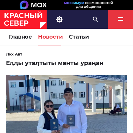
Главное
Новости
Статьи
Лух Авт
Еӆӆы утаӆтыты манты ураӊан