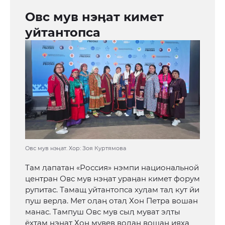
Овс мув нэӊат кимет
уйтантопса
Овс мув нэӊат. Хор: Зоя Куртямова
Там ӆапатан «Россия» нэмпи национальной
центран Овс мув нэӊат ураӊан кимет форум
рупитас. Тамащ уйтантопса хуӆам таӆ кут йи
пуш верӆа. Мет оӆаӊ отаӆ Хон Петра вошан
манас. Тампуш Овс мув сыӆ муват эӆты
ёхтам нэӊат Хон мувев воӆаӊ вошан ияха