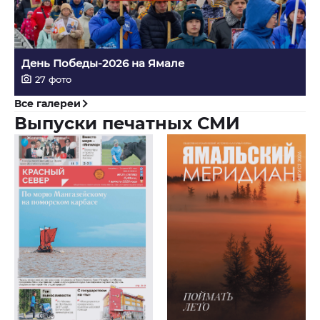
День Победы-2026 на Ямале
27
фото
Все галереи
Выпуски печатных СМИ