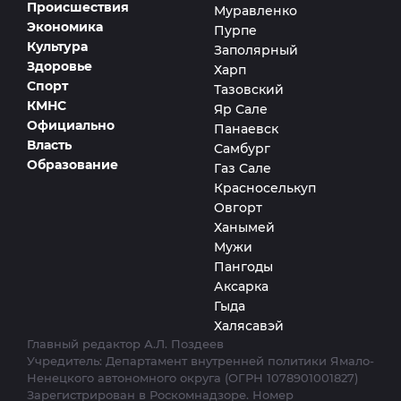
Происшествия
Муравленко
Экономика
Пурпе
Культура
Заполярный
Здоровье
Харп
Спорт
Тазовский
КМНС
Яр Сале
Официально
Панаевск
Власть
Самбург
Образование
Газ Сале
Красноселькуп
Овгорт
Ханымей
Мужи
Пангоды
Аксарка
Гыда
Халясавэй
Главный редактор А.Л. Поздеев
Учредитель: Департамент внутренней политики Ямало-
Ненецкого автономного округа (ОГРН 1078901001827)
Зарегистрирован в Роскомнадзоре. Номер