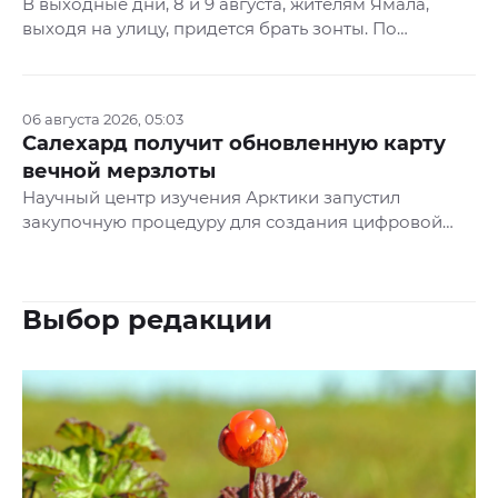
В выходные дни, 8 и 9 августа, жителям Ямала,
выходя на улицу, придется брать зонты. По
прогнозу Обь-Иртышского управления по
гидрометеорологии, ожидаются дожди, воздух
днем прогреется максимум до 19 градусов, а ночью
06 августа 2026, 05:03
будет всего +3 °C.
Салехард получит обновленную карту
вечной мерзлоты
Научный центр изучения Арктики запустил
закупочную процедуру для создания цифровой
прогнозной геокриологической карты Лабытнанги
и актуализации аналогичной карты Салехарда.
Тендер размещен на портале «ЕИС Закупки».
Выбор редакции