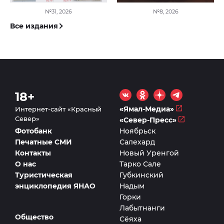
№
31
,
2026
№
8
,
2026
Все издания
18+
«Ямал-Медиа»
Интернет-сайт «Красный
Север»
«Север-Пресс»
Фотобанк
Ноябрьск
Печатные СМИ
Салехард
Контакты
Новый Уренгой
О нас
Тарко Сале
Туристическая
Губкинский
энциклопедия ЯНАО
Надым
Горки
Лабытнанги
Общество
Сёяха