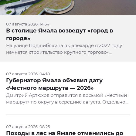
07 августа 2026, 14:54
В столице Ямала возведут «город в
городе»
На улице Подшибякина в Салехарде в 2027 году
начнется строительство крупного торгово-
развлекательного комплекса с кинотеатром и
рестораном. Об этом сообщила администрация
столицы Ямала.
07 августа 2026, 04:18
Губернатор Ямала объявил дату
«Честного маршрута — 2026»
Дмитрий Артюхов отправится в восьмой «Честный
маршрут» по округу в середине августа. Отдельной
темой обсуждения с жителями региона станет
празднование векового юбилея Ямала в 2030 году,
рассказал губернатор ЯНАО в соцсетях.
07 августа 2026, 08:25
Походы в лес на Ямале отменились до