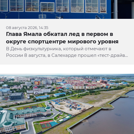
08 августа 2026, 14:35
Глава Ямала обкатал лед в первом в
округе спортцентре мирового уровня
В День физкультурника, который отмечают в
России 8 августа, в Салехарде прошел «тест-драйв»
ледовой площадки в крупнейшем в округе
спорткомплексе «Ямал-Арена». Его провел глава
ЯНАО Дмитрий Артюхов.