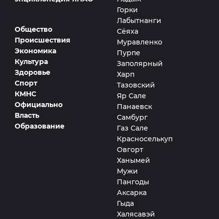
Горки
Лабытнанги
Общество
Сёяха
Происшествия
Муравленко
Экономика
Пурпе
Культура
Заполярный
Здоровье
Харп
Спорт
Тазовский
КМНС
Яр Сале
Официально
Панаевск
Власть
Самбург
Образование
Газ Сале
Красноселькуп
Овгорт
Ханымей
Мужи
Пангоды
Аксарка
Гыда
Халясавэй