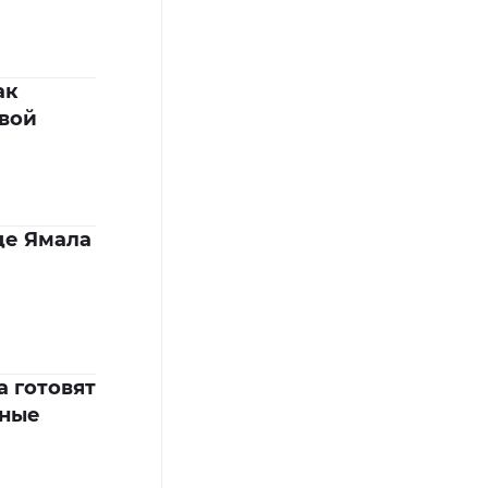
ак
овой
це Ямала
а готовят
ьные