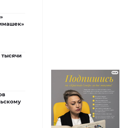
»
нимашек»
5 тысячи
а
ов
льскому