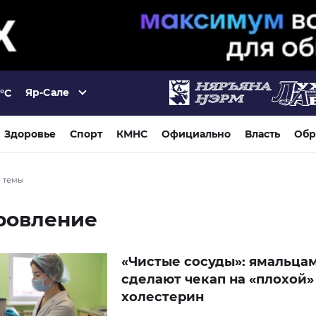
Яр-Сале
°C
Здоровье
Спорт
КМНС
Официально
Власть
Обр
е темы
ровление
«Чистые сосуды»: ямальца
сделают чекап на «плохой»
холестерин