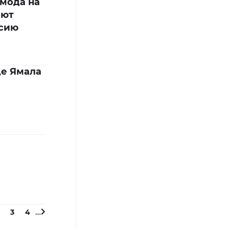
 мода на
ают
ссию
це Ямала
…
3
4