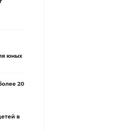
т
ля юных
более 20
детей в