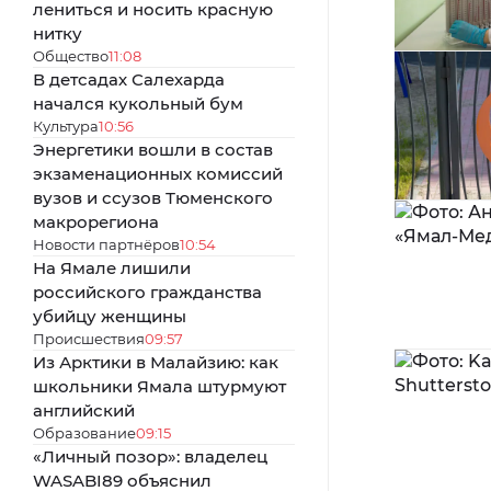
лениться и носить красную
нитку
Общество
11:08
В детсадах Салехарда
начался кукольный бум
Культура
10:56
Энергетики вошли в состав
экзаменационных комиссий
вузов и ссузов Тюменского
макрорегиона
Новости партнёров
10:54
На Ямале лишили
российского гражданства
убийцу женщины
Происшествия
09:57
Из Арктики в Малайзию: как
школьники Ямала штурмуют
английский
Образование
09:15
«Личный позор»: владелец
WASABI89 объяснил