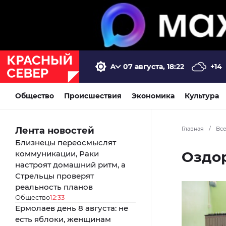
07 августа, 18:22
+14
Общество
Происшествия
Экономика
Культура
Лента новостей
Главная
/
Вс
Близнецы переосмыслят
Оздо
коммуникации, Раки
настроят домашний ритм, а
Стрельцы проверят
реальность планов
Общество
12:33
Ермолаев день 8 августа: не
есть яблоки, женщинам