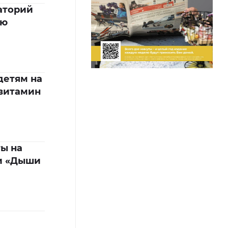
аторий
ью
детям на
витамин
ы на
и «Дыши
я