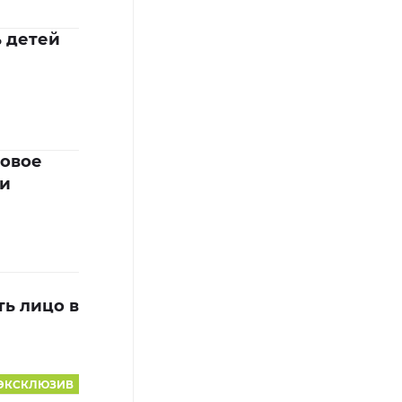
ь детей
товое
ли
ть лицо в
ЭКСКЛЮЗИВ