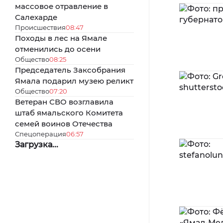
массовое отравление в
Салехарде
Происшествия
08:47
Походы в лес на Ямале
отменились до осени
Общество
08:25
Председатель Заксобрания
Ямала подарил музею реликт
Общество
07:20
Ветеран СВО возглавила
штаб ямальского Комитета
семей воинов Отечества
Спецоперация
06:57
Загрузка...