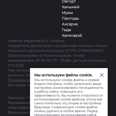
Овгорт
Ханымей
Мужи
Пангоды
Аксарка
Гыда
Халясавэй
Главный редактор А.Л. Поздеев
Учредитель: Департамент внутренней политики Ямало-
Ненецкого автономного округа (ОГРН 1078901001827)
Зарегистрирован в Роскомнадзоре. Номер
свидетельства: ЭЛ № ФС 77 - 79484. Дата регистрации:
27.11.2020
При использовании материалов сайта ссылка на
Мы используем файлы cookie.
источник обязательна.
Мы используем cookie-файлы и сервис
Политика конфиденциальности.
Яндекс.Метрика, чтобы запомнить ваши
Все права защищены. © 2012–2025
настройки, анализировать посещаемость
и работу сайта, повышать его
эффективность. Вы можете отказаться от
Контакты:
+7 (34922) 7-12-62
,
ks-yanao@yamal-media.ru
использования cookie-файлов, отключив
Размещение, реклама:
+7(34922) 4-27-28
,
самостоятельно эту опцию в настройках
браузера. Сохраненные cookie-файлы
reklama@yamal-media.ru
можно удалить в любое время. Перед
Форма распространения: Сетевое издание
продолжением использования сайта,