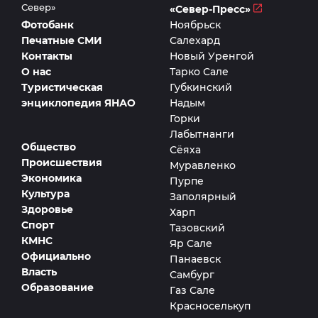
Север»
«Север-Пресс»
Фотобанк
Ноябрьск
Печатные СМИ
Салехард
Контакты
Новый Уренгой
О нас
Тарко Сале
Туристическая
Губкинский
энциклопедия ЯНАО
Надым
Горки
Лабытнанги
Общество
Сёяха
Происшествия
Муравленко
Экономика
Пурпе
Культура
Заполярный
Здоровье
Харп
Спорт
Тазовский
КМНС
Яр Сале
Официально
Панаевск
Власть
Самбург
Образование
Газ Сале
Красноселькуп