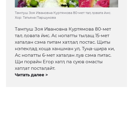
Тампуш Зоя Ивановна Куртямова 80-мет таӆ ӆовата йис.
Хор: Татьяна Паршукова
Тампуш Зоя Ивановна Куртямова 80-мет
таӆ ӆовата йис. Ас нопатты тыӆащ 15-мет
хатаӆан сэма питам хатӆаӆ постас. Щиты
нэпекӆад хоща ханшман уӆ. Туӊа-щира ки,
Ас нопатты 6-мет хатаӆан ӆув сэма питас.
Щи порайн Егор хатӆ па суюв омасты
хатӆат постаӆайт.
Читать далее >