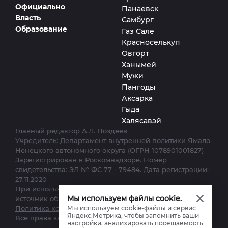
Официально
Панаевск
Власть
Самбург
Образование
Газ Сале
Красноселькуп
Овгорт
Ханымей
Мужи
Пангоды
Аксарка
Гыда
Халясавэй
Главный редактор А.Л. Поздеев
Учредитель: Департамент внутренней политики Ямало-
Ненецкого автономного округа (ОГРН 1078901001827)
Зарегистрирован в Роскомнадзоре. Номер
свидетельства: ЭЛ № ФС 77 - 79484. Дата регистрации:
27.11.2020
При использовании материалов сайта ссылка на
Мы используем файлы cookie.
источник обязательна.
Мы используем cookie-файлы и сервис
Политика конфиденциальности.
Яндекс.Метрика, чтобы запомнить ваши
Все права защищены. © 2012–2025
настройки, анализировать посещаемость