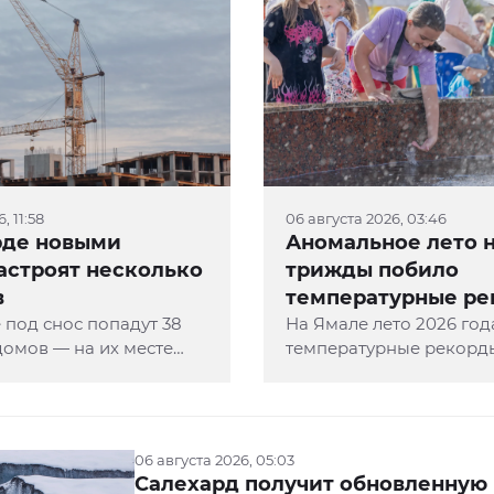
, 11:58
06 августа 2026, 03:46
рде новыми
Аномальное лето 
астроят несколько
трижды побило
в
температурные ре
 под снос попадут 38
10 лет
На Ямале лето 2026 го
омов — на их месте
температурные рекорд
менее 31,5 тысячи
жаркого 2016-го. Как ра
метров жилья. Об этом
Обь-Иртышском управл
лава города Алексей
гидрометеорологии и 
(УГМС), в округе были
06 августа 2026, 05:03
зафиксированы три аб
Салехард получит обновленную 
температурных максим