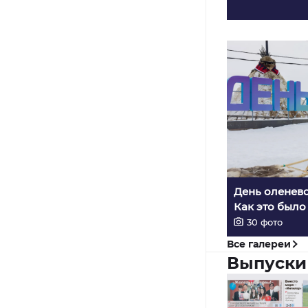
День оленево
Как это было
30
фото
Все галереи
Выпуски