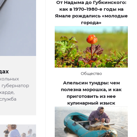
От Надыма до Губкинского:
как в 1970–1980-е годы на
Ямале рождались «молодые
города»
дах
Общество
школьных
Апельсин тундры: чем
 губернатор
полезна морошка, и как
харде,
приготовить из нее
-служба
кулинарный изыск