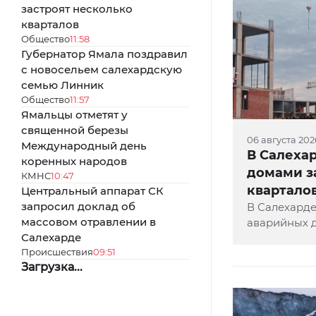
застроят несколько
кварталов
Общество
11:58
Губернатор Ямала поздравил
с новосельем салехардскую
семью Линник
Общество
11:57
Ямальцы отметят у
священной березы
06 августа 2026
Международный день
В Салеха
коренных народов
домами з
КМНС
10:47
квартало
Центральный аппарат СК
запросил доклад об
В Салехарде
массовом отравлении в
аварийных д
Салехарде
построят не 
Происшествия
09:51
квадратных 
Загрузка...
рассказал г
Титовский.