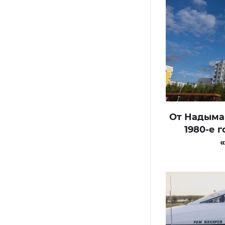
От Надыма 
1980-е 