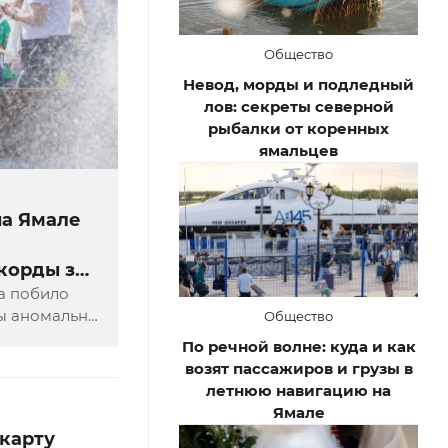
Общество
Невод, морды и подледный
лов: секреты северной
рыбалки от коренных
ямальцев
на Ямале
корды за
да побило
ы аномально
Общество
ссказали в
По речной волне: куда и как
ении по
возят пассажиров и грузы в
мониторингу
летнюю навигацию на
Ямале
солютных
карту
ума.