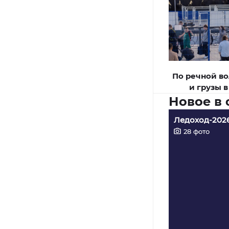
По речной во
и грузы 
Новое в
Ледоход-202
28
фото