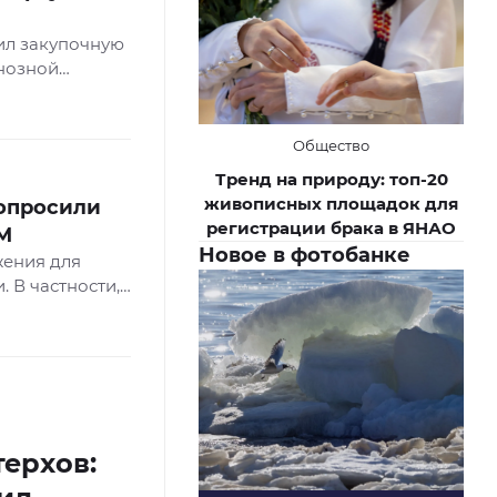
ил закупочную
нозной
 актуализации
азмещен на
Общество
Тренд на природу: топ-20
живописных площадок для
опросили
регистрации брака в ЯНАО
СМ
Новое в фотобанке
жения для
 В частности,
 губернатора
у рассмотреть
. Об этом
терхов: