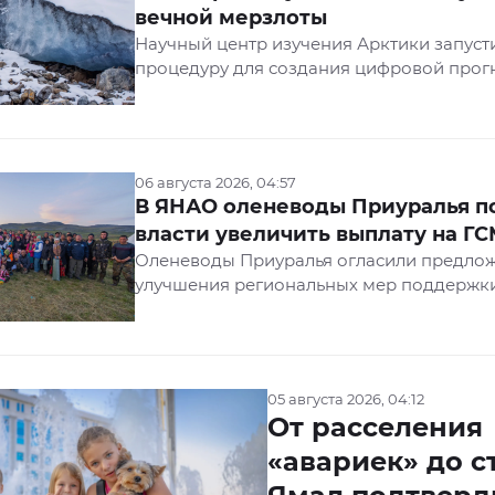
вечной мерзлоты
Научный центр изучения Арктики запуст
процедуру для создания цифровой прог
геокриологической карты Лабытнанги и
аналогичной карты Салехарда. Тендер р
портале «ЕИС Закупки».
06 августа 2026, 04:57
В ЯНАО оленеводы Приуралья п
власти увеличить выплату на Г
Оленеводы Приуралья огласили предло
улучшения региональных мер поддержки.
они попросили созданную по поручению
Ямала Дмитрия Артюхова рабочую групп
возможность увеличения выплаты на ГСМ
сообщила пресс-служба главы.
05 августа 2026, 04:12
От расселения
«авариек» до с