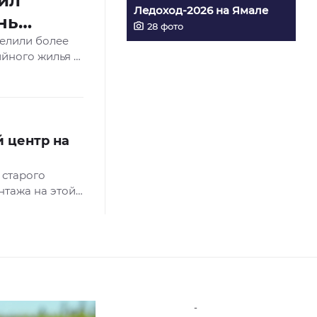
ил
Ледоход-2026 на Ямале
нь
28
фото
звития
селили более
ийного жилья и
Также округ
России по
ти и занимает
ое место в
й центр на
данные
м отчете об
 старого
ионов.
нтажа на этой
и разобьют
Андрей
-