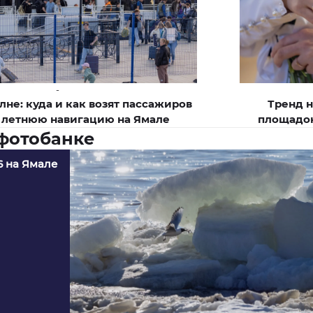
-
лне: куда и как возят пассажиров
Тренд н
в летнюю навигацию на Ямале
площадок
 фотобанке
6 на Ямале