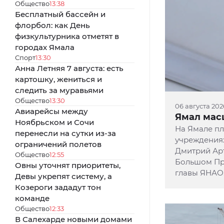
Общество
13:38
Бесплатный бассейн и
флорбол: как День
физкультурника отметят в
городах Ямала
Спорт
13:30
Анна Летняя 7 августа: есть
картошку, жениться и
следить за муравьями
Общество
13:30
06 августа 202
Авиарейсы между
Ямал мас
Ноябрьском и Сочи
На Ямале пл
перенесли на сутки из-за
учреждениях
ограничений полетов
Дмитрий Арт
Общество
12:55
Большом При
Овны уточнят приоритеты,
главы ЯНАО
Девы укрепят систему, а
Козероги зададут тон
команде
Общество
12:33
В Салехарде новыми домами