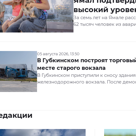
Ямал подтверд
высокий урове
устойчивого ра
За семь лет на Ямале рас
62 тысяч человек из авар
ввели в строй свыше 500
многоквартирных домов. 
входит в тройку лидеров 
коэффициенту рождаемос
05 августа 2026, 13:50
по этому показателю перв
В Губкинском построят торговы
УрФО. Соответствующие 
месте старого вокзала
представлены в ежегодно
В Губкинском приступили к сносу здания
устойчивом развитии рег
железнодорожного вокзала. После демо
площадке построят торговый комплекс 
сквер. Об этом рассказал глава города 
Бандурко в интервью телеканалу «Ямал».
едакции