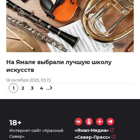
На Ямале выбрали лучшую школу
искусств
16 октября 2025, 05:15
…
1
2
3
4
18+
«Ямал-Медиа»
Интернет-сайт «Красный
Север»
«Север-Пресс»