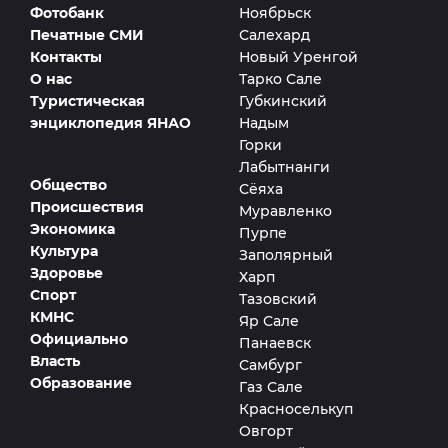
Фотобанк
Ноябрьск
Печатные СМИ
Салехард
Контакты
Новый Уренгой
О нас
Тарко Сале
Туристическая
Губкинский
энциклопедия ЯНАО
Надым
Горки
Лабытнанги
Общество
Сёяха
Происшествия
Муравленко
Экономика
Пурпе
Культура
Заполярный
Здоровье
Харп
Спорт
Тазовский
КМНС
Яр Сале
Официально
Панаевск
Власть
Самбург
Образование
Газ Сале
Красноселькуп
Овгорт