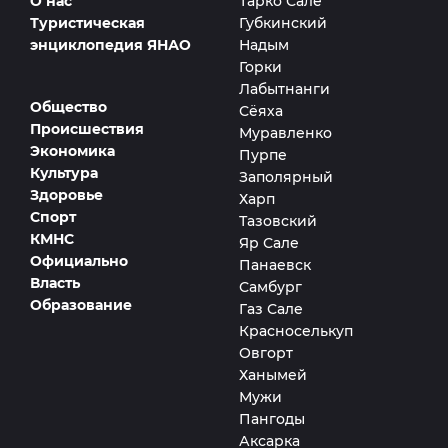
О нас
Тарко Сале
Туристическая
Губкинский
энциклопедия ЯНАО
Надым
Горки
Лабытнанги
Общество
Сёяха
Происшествия
Муравленко
Экономика
Пурпе
Культура
Заполярный
Здоровье
Харп
Спорт
Тазовский
КМНС
Яр Сале
Официально
Панаевск
Власть
Самбург
Образование
Газ Сале
Красноселькуп
Овгорт
Ханымей
Мужи
Пангоды
Аксарка