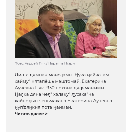
Фото: Андрей Пяк / Няръяна Нгэрм
Дилта дямпан мансԓамы. Ӈука ӈайватам
хайму” нятапёшь мэштомай. Екатерина
Аучевна Пяк 1930 похона дяԓяманымы.
Ӈаԓка дяна чеԓ” хэлаку” ԓусаха”на
хайноԓьш чепьмахана Екатерина Аучевна
ӈуп’дяӈкня пота ӈаймай.
Читать далее >