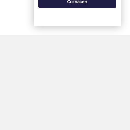
Согласен
18+
«Ямал-Медиа»
Интернет-сайт «Красный
Север»
«Север-Пресс»