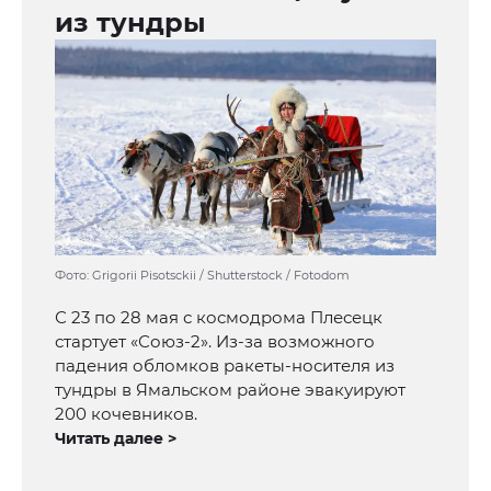
из тундры
Фото: Grigorii Pisotsckii / Shutterstock / Fotodom
С 23 по 28 мая с космодрома Плесецк
стартует «Союз-2». Из-за возможного
падения обломков ракеты-носителя из
тундры в Ямальском районе эвакуируют
200 кочевников.
Читать далее >