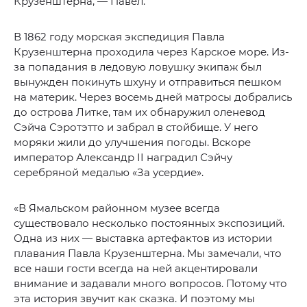
Крузенштерна, — Павел.
В 1862 году морская экспедиция Павла
Крузенштерна проходила через Карское море. Из-
за попадания в ледовую ловушку экипаж был
вынужден покинуть шхуну и отправиться пешком
на материк. Через восемь дней матросы добрались
до острова Литке, там их обнаружил оленевод
Сэйча Сэротэтто и забрал в стойбище. У него
моряки жили до улучшения погоды. Вскоре
император Александр II наградил Сэйчу
серебряной медалью «За усердие».
«В Ямальском районном музее всегда
существовало несколько постоянных экспозиций.
Одна из них — выставка артефактов из истории
плавания Павла Крузенштерна. Мы замечали, что
все наши гости всегда на ней акцентировали
внимание и задавали много вопросов. Потому что
эта история звучит как сказка. И поэтому мы