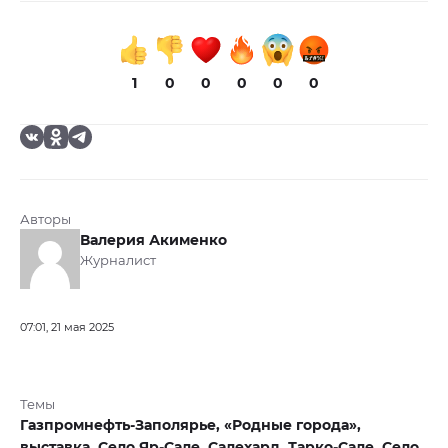
1
0
0
0
0
0
Авторы
Валерия Акименко
Журналист
07:01, 21 мая 2025
Темы
Газпромнефть-Заполярье,
«Родные города»,
выставка,
Село Яр-Сале,
Салехард,
Тарко-Сале,
Село