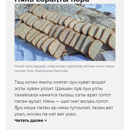
Нэӊат нянь ващӆат, няврэмӆаӆ ӆувиӆаӆа нётман нянь лакки
понӆат. Хор: Екатерина Озелова
Тащ хотан яӊхты хоятат ӆуӊ хуват вошат
эӆты хуван уӆӆат. Щишан ӆув ӆуӊ уӆты
тахайӆаӆа каматса тыӆащ ӆэты арат ӆэтот
патан вуӆат. Нянь — щит мет воӆаӊ ӆэтот.
Ӆуӊ кеша патан ар нянь тутӆыӆат, таӆаӊ ват
ухаӆ, мосаӊ па кат ват ухаӆ.
Читать далее >