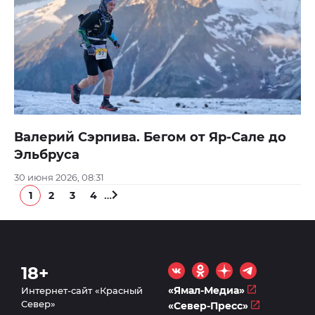
Валерий Сэрпива. Бегом от Яр-Сале до
Эльбруса
30 июня 2026, 08:31
…
1
2
3
4
18+
«Ямал-Медиа»
Интернет-сайт «Красный
Север»
«Север-Пресс»