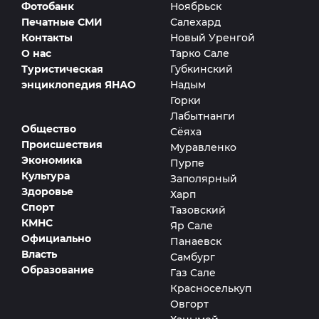
Фотобанк
Ноябрьск
Печатные СМИ
Салехард
Контакты
Новый Уренгой
О нас
Тарко Сале
Туристическая
Губкинский
энциклопедия ЯНАО
Надым
Горки
Лабытнанги
Общество
Сёяха
Происшествия
Муравленко
Экономика
Пурпе
Культура
Заполярный
Здоровье
Харп
Спорт
Тазовский
КМНС
Яр Сале
Официально
Панаевск
Власть
Самбург
Образование
Газ Сале
Красноселькуп
Овгорт