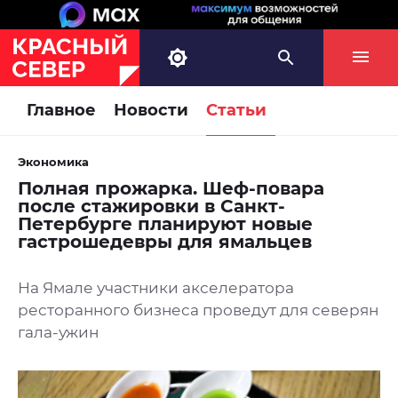
Главное
Новости
Статьи
Экономика
Полная прожарка. Шеф-повара
после стажировки в Санкт-
Петербурге планируют новые
гастрошедевры для ямальцев
На Ямале участники акселератора
ресторанного бизнеса проведут для северян
гала-ужин