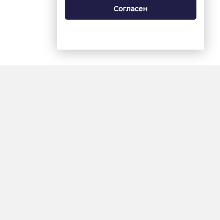
Согласен
18+
«Ямал-Медиа»
Интернет-сайт «Красный
Север»