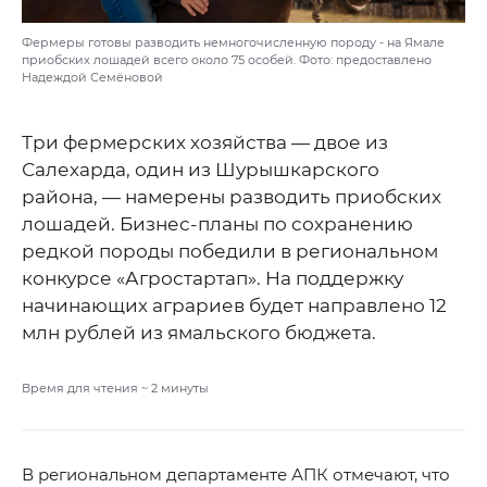
Фермеры готовы разводить немногочисленную породу - на Ямале
приобских лошадей всего около 75 особей. Фото: предоставлено
Надеждой Семёновой
Три фермерских хозяйства — двое из
Салехарда, один из Шурышкарского
района, — намерены разводить приобских
лошадей. Бизнес-планы по сохранению
редкой породы победили в региональном
конкурсе «Агростартап». На поддержку
начинающих аграриев будет направлено 12
млн рублей из ямальского бюджета.
Время для чтения ~
2
минуты
В региональном департаменте АПК отмечают, что