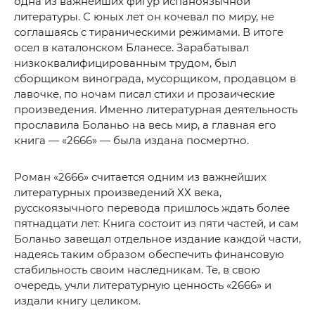
одна из важнейших фигур испаноязычной
литературы. С юных лет он кочевал по миру, не
соглашаясь с тираническими режимами. В итоге
осел в каталонском Бланесе. Зарабатывал
низкоквалифицированным трудом, был
сборщиком винограда, мусорщиком, продавцом в
лавочке, по ночам писал стихи и прозаические
произведения. Именно литературная деятельность
прославила Боланьо на весь мир, а главная его
книга — «2666» — была издана посмертно.
Роман «2666» считается одним из важнейших
литературных произведений ХХ века,
русскоязычного перевода пришлось ждать более
пятнадцати лет. Книга состоит из пяти частей, и сам
Боланьо завещал отдельное издание каждой части,
надеясь таким образом обеспечить финансовую
стабильность своим наследникам. Те, в свою
очередь, учли литературную ценность «2666» и
издали книгу целиком.