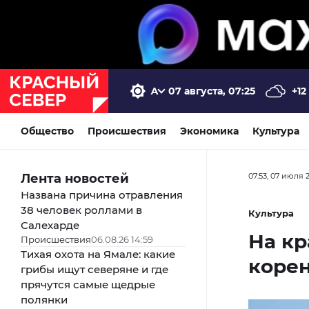
07 августа, 07:25
+12
Общество
Происшествия
Экономика
Культура
Лента новостей
07:53, 07 июля 
Названа причина отравления
38 человек роллами в
Культура
Салехарде
На кр
Происшествия
06.08.26 14:59
Тихая охота на Ямале: какие
коре
грибы ищут северяне и где
прячутся самые щедрые
полянки