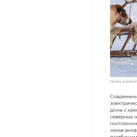
Ненец в аутент
Современно
электричес
дома с кре
северных н
постоянное
семья внов
пастбищам