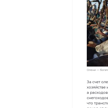
Олени — богат
За счет ол
хозяйстве 
а расходов
снегоходов
что трансп