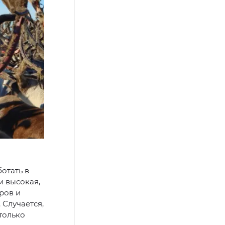
отать в
м высокая,
ров и
 Случается,
только