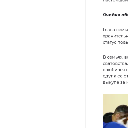
Ячейка об
Глава семь
хранительн
статус пов
В семьях, 
сватовства
влюбился в
едут к ее 
выкупе за 