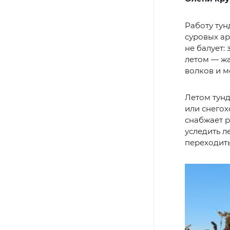
Работу тун
суровых ар
не балует:
летом — жа
волков и м
Летом тунд
или снего
снабжает р
уследить л
переходить