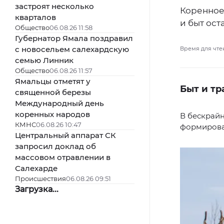
застроят несколько
Коренное
кварталов
и быт ост
Общество
06.08.26 11:58
Губернатор Ямала поздравил
с новосельем салехардскую
Время для чте
семью Линник
Общество
06.08.26 11:57
Ямальцы отметят у
Быт и т
священной березы
Международный день
коренных народов
В бескрайн
КМНС
06.08.26 10:47
формирова
Центральный аппарат СК
запросил доклад об
массовом отравлении в
Салехарде
Происшествия
06.08.26 09:51
Загрузка...