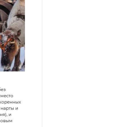
без
Вместо
 коренных
 нарты и
я), и
 новым