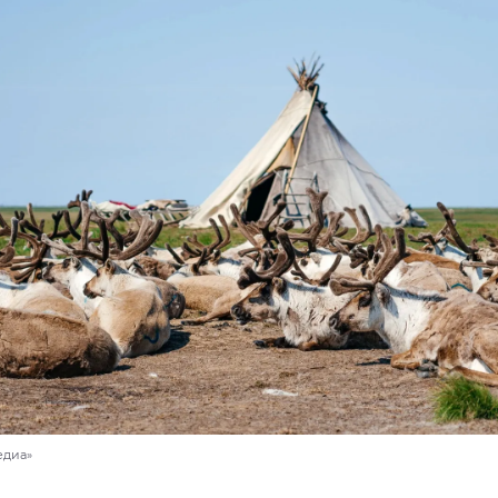
едиа»