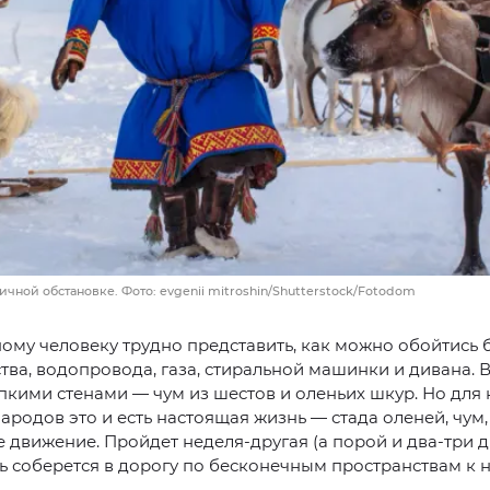
ичной обстановке. Фото: evgenii mitroshin/Shutterstock/Fotodom
му человеку трудно представить, как можно обойтись 
тва, водопровода, газа, стиральной машинки и дивана. 
пкими стенами — чум из шестов и оленьих шкур. Но для
ародов это и есть настоящая жизнь — стада оленей, чум,
 движение. Пройдет неделя-другая (а порой и два-три дн
ь соберется в дорогу по бесконечным пространствам к
.