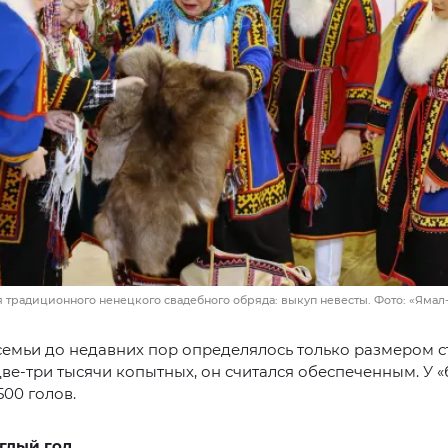
 традиционного ненецкого свадебного обряда: выкуп невесты. Фото: «Яма
семьи до недавних пор определялось только размером с
две-три тысячи копытных, он считался обеспеченным. У 
500 голов.
глый год