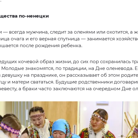
щества по-ненецки
и — всегда мужчина, следит за оленями или охотится, а
ица очага и его верная спутница — занимается хозяйств
ышается после рождения ребенка.
ведущих кочевой образ жизни, до сих пор сохранилась т
. Молодые знакомятся, по традиции, на Дне оленевода. 
 девушку на празднике, он рассказывает об этом родите
отцу и матери свататься. Будущие родственники договари
невесту, а браки часто заключаются на очередном Дне о