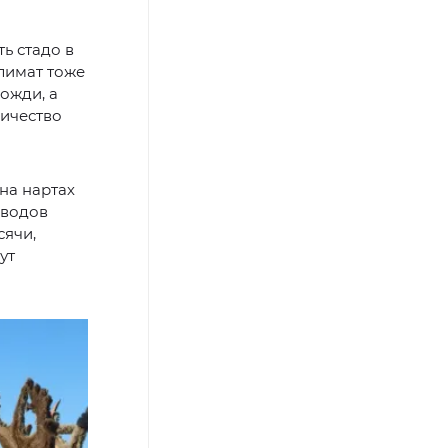
ь стадо в
лимат тоже
ожди, а
личество
на нартах
еводов
сячи,
ут