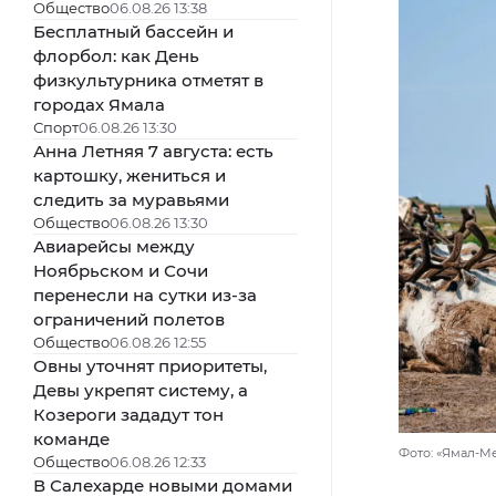
Общество
06.08.26 13:38
Бесплатный бассейн и
флорбол: как День
физкультурника отметят в
городах Ямала
Спорт
06.08.26 13:30
Анна Летняя 7 августа: есть
картошку, жениться и
следить за муравьями
Общество
06.08.26 13:30
Авиарейсы между
Ноябрьском и Сочи
перенесли на сутки из-за
ограничений полетов
Общество
06.08.26 12:55
Овны уточнят приоритеты,
Девы укрепят систему, а
Козероги зададут тон
команде
Фото: «Ямал-М
Общество
06.08.26 12:33
В Салехарде новыми домами