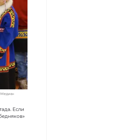
л-Медиа»
тада. Если
«бедняков»