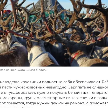
ство ненцев. Фото: «Ямал-Медиа»
еневодства кочевники полностью себя обеспечивают. Раб
и пасти чужих животных невыгодно. Зарплата не слишко
 и в тундре хватает: нужно покупать бензин для генерато
, макароны, крупы, элементарные «мыло, спички и соль».
орт ломается, тогда нужны деньги на ремонт. И поможет 