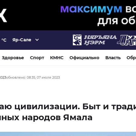
Яр-Сале
°C
Здоровье
Спорт
КМНС
Официально
Власть
Обр
2023
обновлено: 08:35, 07 июля 2023
аю цивилизации. Быт и тра
нных народов Ямала