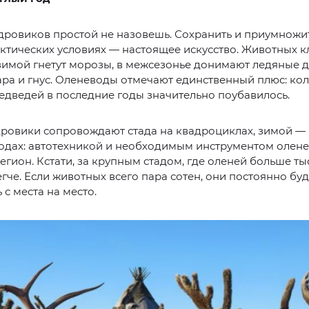
дровиков простой не назовешь. Сохранить и приумножит
ктических условиях — настоящее искусство. Животных к
 зимой гнетут морозы, в межсезонье донимают ледяные д
ра и гнус. Оленеводы отмечают единственный плюс: ко
едведей в последние годы значительно поубавилось.
ровики сопровождают стада на квадроциклах, зимой — 
ходах: автотехникой и необходимым инструментом олен
егион. Кстати, за крупным стадом, где оленей больше ты
егче. Если животных всего пара сотен, они постоянно буд
 с места на место.