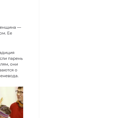
 женщина —
ом. Ее
радиция
Если парень
лям, они
ваются о
леневода.