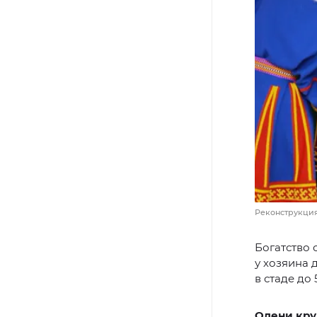
Реконструкция
Богатство 
у хозяина 
в стаде до 
Олени кру