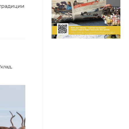
 традиции
клад,