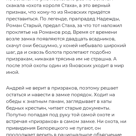
скакала «охота короля Стаха», а это верный
признак, что кому-то из Яновских придётся
преставиться. По легенде, прапрадед Надежды,
Роман Старый, предал Стаха, за что тот наложил
проклятье на Романов род. Время от времени
возле замка появляются двадцать всадников,
скачут они бесшумно, у коней небывало широкий
шаг, да и сквозь болота пролетают подобно
призракам, никакая трясина им не страшна. А
после этой охоты один из Яновских уходит в мир
иной.
Андрей не верит в призраков, поэтому решает
остаться и навести в замке порядок. Ходит на
обеды к знатным панам, заглядывает в хаты
бедных крестьян, читает старые документы.
Попутно попадая под руку той самой охоте и
встречая «призраков» в самом замке. Ни охота, ни
привидения Белорецкого не пугают, он
продолжает верить в рациональное объяснение