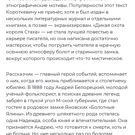
этнографические мотивы. Популярности этот текст
Короткевичу не принёс, хотя и был издан в
нескольких литературных журнал и отдельными
книгами, а позже — экранизирован. «Дикая охота
короля Стаха» — не стала лучшей повестью в
карьере писателя, но она написана достаточно
мастерски, чтобы погрузить читателя в мрачную
осеннюю атмосферу болот и старинного замка,
вокруг которого происходит что-то мистическое.
Рассказчик — главный герой событий, вспоминает
о них, когда его жизнь приближается к столетнему
юбилею. В 1888 году Андрей Белорецкий, молодой
учёный-фольклорист, в поисках древних легенд
забрёл в глухой угол М-ской губернии, где стал
гостем в родовом замке Яновских «Болотные
Ялины». Из древнего шляхетного рода осталась
одна Надежда, особа юная и впечатлительная. Она
признаётся Андрею, что готовится к смерти, хоть и
не больна. Но уже несколько раз по болотам