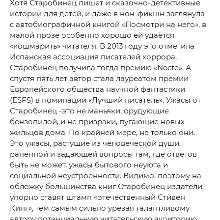
Хотя Старобинец пишет и сказочно-детективные
истории для детей, и даже в нон-фикшн заглянула
с автобиографичной книгой «Посмотри на него», в
малой прозе особенно хорошо ей удаётся
«кошмарить» читателя. В 2013 году это отметила
Испанская ассоциация писателей хоррора,
Старобинец получила тогда премию «Nocte». А
спустя пять лет автор стала лауреатом премии
Европейского общества научной фантастики
(ESFS) в номинации «Лучший писатель». Ужасы от
Старобинец -это не маньяки, орудующие
бензопилой, и не призраки, пугающие новых
жильцов дома. По крайней мере, не только они.
Это ужасы, растущие из человеческой души,
раненной и задающей вопросы там, где ответов
быть не может, ужасы бытового неуюта и
социальной неустроенности. Видимо, поэтому на
обложку большинства книг Старобинец издатели
упорно ставят штамп «отечественный Стивен
Кинг», тем самым сильно урезая талантливому
автору потенциальную читательскую аудиторию.