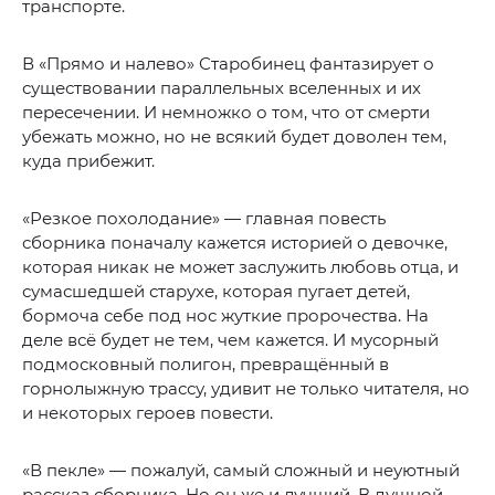
транспорте.
В «Прямо и налево» Старобинец фантазирует о
существовании параллельных вселенных и их
пересечении. И немножко о том, что от смерти
убежать можно, но не всякий будет доволен тем,
куда прибежит.
«Резкое похолодание» — главная повесть
сборника поначалу кажется историей о девочке,
которая никак не может заслужить любовь отца, и
сумасшедшей старухе, которая пугает детей,
бормоча себе под нос жуткие пророчества. На
деле всё будет не тем, чем кажется. И мусорный
подмосковный полигон, превращённый в
горнолыжную трассу, удивит не только читателя, но
и некоторых героев повести.
«В пекле» — пожалуй, самый сложный и неуютный
рассказ сборника. Но он же и лучший. В душной,