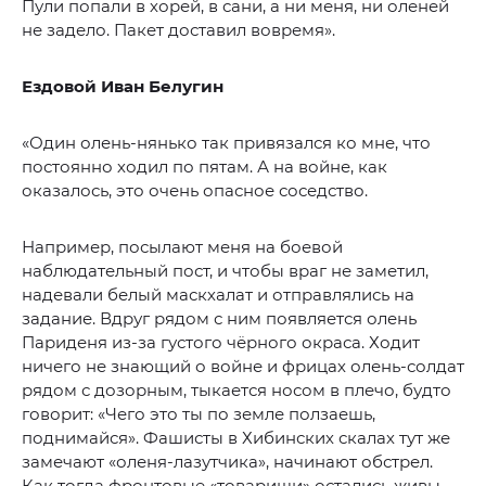
Пули попали в хорей, в сани, а ни меня, ни оленей
не задело. Пакет доставил вовремя».
Ездовой Иван Белугин
«Один олень-нянько так привязался ко мне, что
постоянно ходил по пятам. А на войне, как
оказалось, это очень опасное соседство.
Например, посылают меня на боевой
наблюдательный пост, и чтобы враг не заметил,
надевали белый маскхалат и отправлялись на
задание. Вдруг рядом с ним появляется олень
Париденя из-за густого чёрного окраса. Ходит
ничего не знающий о войне и фрицах олень-солдат
рядом с дозорным, тыкается носом в плечо, будто
говорит: «Чего это ты по земле ползаешь,
поднимайся». Фашисты в Хибинских скалах тут же
замечают «оленя-лазутчика», начинают обстрел.
Как тогда фронтовые «товарищи» остались живы,