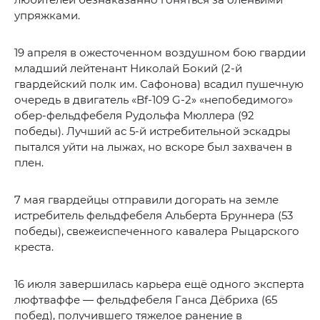
упряжками.
19 апреля в ожесточенном воздушном бою гвардии
младший лейтенант Николай Бокий (2-й
гвардейский полк им. Сафонова) всадил пушечную
очередь в двигатель «Bf-109 G-2» «непобедимого»
обер-фельдфебеля Рудольфа Мюллера (92
победы). Лучший ас 5-й истребительной эскадры
пытался уйти на лыжах, но вскоре был захвачен в
плен.
7 мая гвардейцы отправили догорать на земле
истребитель фельдфебеля Альберта Бруннера (53
победы), свежеиспеченного кавалера Рыцарского
креста.
16 июля завершилась карьера ещё одного эксперта
люфтваффе — фельдфебеля Ганса Дёбриха (65
побед), получившего тяжелое ранение в