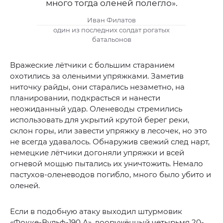
много тогда оленей полегло».
Иван Филатов
один из последних солдат рогатых
батальонов
Вражеские лётчики с большим старанием
охотились за оленьими упряжками. Заметив
ниточку райды, они старались незаметно, на
планировании, подкрасться и нанести
неожиданный удар. Оленеводы стремились
использовать для укрытий крутой берег реки,
склон горы, или завести упряжку в лесочек, но это
не всегда удавалось. Обнаружив свежий след нарт,
немецкие лётчики догоняли упряжки и всей
огневой мощью пытались их уничтожить. Немало
пастухов-оленеводов погибло, много было убито и
оленей.
Если в подобную атаку выходил штурмовик
«Фокке-Вульф-190 А», вооружённый четырьмя 20-