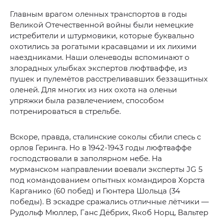
Главным врагом оленных транспортов в годы
Великой Отечественной войны были немецкие
истребители и штурмовики, которые буквально
охотились за рогатыми красавцами и их лихими
наездниками. Наши оленеводы вспоминают о
злорадных улыбках экспертов люфтваффе, из
пушек и пулемётов расстреливавших беззащитных
оленей. Для многих из них охота на оленьи
упряжки была развлечением, способом
потренироваться в стрельбе.
Вскоре, правда, сталинские соколы сбили спесь с
орлов Геринга. Но в 1942-1943 годы люфтваффе
господствовали в заполярном небе. На
мурманском направлении воевали эксперты JG 5
под командованием опытных командиров Хорста
Карганико (60 побед) и Гюнтера Шольца (34
победы). В эскадре сражались отличные лётчики —
Рудольф Мюллер, Ганс Дёбрих, Якоб Норц, Вальтер