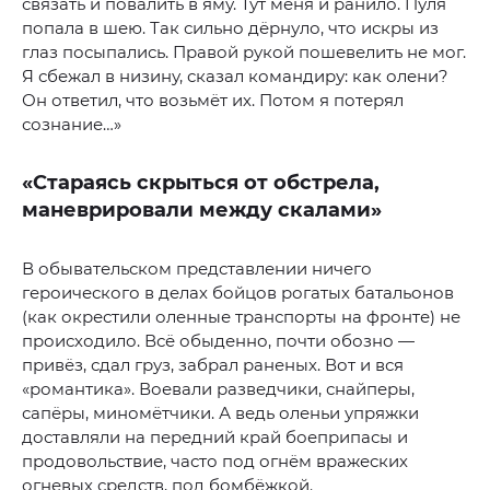
связать и повалить в яму. Тут меня и ранило. Пуля
попала в шею. Так сильно дёрнуло, что искры из
глаз посыпались. Правой рукой пошевелить не мог.
Я сбежал в низину, сказал командиру: как олени?
Он ответил, что возьмёт их. Потом я потерял
сознание…»
«Стараясь скрыться от обстрела,
маневрировали между скалами»
В обывательском представлении ничего
героического в делах бойцов рогатых батальонов
(как окрестили оленные транспорты на фронте) не
происходило. Всё обыденно, почти обозно —
привёз, сдал груз, забрал раненых. Вот и вся
«романтика». Воевали разведчики, снайперы,
сапёры, миномётчики. А ведь оленьи упряжки
доставляли на передний край боеприпасы и
продовольствие, часто под огнём вражеских
огневых средств, под бомбёжкой.