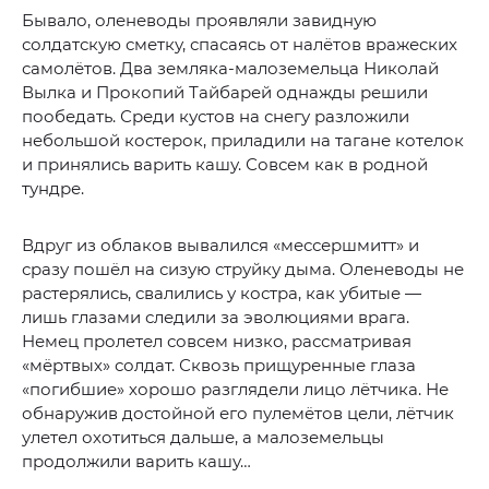
Бывало, оленеводы проявляли завидную
солдатскую сметку, спасаясь от налётов вражеских
самолётов. Два земляка-малоземельца Николай
Вылка и Прокопий Тайбарей однажды решили
пообедать. Среди кустов на снегу разложили
небольшой костерок, приладили на тагане котелок
и принялись варить кашу. Совсем как в родной
тундре.
Вдруг из облаков вывалился «мессершмитт» и
сразу пошёл на сизую струйку дыма. Оленеводы не
растерялись, свалились у костра, как убитые —
лишь глазами следили за эволюциями врага.
Немец пролетел совсем низко, рассматривая
«мёртвых» солдат. Сквозь прищуренные глаза
«погибшие» хорошо разглядели лицо лётчика. Не
обнаружив достойной его пулемётов цели, лётчик
улетел охотиться дальше, а малоземельцы
продолжили варить кашу…