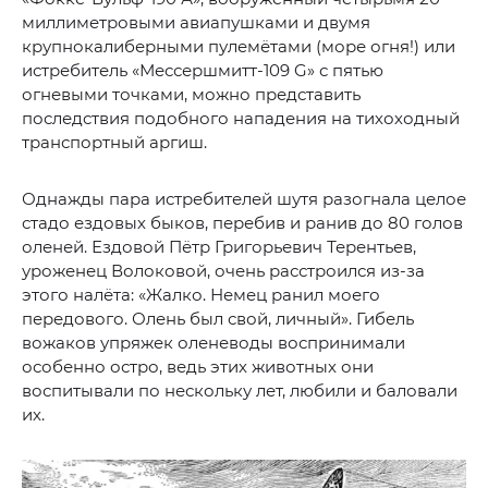
миллиметровыми авиапушками и двумя
крупнокалиберными пулемётами (море огня!) или
истребитель «Мессершмитт-109 G» с пятью
огневыми точками, можно представить
последствия подобного нападения на тихоходный
транспортный аргиш.
Однажды пара истребителей шутя разогнала целое
стадо ездовых быков, перебив и ранив до 80 голов
оленей. Ездовой Пётр Григорьевич Терентьев,
уроженец Волоковой, очень расстроился из-за
этого налёта: «Жалко. Немец ранил моего
передового. Олень был свой, личный». Гибель
вожаков упряжек оленеводы воспринимали
особенно остро, ведь этих животных они
воспитывали по нескольку лет, любили и баловали
их.