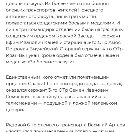
довольно скупо. Из более чем сотни бойцов
оленьих транспортов, жителей Ненецкого
автономного округа, лишь треть могли
похвастаться солдатскими боевыми медалями. И
лишь три командира отделений были награждены
солдатским орденом Красной Звезды — сержант
Ефим Иванович Канев и старшина 3-го ОТр Амос
Петрович Выучейский. Старший сержант 4-го ОТр
Иван Вынукан кроме ордена был отмечен ещё и
медалью «За боевые заслуги».
Единственным, кого отметили почетнейшим
орденом Славы III степени среди солдат-ездовых,
оказался сержант 3-го ОТр Семен Иванович
Семяшкин, всю войну не расстававшийся с
талисманами — подушкой и ложкой маленькой
дочери.
Рядовой 6-го оленьего транспорта Василий Артеев
удостоился двух медалей «За отвагу» — случай