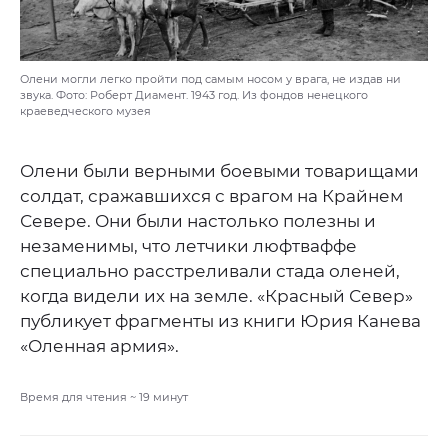
Олени могли легко пройти под самым носом у врага, не издав ни
звука. Фото: Роберт Диамент. 1943 год. Из фондов ненецкого
краеведческого музея
Олени были верными боевыми товарищами
солдат, сражавшихся с врагом на Крайнем
Севере. Они были настолько полезны и
незаменимы, что летчики люфтваффе
специально расстреливали стада оленей,
когда видели их на земле. «Красный Север»
публикует фрагменты из книги Юрия Канева
«Оленная армия».
Время для чтения ~
19
минут