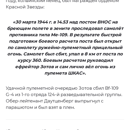
году, колвинский ненец, был награжден орденом
Красной Звезды:
«30 марта 1944 г. в 14.53 над постом ВНОС на
бреющем полете в зените проследовал самолёт
противника типа Ме-109. В результате быстрой
подготовки боевого расчета поста был открыт
по самолету ружейно-пулеметный прицельный
огонь. Самолет был сбит, упал в 8 км от поста по
курсу 360. Боевым расчетом руководил
ефрейтор Зотов и сам лично вёл огонь из
пулемета ШКАС».
Удачной пулеметной очередью Зотов сбил Bf-109
G-4 из 1-го отряда 124-й разведывательной группы.
Обер-лейтенант Даутценберг выпрыгнул с
парашютом и был взят в плен.