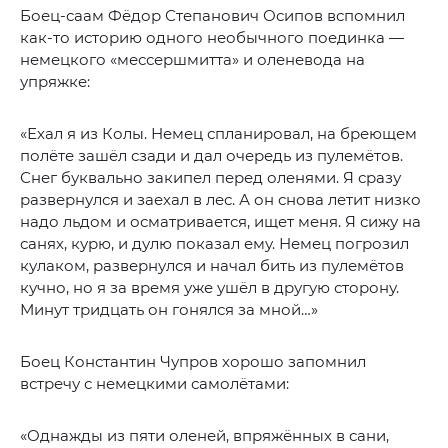
Боец-саам Фёдор Степанович Осипов вспомнил
как-то историю одного необычного поединка —
немецкого «мессершмитта» и оленевода на
упряжке:
«Ехал я из Колы. Немец спланировал, на бреющем
полёте зашёл сзади и дал очередь из пулемётов.
Снег буквально закипел перед оленями. Я сразу
развернулся и заехал в лес. А он снова летит низко
надо льдом и осматривается, ищет меня. Я сижу на
санях, курю, и дулю показал ему. Немец погрозил
кулаком, развернулся и начал бить из пулемётов
кучно, но я за время уже ушёл в другую сторону.
Минут тридцать он гонялся за мной…»
Боец Константин Чупров хорошо запомнил
встречу с немецкими самолётами:
«Однажды из пяти оленей, впряжённых в сани,