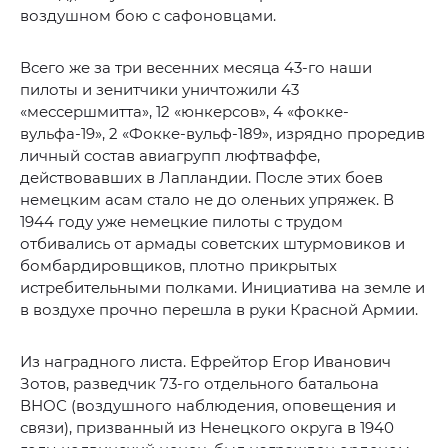
воздушном бою с сафоновцами.
Всего же за три весенних месяца 43-го наши
пилоты и зенитчики уничтожили 43
«мессершмитта», 12 «юнкерсов», 4 «фокке-
вульфа-19», 2 «Фокке-вульф-189», изрядно проредив
личный состав авиагрупп люфтваффе,
действовавших в Лапландии. После этих боев
немецким асам стало не до оленьих упряжек. В
1944 году уже немецкие пилоты с трудом
отбивались от армады советских штурмовиков и
бомбардировщиков, плотно прикрытых
истребительными полками. Инициатива на земле и
в воздухе прочно перешла в руки Красной Армии.
Из наградного листа. Ефрейтор Егор Иванович
Зотов, разведчик 73-го отдельного батальона
ВНОС (воздушного наблюдения, оповещения и
связи), призванный из Ненецкого округа в 1940