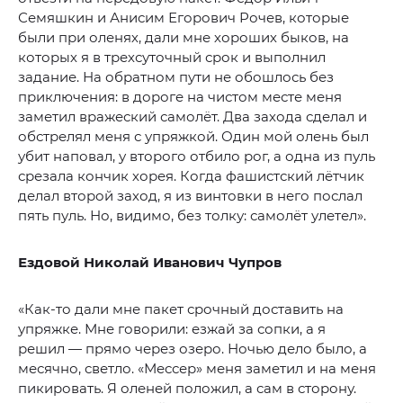
Семяшкин и Анисим Егорович Рочев, которые
были при оленях, дали мне хороших быков, на
которых я в трехсуточный срок и выполнил
задание. На обратном пути не обошлось без
приключения: в дороге на чистом месте меня
заметил вражеский самолёт. Два захода сделал и
обстрелял меня с упряжкой. Один мой олень был
убит наповал, у второго отбило рог, а одна из пуль
срезала кончик хорея. Когда фашистский лётчик
делал второй заход, я из винтовки в него послал
пять пуль. Но, видимо, без толку: самолёт улетел».
Ездовой Николай Иванович Чупров
«Как-то дали мне пакет срочный доставить на
упряжке. Мне говорили: езжай за сопки, а я
решил — прямо через озеро. Ночью дело было, а
месячно, светло. «Мессер» меня заметил и на меня
пикировать. Я оленей положил, а сам в сторону.