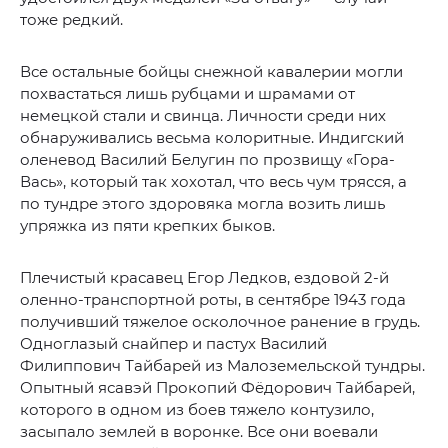
тоже редкий.
Все остальные бойцы снежной кавалерии могли
похвастаться лишь рубцами и шрамами от
немецкой стали и свинца. Личности среди них
обнаруживались весьма колоритные. Индигский
оленевод Василий Белугин по прозвищу «Гора-
Вась», который так хохотал, что весь чум трясся, а
по тундре этого здоровяка могла возить лишь
упряжка из пяти крепких быков.
Плечистый красавец Егор Ледков, ездовой 2-й
оленно-транспортной роты, в сентябре 1943 года
получивший тяжелое осколочное ранение в грудь.
Одноглазый снайпер и пастух Василий
Филиппович Тайбарей из Малоземельской тундры.
Опытный ясавэй Прокопий Фёдорович Тайбарей,
которого в одном из боев тяжело контузило,
засыпало землей в воронке. Все они воевали