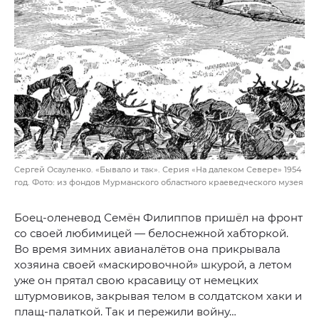
Сергей Осауленко. «Бывало и так». Серия «На далеком Севере» 1954
год. Фото: из фондов Мурманского областного краеведческого музея
Боец-оленевод Семён Филиппов пришёл на фронт
со своей любимицей — белоснежной хабторкой.
Во время зимних авианалётов она прикрывала
хозяина своей «маскировочной» шкурой, а летом
уже он прятал свою красавицу от немецких
штурмовиков, закрывая телом в солдатском хаки и
плащ-палаткой. Так и пережили войну…