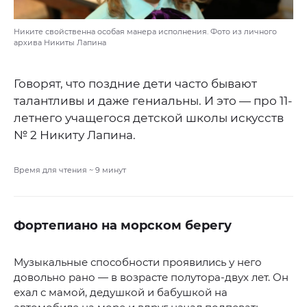
Никите свойственна особая манера исполнения. Фото из личного
архива Никиты Лапина
Говорят, что поздние дети часто бывают
талантливы и даже гениальны. И это — про 11-
летнего учащегося детской школы искусств
№ 2 Никиту Лапина.
Время для чтения ~
9
минут
Фортепиано на морском берегу
Музыкальные способности проявились у него
довольно рано — в возрасте полутора-двух лет. Он
ехал с мамой, дедушкой и бабушкой на