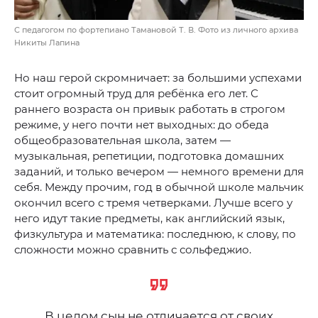
С педагогом по фортепиано Тамановой Т. В. Фото из личного архива
Никиты Лапина
Но наш герой скромничает: за большими успехами
стоит огромный труд для ребёнка его лет. С
раннего возраста он привык работать в строгом
режиме, у него почти нет выходных: до обеда
общеобразовательная школа, затем —
музыкальная, репетиции, подготовка домашних
заданий, и только вечером — немного времени для
себя. Между прочим, год в обычной школе мальчик
окончил всего с тремя четверками. Лучше всего у
него идут такие предметы, как английский язык,
физкультура и математика: последнюю, к слову, по
сложности можно сравнить с сольфеджио.
В целом сын не отличается от своих