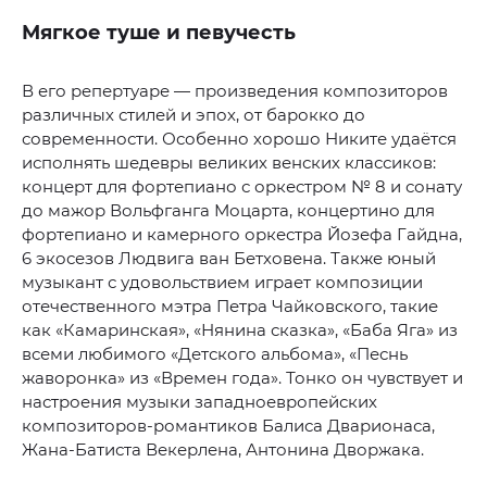
Мягкое туше и певучесть
В его репертуаре — произведения композиторов
различных стилей и эпох, от барокко до
современности. Особенно хорошо Никите удаётся
исполнять шедевры великих венских классиков:
концерт для фортепиано с оркестром № 8 и сонату
до мажор Вольфганга Моцарта, концертино для
фортепиано и камерного оркестра Йозефа Гайдна,
6 экосезов Людвига ван Бетховена. Также юный
музыкант с удовольствием играет композиции
отечественного мэтра Петра Чайковского, такие
как «Камаринская», «Нянина сказка», «Баба Яга» из
всеми любимого «Детского альбома», «Песнь
жаворонка» из «Времен года». Тонко он чувствует и
настроения музыки западноевропейских
композиторов-романтиков Балиса Дварионаса,
Жана-Батиста Векерлена, Антонина Дворжака.