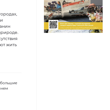
городах,
 и
жанин
 природе.
сутствия
ают жить
ебольшие
шнем