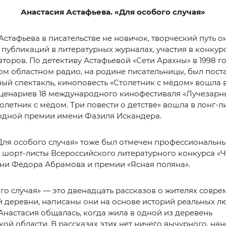
Анастасия Астафьева. «Для особого случая»
Астафьева в писательстве не новичок, творческий путь о
 публикаций в литературных журналах, участия в конкур
торов. По детективу Астафьевой «Сети Арахны» в 1998 г
м областном радио, на родине писательницы, был пост
й спектакль, киноповесть «Столетник с мёдом» вошла 
ценариев 18 международного кинофестиваля «Лучезарны
толетник с мёдом. Три повести о детстве» вошла в лонг-л
дной премии имени Фазиля Искандера.
Для особого случая» тоже был отмечен профессиональн
 шорт-листы Всероссийского литературного конкурса «Ч
ни Фёдора Абрамова и премии «Ясная поляна».
го случая» — это двенадцать рассказов о жителях совр
 деревни, написаны они на основе историй реальных лю
настасия общалась, когда жила в одной из деревень
ой области. В рассказах этих нет ничего вычурного, нан