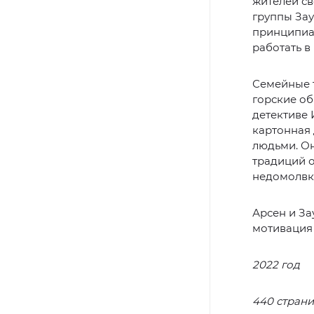
жителей св
группы Зау
принципиа
работать в
Семейные т
горские об
детективе 
картонная 
людьми. О
традиций о
недомолвки
Арсен и За
мотивация 
2022 год
440 стран