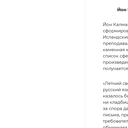
Йон 
Йон Калман
сформирова
Исландский
преподавал
каменная 
список сфе
произведен
получается
«Летний св
русский яз
казалось б
ни кладбищ
за спора д
письма, пр
требовател
обычными 