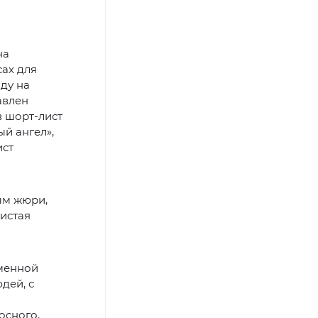
на
сах для
оду на
авлен
в шорт-лист
й ангел»,
ист
ым жюри,
истая
еменной
дей, с
осного,