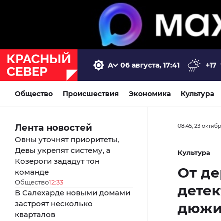
06 августа, 17:41
+17
Общество
Происшествия
Экономика
Культура
Лента новостей
08:45, 23 октяб
Овны уточнят приоритеты,
Девы укрепят систему, а
Культура
Козероги зададут тон
От де
команде
Общество
12:33
детек
В Салехарде новыми домами
застроят несколько
дюжи
кварталов