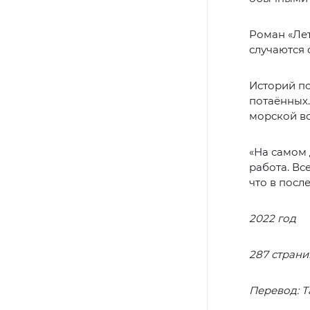
Роман «Лет
случаются 
Историй по
потаённых.
морской в
«На самом 
работа. Вс
что в посл
2022 год
287 страни
Перевод: Т