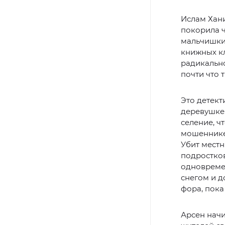
Ислам Хани
покорила ч
мальчишки,
книжных кл
радикально
почти что 
Это детект
деревушке.
селение, ч
мошеннике,
Убит местн
подростков
одновремен
снегом и д
фора, пока
Арсен начи