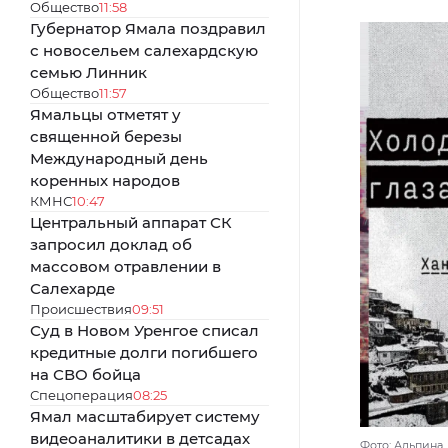
Общество
11:58
Губернатор Ямала поздравил
с новосельем салехардскую
семью Линник
Общество
11:57
Ямальцы отметят у
священной березы
Международный день
коренных народов
КМНС
10:47
Центральный аппарат СК
запросил доклад об
массовом отравлении в
Салехарде
Происшествия
09:51
Суд в Новом Уренгое списал
кредитные долги погибшего
на СВО бойца
Спецоперация
08:25
Ямал масштабирует систему
видеоаналитики в детсадах
Фото: Альпина