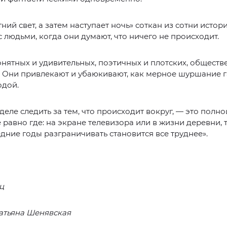
ний свет, а затем наступает ночь» соткан из сотни истор
с людьми, когда они думают, что ничего не происходит.
нятных и удивительных, поэтичных и плотских, обществ
 Они привлекают и убаюкивают, как мерное шуршание г
одой.
деле следить за тем, что происходит вокруг, — это полн
е равно где: на экране телевизора или в жизни деревни, 
едние годы разграничивать становится все труднее».
ц
атьяна Шенявская