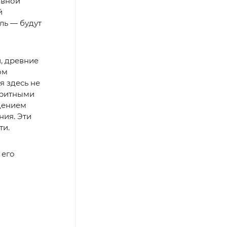
ивной
й
ль — будут
, древние
ом
я здесь не
оритными
дением
ния. Эти
ти.
 его