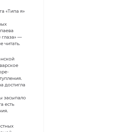
а «Типа я»
ных
ипаева
 глаза» —
е читать.
анской
аварское
оре-
тупления.
ва достигла
ры засыпало
а есть
ния.
естных