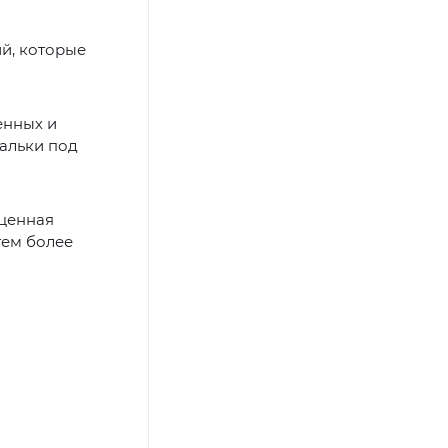
ий, которые
енных и
альки под
оценная
тем более