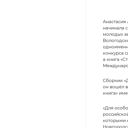
Анастасия 
начинала с
молодых ав
Вологодско
одноименны
конкурса с
а книга «С
Междунаро
Сборник «
он вошёл в
книга» име
«Для особо
российской
которыми А
Новгородск