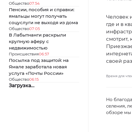
Общество
07:54
Пенсии, пособия и справки:
ямальцы могут получать
Человек и
соцуслуги не выходя из дома
где и в к
Общество
07:05
инфрастр
В Лабытнанги раскрыли
смотрит, 
крупную аферу с
Приезжает
недвижимостью
интернета
Происшествия
06:57
Посылка под защитой: на
своей раз
Ямале заработала новая
услуга «Почты России»
Время для чте
Общество
06:15
Загрузка...
Но благода
селения, л
обзоре мы 