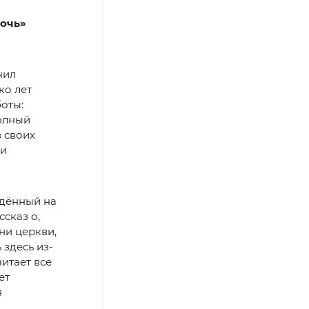
ночь»
чил
ко лет
оты:
олный
в своих
 и
едённый на
сказ о,
ни церкви,
 здесь из-
читает все
ет
я