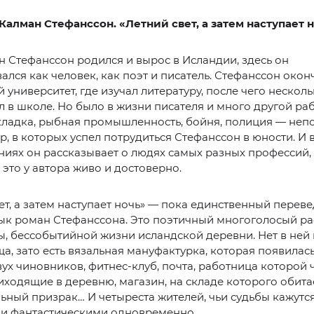
Калман Стефанссон. «Летний свет, а затем наступает 
 Стефанссон родился и вырос в Исландии, здесь он
лся как человек, как поэт и писатель. Стефанссон окон
 университет, где изучал литературу, после чего несколь
 в школе. Но было в жизни писателя и много другой раб
кладка, рыбная промышленность, бойня, полиция — неп
р, в которых успел потрудиться Стефанссон в юности. И 
иях он рассказывает о людях самых разных профессий,
 это у автора живо и достоверно.
ет, а затем наступает ночь» — пока единственный перев
ык роман Стефанссона. Это поэтичный многоголосый рас
ы, бессобытийной жизни исландской деревни. Нет в ней 
а, зато есть вязальная мануфактурка, которая появилась
вух чиновников, фитнес-клуб, почта, работница которой 
иходящие в деревню, магазин, на складе которого обита
ьный призрак… И четыреста жителей, чьи судьбы кажутс
и фантастическими одновременно.