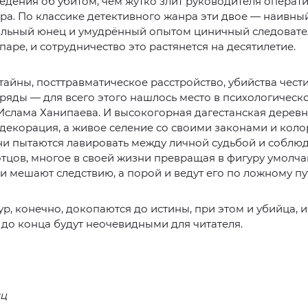
едения об убитом, чем жутко злит руководителя операт
ра. По классике детективного жанра эти двое — наивны
льный юнец и умудрённый опытом циничный следовате
 паре, и сотрудничество это растянется на десятилетие.
айны, посттравматическое расстройство, убийства чести
ряды — для всего этого нашлось место в психологическ
Ислама Ханипаева. И высокогорная дагестанская деревн
декорация, а живое селение со своими законами и кол
ни пытаются лавировать между личной судьбой и соблю
тцов, многое в своей жизни превращая в фигуру умолча
 мешают следствию, а порой и ведут его по ложному пу
ур, конечно, докопаются до истины, при этом и убийца, и
до конца будут неочевидными для читателя.
иц