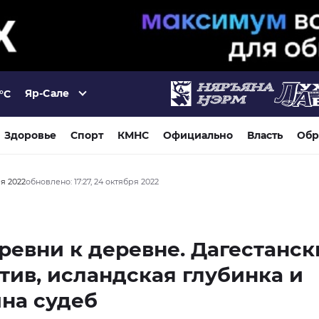
Яр-Сале
°C
Здоровье
Спорт
КМНС
Официально
Власть
Обр
ря 2022
обновлено: 17:27, 24 октября 2022
ревни к деревне. Дагестанс
тив, исландская глубинка и
на судеб