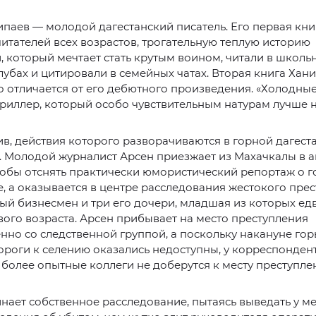
паев — молодой дагестанский писатель. Его первая книг
итателей всех возрастов, трогательную теплую историю
 который мечтает стать крутым воином, читали в школь
убах и цитировали в семейных чатах. Вторая книга Хан
 отличается от его дебютного произведения. «Холодные
триллер, который особо чувствительным натурам лучше н
ив, действия которого разворачиваются в горной дагест
 Молодой журналист Арсен приезжает из Махачкалы в 
тобы отснять практически юмористический репортаж о г
 а оказывается в центре расследования жестокого прес
ый бизнесмен и три его дочери, младшая из которых ед
ого возраста. Арсен прибывает на место преступления
но со следственной группой, а поскольку накануне го
ороги к селению оказались недоступны, у корреспондент
 более опытные коллеги не доберутся к месту преступле
нает собственное расследование, пытаясь выведать у м