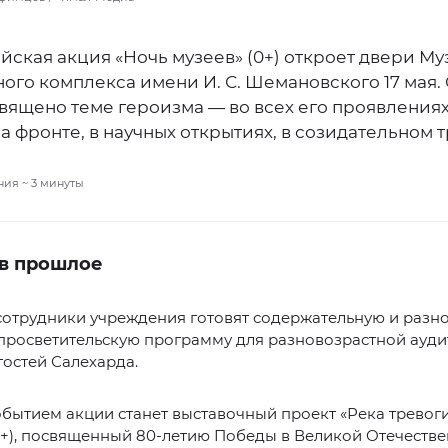
ская акция «Ночь музеев» (0+) откроет двери Му
ого комплекса имени И. С. Шемановского 17 мая.
вящено теме героизма — во всех его проявлениях
а фронте, в научных открытиях, в созидательном т
ния ~
3
минуты
 в прошлое
сотрудники учреждения готовят содержательную и разн
-просветительскую программу для разновозрастной ауд
гостей Салехарда.
бытием акции станет выставочный проект «Река тревоги
6+), посвященный 80-летию Победы в Великой Отечеств