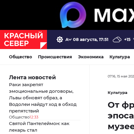
08 августа, 17:51
+15
Общество
Происшествия
Экономика
Культура
Лента новостей
07:16, 15 мая 20
Раки закрепят
эмоциональные договоры,
Культура
Львы обновят образ, а
От фр
Водолеи найдут ход в обход
препятствий
эпоса
Общество
12:33
Святой Пантелеймон: как
музее
лекарь стал