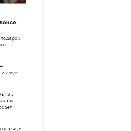
нвоксе
 подарок
ого
 —
алинскую
т, как
н так,
ровел
я платных