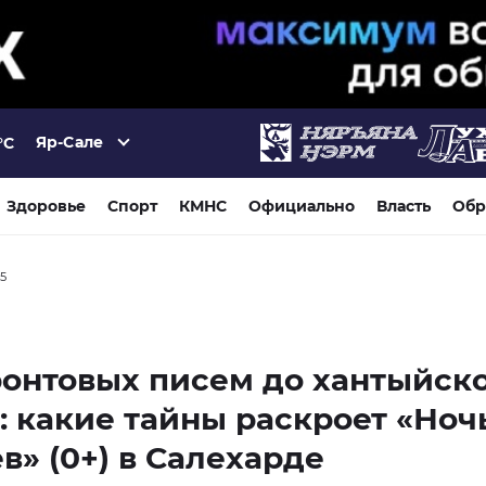
Яр-Сале
°C
Здоровье
Спорт
КМНС
Официально
Власть
Обр
25
онтовых писем до хантыйск
: какие тайны раскроет «Ноч
в» (0+) в Салехарде