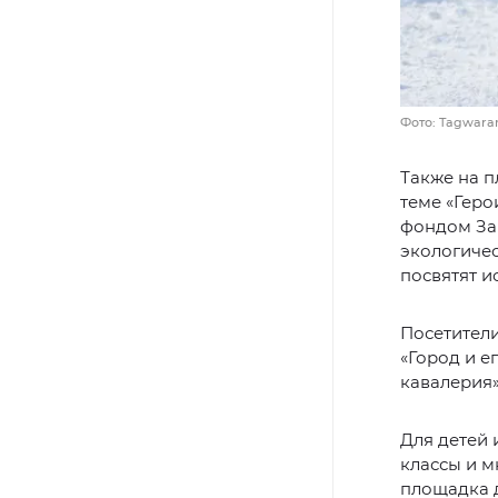
Фото: Tagwaran
Также на 
теме «Геро
фондом Защ
экологичес
посвятят и
Посетители
«Город и е
кавалерия»
Для детей 
классы и м
площадка 