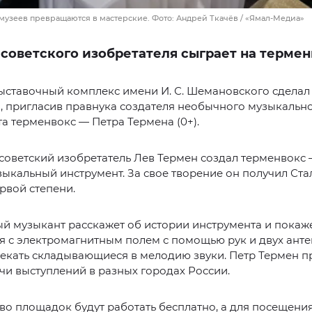
ы музеев превращаются в мастерские. Фото: Андрей Ткачёв / «Ямал-Медиа»
советского изобретателя сыграет на терме
ыставочный комплекс имени И. С. Шемановского сделал
, пригласив правнука создателя необычного музыкальн
а терменвокс — Петра Термена (0+).
у советский изобретатель Лев Термен создал терменвокс
ыкальный инструмент. За свое творение он получил Ст
рвой степени.
й музыкант расскажет об истории инструмента и покаже
я с электромагнитным полем с помощью рук и двух антен
екать складывающиеся в мелодию звуки. Петр Термен п
чи выступлений в разных городах России.
о площадок будут работать бесплатно, а для посещени