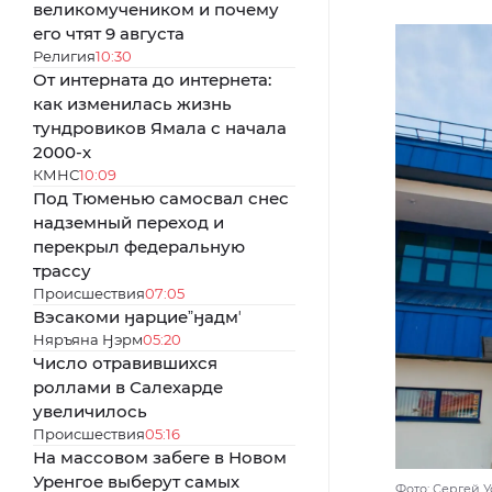
великомучеником и почему
его чтят 9 августа
Религия
10:30
От интерната до интернета:
как изменилась жизнь
тундровиков Ямала с начала
2000-х
КМНС
10:09
Под Тюменью самосвал снес
надземный переход и
перекрыл федеральную
трассу
Происшествия
07:05
Вэсакоми ӈарциеˮӈадмʼ
Няръяна Ӈэрм
05:20
Число отравившихся
роллами в Салехарде
увеличилось
Происшествия
05:16
На массовом забеге в Новом
Уренгое выберут самых
Фото: Сергей 