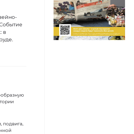
зейно-
 Событие
: в
руде.
ообразную
итории
, подвига,
енной