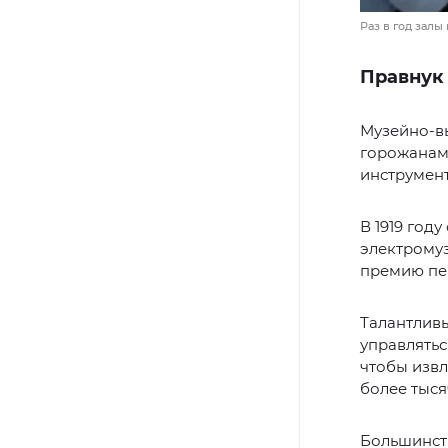
Раз в год зал
Правнук 
Музейно-в
горожанам
инструмент
В 1919 год
электромуз
премию пе
Талантливы
управлятьс
чтобы извл
более тыся
Большинств