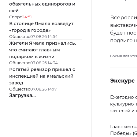
обаятельных единорогов и
фей
Спорт
04:51
Всероссий
В столице Ямала возведут
выставочн
«город в городе»
будет пос
Общество
07.08.26 14:54
подвиге н
Жители Ямала признались,
что считают главным
подарком в жизни
Время для чте
Общество
07.08.26 14:34
Рогатый ревизор пришел с
инспекцией на ямальский
Экскурс
завод
Общество
07.08.26 14:17
Загрузка...
Ежегодно 
культурно
жителей и 
Главным со
Победы» (