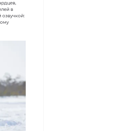
ардцев,
елей в
 озвучкой:
дому