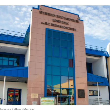
Уфимцев / «Ямал-Медиа»