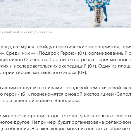
 / shutterstock.com / Fotodom
площадке музея пройдут тематические мероприятия, пр
и». Среди них — «Подарок Герою» (0+), организованный 
итников Отечества. Состоится встреча с героями поиск
ких и исследовательских экспедиций (0+). Одну из пло
стории героев хантыйского эпоса (0+).
 акции станут участниками городской тематической экс
го герои» (6+), познакомятся с новой экспозицией «Запо
, посвященной войне в Заполярье.
и молодежи организаторы готовят увлекательные квесты
ногое другое. Например, будет организована релакс-зон
для общения. Все желающие могут исполнить любимые п