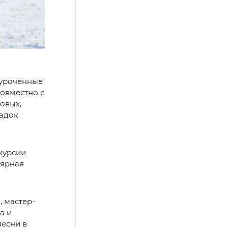
иуроченные
совместно с
овых,
щадок
курсии
лярная
, мастер-
а и
есни в