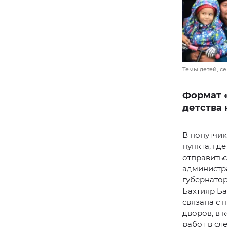
Темы детей, с
Формат «
детства 
В попутчи
пункта, гд
отправитьс
администра
губернатор
Бахтияр Ба
связана с 
дворов, в 
работ в сл