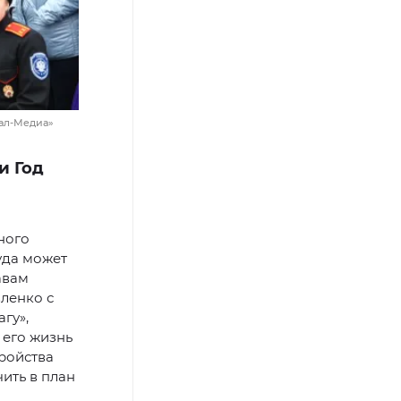
мал-Медиа»
и Год
ного
уда может
авам
ленко с
гу»,
 его жизнь
тройства
ить в план