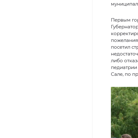
муниципали
Первым го
Губернатор
корректир
пожелания 
посетил ст
недостаточ
либо отказ
педиатрии 
Сале, по п