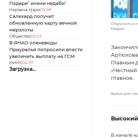
Пэдариˮ илени нядабиˮ
Няръяна Ӈэрм
05:08
Салехард получит
обновленную карту вечной
Открытость и г
Медиа»
мерзлоты
Общество
05:03
В ЯНАО оленеводы
Закончил
Приуралья попросили власти
Артюхова.
увеличить выплату на ГСМ
Главным д
КМНС
04:57
Загрузка...
«Честный
главное.
Время для чте
Высокий
В начале к