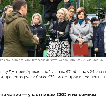
ов сам выбирал маршрут поездки. Фото: Фёдор Воронов / «Ямал-Медиа»
здку Дмитрий Артюхов побывал на 97 объектах, 24 раза 
и, провел за рулем более 930 километров и прошел почт
внимание — участникам СВО и их семьям