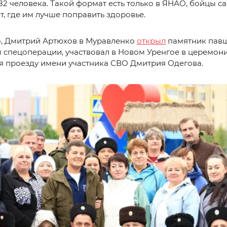
82 человека. Такой формат есть только в ЯНАО, бойцы с
, где им лучше поправить здоровье.
о, Дмитрий Артюхов в Муравленко
открыл
памятник пав
 спецоперации, участвовал в Новом Уренгое в церемон
я проезду имени участника СВО Дмитрия Одегова.