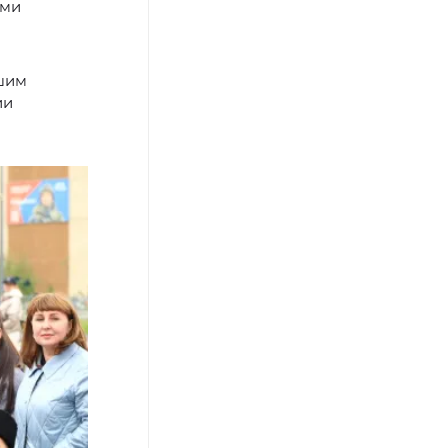
ами
шим
ии