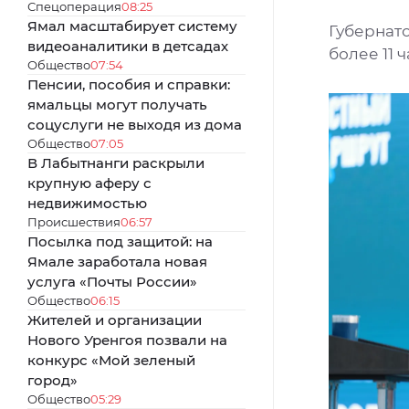
Спецоперация
08:25
Ямал масштабирует систему
Губернат
видеоаналитики в детсадах
более 11 
Общество
07:54
Пенсии, пособия и справки:
ямальцы могут получать
соцуслуги не выходя из дома
Общество
07:05
В Лабытнанги раскрыли
крупную аферу с
недвижимостью
Происшествия
06:57
Посылка под защитой: на
Ямале заработала новая
услуга «Почты России»
Общество
06:15
Жителей и организации
Нового Уренгоя позвали на
конкурс «Мой зеленый
город»
Общество
05:29