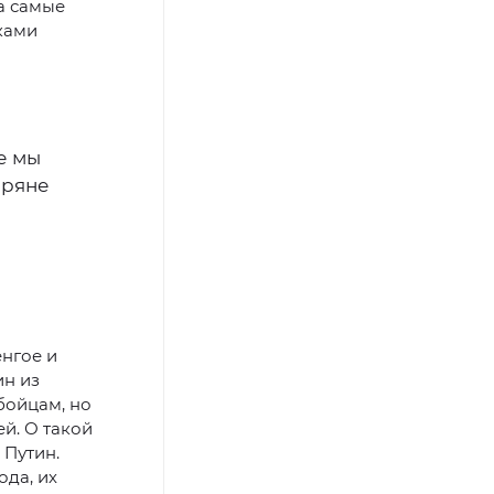
а самые
ками
е мы
еряне
нгое и
ин из
бойцам, но
й. О такой
 Путин.
ода, их