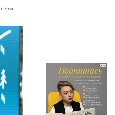
еверян