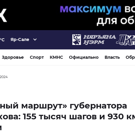
Яр-Сале
°C
Здоровье
Спорт
КМНС
Официально
Власть
Обр
 2024
ный маршрут» губернатора
ова: 155 тысяч шагов и 930 к
м