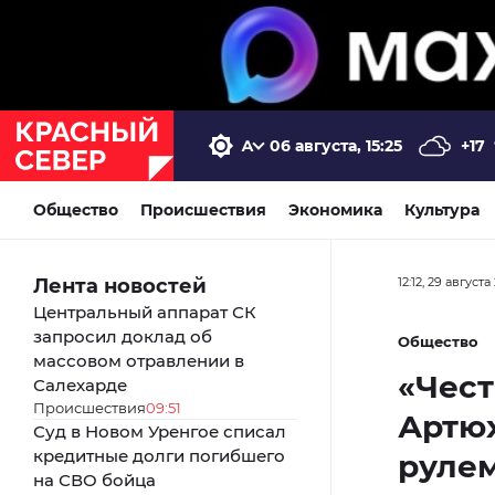
06 августа, 15:25
+17
Общество
Происшествия
Экономика
Культура
Лента новостей
12:12, 29 августа
Центральный аппарат СК
запросил доклад об
Общество
массовом отравлении в
«Чест
Салехарде
Происшествия
09:51
Артюх
Суд в Новом Уренгое списал
кредитные долги погибшего
руле
на СВО бойца