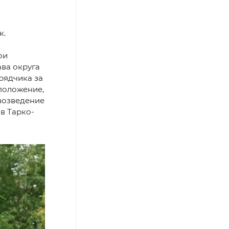
к.
ои
ава округа
рядчика за
положение,
 возведение
в Тарко-