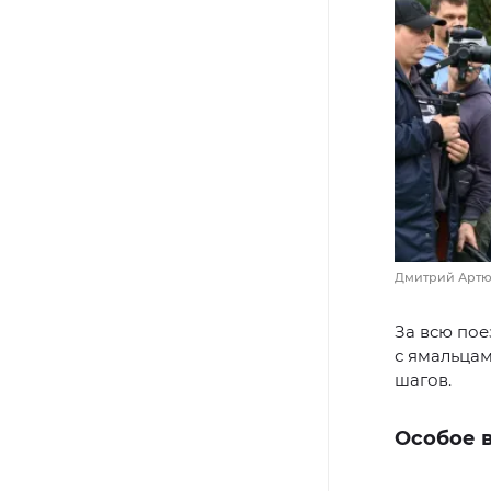
Дмитрий Артюх
За всю пое
с ямальцам
шагов.
Особое 