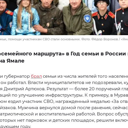
емьи, помощи участникам СВО стали основными. Фото: Фёдор Воронов / «Я
семейного маршрута» в Год семьи в России 
на Ямале
ки губернатор
брал
семьи из числа жителей того населен
е он работал. Власти муниципалитетов не подозревали, к
я Дмитрий Артюхов. Результат — более 20 поручений гл
ций по улучшению инфраструктуры. К примеру, в Мурав
ом ездил участник СВО, награжденный медалью «За отва
йзаков. Мужчина вернулся домой после ранения, сейчас
патриотической и воспитательной работой. Вопрос обус
которых нет парковок и детских площадок, решили включ
едующем году.