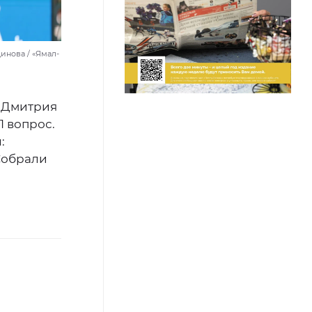
инова / «Ямал-
 Дмитрия
1 вопрос.
:
Собрали