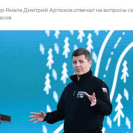
ор Ямала Дмитрий Артюхов отвечал на вопросы с
часов