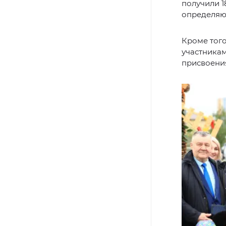
получили 1
определяют
Кроме тог
участникам
присвоени