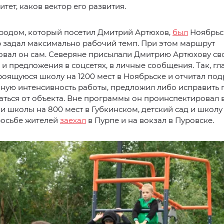
тет, каков вектор его развития.
родом, который посетил Дмитрий Артюхов,
был
Ноябрьс
 задал максимально рабочий темп. При этом маршрут
овал он сам. Северяне присылали Дмитрию Артюхову св
и предложения в соцсетях, в личные сообщения. Так, гл
роящуюся школу на 1200 мест в Ноябрьске и отчитал под
ную интенсивность работы, предложил либо исправить 
аться от объекта. Вне программы он проинспектировал
и школы на 800 мест в Губкинском, детский сад и школу 
росьбе жителей
заехал
в Пурпе и на вокзал в Пуровске.