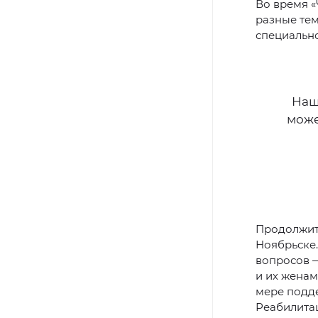
Во время «
разные тем
специально
Наш
може
Продолжит
Ноябрьске.
вопросов —
и их женам
мере подде
Реабилитац