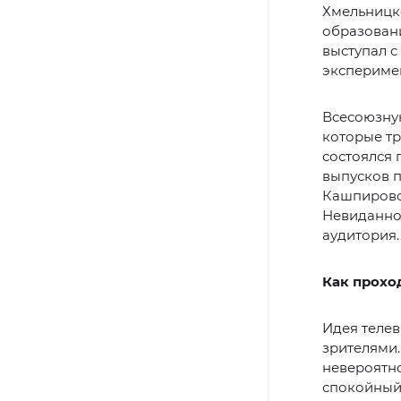
Хмельницко
образовани
выступал с
экспериме
Всесоюзную
которые т
состоялся 
выпусков п
Кашпировск
Невиданно
аудитория.
Как прохо
Идея телев
зрителями.
невероятно
спокойный