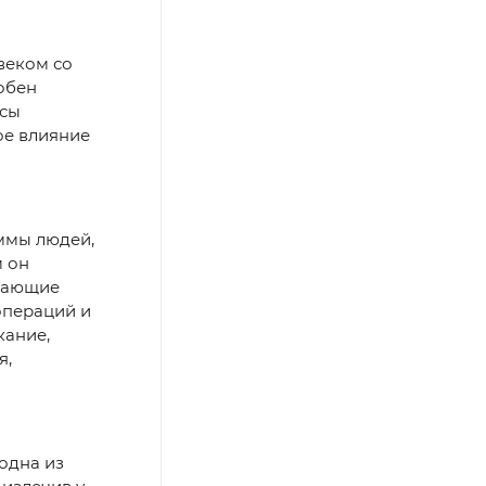
веком со
обен
ссы
ое влияние
аммы людей,
м он
ясающие
 операций и
кание,
я,
 одна из