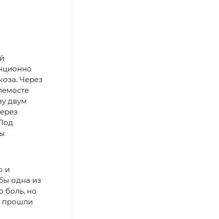
ий
анционно
коза. Через
лемосте
зу двум
Через
 Под
сы
о и
бы одна из
 боль, но
и прошли