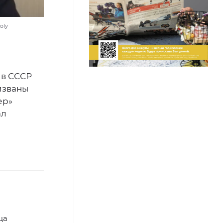
oly
 в СССР
изваны
ер»
ал
ца