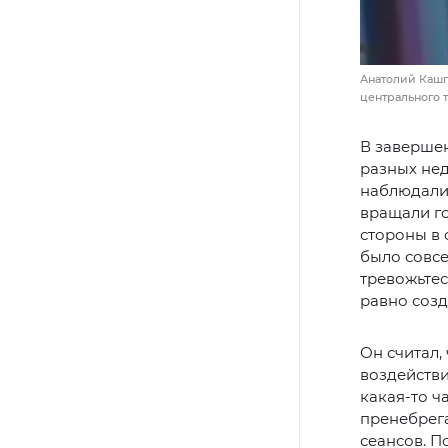
Анатолий Кашп
центрального 
В заверше
разных нед
наблюдалис
вращали го
стороны в 
было совсе
тревожьтесь
равно созд
Он считал,
воздействи
какая-то ч
пренебрега
сеансов. П