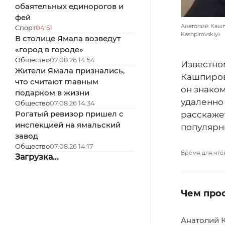
обаятельных единорогов и
фей
Анатолий Кашпи
Спорт
04:51
Kashpirovskiy»
В столице Ямала возведут
«город в городе»
Общество
07.08.26 14:54
Известно
Жители Ямала признались,
Кашпировс
что считают главным
он знако
подарком в жизни
удаленно
Общество
07.08.26 14:34
Рогатый ревизор пришел с
расскажет
инспекцией на ямальский
популярны
завод
Общество
07.08.26 14:17
Время для чте
Загрузка...
Чем про
Анатолий К