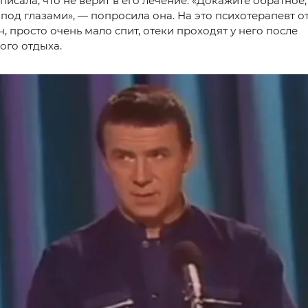
исала, что не верит в его лечение. «Докажите обратное,
 под глазами», — попросила она. На это психотерапевт от
н, просто очень мало спит, отеки проходят у него после
ого отдыха.