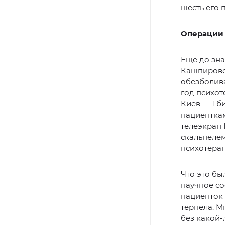
шесть его 
Операции 
Еще до зна
Кашпировс
обезболива
год психот
Киев — Тб
пациенткам
телеэкран 
скальпелем
психотерап
Что это бы
научное со
пациенток 
терпела. М
без какой-