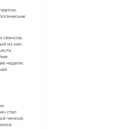
певтом,
ологические
 сеансов,
ый из них
шесть
лия
ве недели.
ная
ми
ач стал
ой челкой,
нился