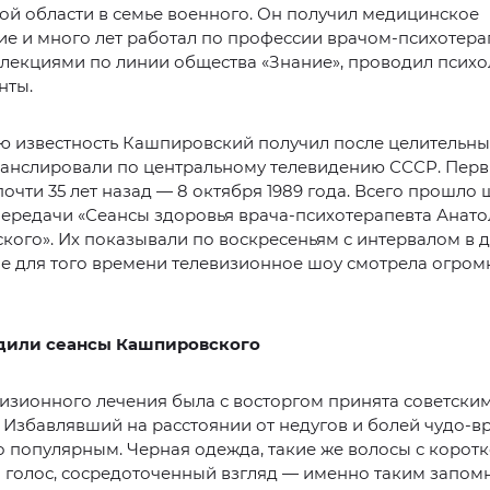
й области в семье военного. Он получил медицинское
е и много лет работал по профессии врачом-психотера
 лекциями по линии общества «Знание», проводил псих
нты.
 известность Кашпировский получил после целительных
ранслировали по центральному телевидению СССР. Перв
почти 35 лет назад — 8 октября 1989 года. Всего прошло 
ередачи «Сеансы здоровья врача-психотерапевта Анато
ого». Их показывали по воскресеньям с интервалом в д
е для того времени телевизионное шоу смотрела огром
дили сеансы Кашпировского
изионного лечения была с восторгом принята советски
 Избавлявший на расстоянии от недугов и болей чудо-вр
 популярным. Черная одежда, такие же волосы с коротк
 голос, сосредоточенный взгляд — именно таким запом