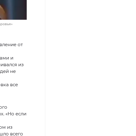
оровья»
вление от
зами и
чивался из
юдей не
овка все
ого
х. «Но если
ом из
ошло всего