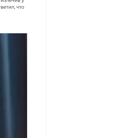
 излечив у
ветил, что