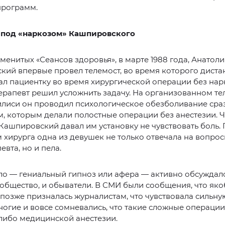
программ.
под «наркозом» Кашпировского
менитых «Сеансов здоровья», в марте 1988 года, Анатол
кий впервые провел телемост, во время которого дист
л пациентку во время хирургической операции без нар
ерапевт решил усложнить задачу. На организованном те
илиси он проводил психологическое обезболивание сра
, которым делали полостные операции без анестезии. 
Кашпировский давал им установку не чувствовать боль.
 хирурга одна из девушек не только отвечала на вопро
евта, но и пела.
ло — гениальный гипноз или афера — активно обсуждал
общество, и обыватели. В СМИ были сообщения, что яко
позже призналась журналистам, что чувствовала сильную
ногие и вовсе сомневались, что такие сложные операци
либо медицинской анестезии.