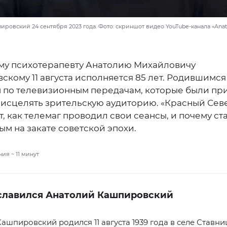
ровский 24 сентября 2023 года. Фото: скриншот видео YouTube-канала «Anat
му психотерапевту Анатолию Михайловичу
кому 11 августа исполняется 85 лет. Родившимся
м по телевизионным передачам, которые были пр
 исцелять зрительскую аудиторию. «Красный Сев
, как телемаг проводил свои сеансы, и почему ст
м на закате советской эпохи.
ния ~
11
минут
славился Анатолий Кашпировский
ашпировский родился 11 августа 1939 года в селе Ставни