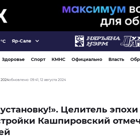
Яр-Сале
°C
Здоровье
Спорт
КМНС
Официально
Власть
Обр
а 2024
обновлено: 09:41, 12 августа 2024
установку!». Целитель эпохи
стройки Кашпировский отмеч
ей