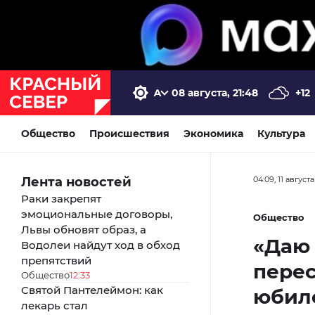
08 августа, 21:48
+12
Общество
Происшествия
Экономика
Культура
Лента новостей
04:09, 11 август
Раки закрепят
эмоциональные договоры,
Общество
Львы обновят образ, а
«Даю 
Водолеи найдут ход в обход
препятствий
пере
Общество
12:33
Святой Пантелеймон: как
юбил
лекарь стал