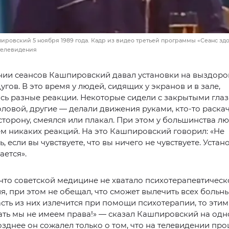
ировский 5 ноября 1989 года. Кадр из видео третьей программы «Сеанс зд
телевидения
нии сеансов Кашпировский давал установки на выздоро
угов. В это время у людей, сидящих у экранов и в зале,
ь разные реакции. Некоторые сидели с закрытыми гла
ловой, другие — делали движения руками, кто-то раска
сторону, смеялся или плакал. При этом у большинства л
м никаких реакций. На это Кашпировский говорил: «Не
, если вы чувствуете, что вы ничего не чувствуете. Устан
ается».
 что советской медицине не хватало психотерапевтическ
я, при этом не обещал, что сможет вылечить всех больны
асть из них излечится при помощи психотерапии, то этим
ть мы не имеем права!» — сказал Кашпировский на одн
озднее он сожалел только о том, что на телевидении пр