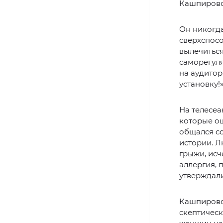
Кашпировс
Он никогда
сверхспосо
вылечиться
саморегуля
на аудитор
установку!
На телесеа
которые ощ
общался со
истории. Л
грыжи, исч
аллергия, 
утверждали
Кашпировск
скептическ