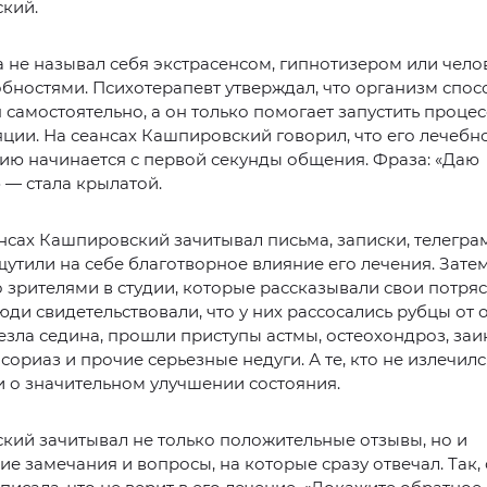
кий.
 не называл себя экстрасенсом, гипнотизером или чело
бностями. Психотерапевт утверждал, что организм спос
 самостоятельно, а он только помогает запустить проце
ции. На сеансах Кашпировский говорил, что его лечебн
ию начинается с первой секунды общения. Фраза: «Даю
» — стала крылатой.
нсах Кашпировский зачитывал письма, записки, телегр
утили на себе благотворное влияние его лечения. Зате
 зрителями в студии, которые рассказывали свои потр
юди свидетельствовали, что у них рассосались рубцы от
езла седина, прошли приступы астмы, остеохондроз, заи
псориаз и прочие серьезные недуги. А те, кто не излечилс
 о значительном улучшении состояния.
ий зачитывал не только положительные отзывы, но и
ие замечания и вопросы, на которые сразу отвечал. Так,