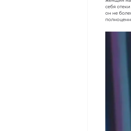
женщин нап
себя отеки
он не боле
полноценн