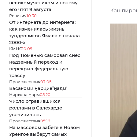
великомучеником и почему
его чтят 9 августа
Кашпиров
Религия
10:30
От интерната до интернета:
как изменилась жизнь
тундровиков Ямала с начала
2000-х
КМНС
10:09
Под Тюменью самосвал снес
надземный переход и
перекрыл федеральную
трассу
Происшествия
07:05
Вэсакоми ӈарциеˮӈадмʼ
Няръяна Ӈэрм
05:20
Число отравившихся
роллами в Салехарде
увеличилось
Происшествия
05:16
На массовом забеге в Новом
Уренгое выберут самых