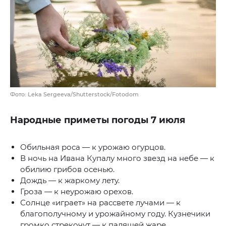
Фото: Leka Sergeeva/Shutterstock/Fotodom
Народные приметы погоды 7 июля
Обильная роса — к урожаю огурцов.
В ночь на Ивана Купалу много звезд на небе — к
обилию грибов осенью.
Дождь — к жаркому лету.
Гроза — к неурожаю орехов.
Солнце «играет» на рассвете лучами — к
благополучному и урожайному году. Кузнечики
громко стрекочут — к палящей жаре.