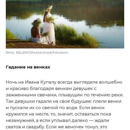
Фото: KELENY/Shutterstock/Fotodom
Гадание на венках
Ночь на Ивана Купалу всегда выглядела волшебно
и красиво благодаря венкам девушек с
зажженными свечами, плывущим по течению реки.
Так девушки гадали на свое будущее: плели венки
и пускали их со свечой по воде. Если венок
кружился на месте, то, значит, оставаться пока
незамужней, а если уплывал далеко — ждали
сватов и свадьбу. Если же веночек тонул, это