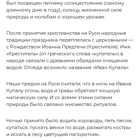
был посвящен летнему солнцестоянию (самому
длинному дню в году), солнцу, жизненной силе
природы и мольбам о хорошем урожае.
После принятия христианства на Руси народные
традиции праздника переплелись с церковными —
с Рождеством Иоанна Предтечи (Крестителя). Имя
«Креститель» (от греческого слова «купатель») в
народе связали с древними обрядами очищения
водой. Отсюда возникло название «Иван Купала».
Наши предки на Руси считали, что в ночь на Ивана
Купалу огонь, вода и травы обретают мощную
магическую силу. И со всеми этими силами
природы было связано множество ритуалов.
Ночью принято было водить хороводы, петь песни,
купаться, пускать венки по воде, разжигать костры
и искать в лесу цветущий папоротник.