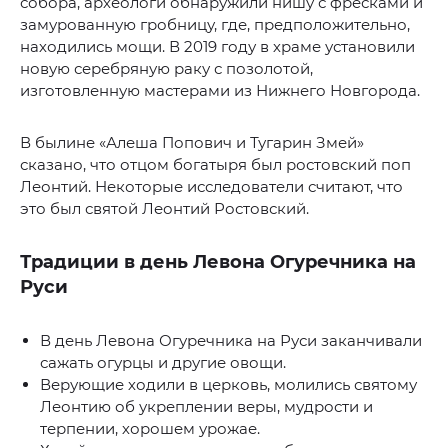
собора, археологи обнаружили нишу с фресками и
замурованную гробницу, где, предположительно,
находились мощи. В 2019 году в храме установили
новую серебряную раку с позолотой,
изготовленную мастерами из Нижнего Новгорода.
В былине «Алеша Попович и Тугарин Змей»
сказано, что отцом богатыря был ростовский поп
Леонтий. Некоторые исследователи считают, что
это был святой Леонтий Ростовский.
Традиции в день Левона Огуречника на
Руси
В день Левона Огуречника на Руси заканчивали
сажать огурцы и другие овощи.
Верующие ходили в церковь, молились святому
Леонтию об укреплении веры, мудрости и
терпении, хорошем урожае.