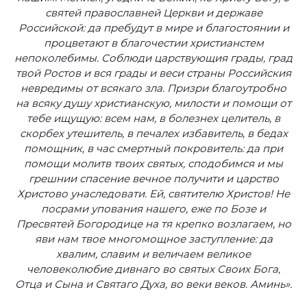
святей православней Церкви и державе
Российской: да пребудут в мире и благостоянии и
процветают в благочестии христианстем
непоколебимы. Соблюди царствующия грады, град
твой Ростов и вся грады и веси страны Российския
невредимы от всякаго зла. Призри благоутробно
на всяку душу христианскую, милости и помощи от
тебе ищущую: всем нам, в болезнех целитель, в
скорбех утешитель, в печалех избавитель, в бедах
помощник, в час смертный покровитель: да при
помощи молитв твоих святых, сподобимся и мы
грешнии спасение вечное получити и царство
Христово унаследовати. Ей, святителю Христов! Не
посрами упования нашего, еже по Бозе и
Пресвятей Богородице на тя крепко возлагаем, но
яви нам твое многомощное заступление: да
хвалим, славим и величаем великое
человеколюбие дивнаго во святых Своих Бога,
Отца и Сына и Святаго Духа, во веки веков. Аминь».