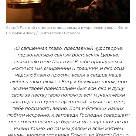
Святой Леонтий помогает огородникам и в укреплении веры. Фото:
Chubykin Arkady / Shutterstock / Fotodom
«О священная главо, преславный чудотворче,
первопастырю святыя ростовския Церкве,
святителю отче Леонтие! К тебе припадаем и
молимся мы, смиреннии и грешнии, и яко отца
чадолюбиваго просим: всели в сердца наша
любовь твою, еюже к Богу и ближним твоим, при
жизни твоей преисполнен был еси, яко и душу
свою за паству твою положил еси, мученически
пострадав от идолослужителей: научи нас, отче,
тебе подражати верно, Бога и ближних наших
любити искренно, и заповеди Господни совершати
непогрешительно: да будем и мы чада твоя, не по
имени токмо, но самым делом и всем житием
нашим. Молися, угодниче Божий, ко Христу Богу, о