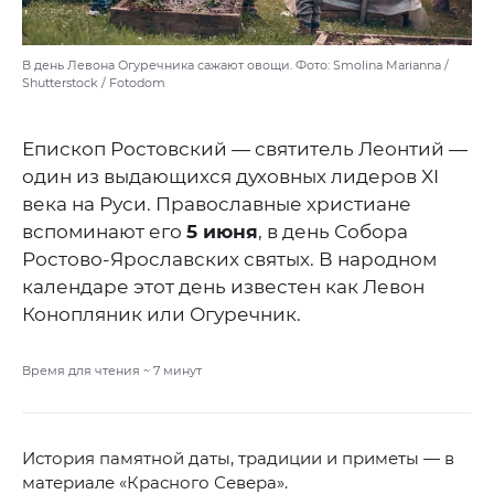
В день Левона Огуречника сажают овощи. Фото: Smolina Marianna /
Shutterstock / Fotodom
Епископ Ростовский — святитель Леонтий —
один из выдающихся духовных лидеров XI
века на Руси. Православные христиане
вспоминают его
5 июня
, в день Собора
Ростово-Ярославских святых. В народном
календаре этот день известен как Левон
Конопляник или Огуречник.
Время для чтения ~
7
минут
История памятной даты, традиции и приметы — в
материале «Красного Севера».