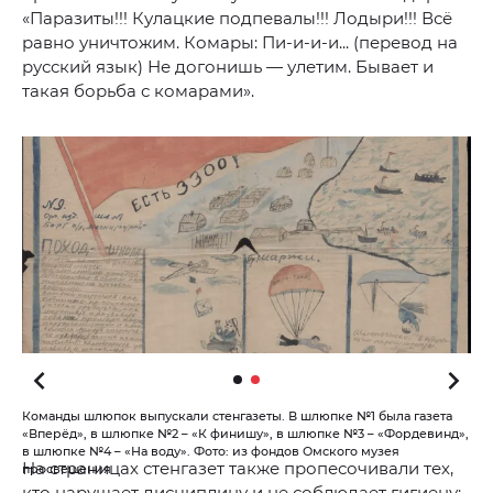
«Паразиты!!! Кулацкие подпевалы!!! Лодыри!!! Всё
равно уничтожим. Комары: Пи-и-и-и... (перевод на
русский язык) Не догонишь — улетим. Бывает и
такая борьба с комарами».
Команды шлюпок выпускали стенгазеты. В шлюпке №1 была газета
«Вперёд», в шлюпке №2 – «К финишу», в шлюпке №3 – «Фордевинд»,
в шлюпке №4 – «На воду». Фото: из фондов Омского музея
На страницах стенгазет также пропесочивали тех,
просвещения
кто нарушает дисциплину и не соблюдает гигиену: