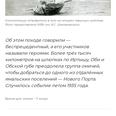
Комсомольцы отправились в путь на четырех парусных шлюпках.
Фото: предоставлено МВК им. И.С. Шемановского
Об этом походе говорили —
беспрецедентный, а его участников
называли героями. Более трёх тысяч
километров на шлюпках по Иртышу, Оби и
Обской губе преодолела группа омичей,
чтобы добраться до одного из отдалённых
ямальских поселений — Нового Порта.
Случилось событие летом 1935 года.
Время для чтения ~
11
минут