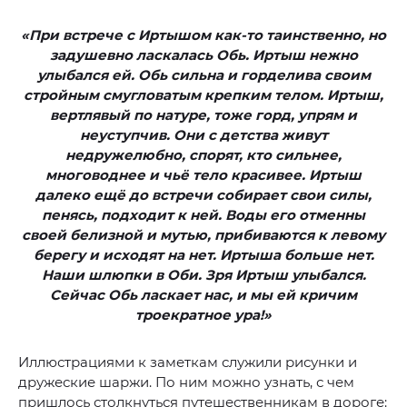
«При встрече с Иртышом как-то таинственно, но
задушевно ласкалась Обь. Иртыш нежно
улыбался ей. Обь сильна и горделива своим
стройным смугловатым крепким телом. Иртыш,
вертлявый по натуре, тоже горд, упрям и
неуступчив. Они с детства живут
недружелюбно, спорят, кто сильнее,
многоводнее и чьё тело красивее. Иртыш
далеко ещё до встречи собирает свои силы,
пенясь, подходит к ней. Воды его отменны
своей белизной и мутью, прибиваются к левому
берегу и исходят на нет. Иртыша больше нет.
Наши шлюпки в Оби. Зря Иртыш улыбался.
Сейчас Обь ласкает нас, и мы ей кричим
троекратное ура!»
Иллюстрациями к заметкам служили рисунки и
дружеские шаржи. По ним можно узнать, с чем
пришлось столкнуться путешественникам в дороге: