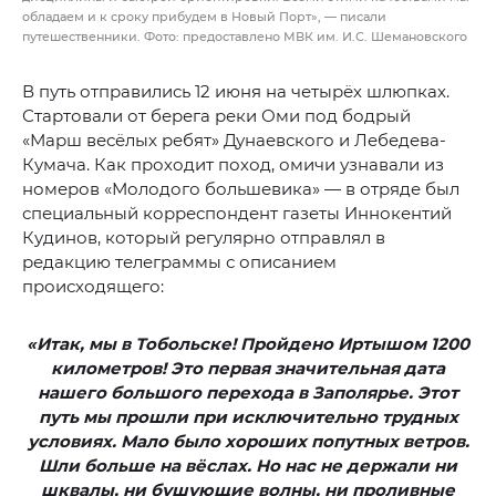
обладаем и к сроку прибудем в Новый Порт», — писали
путешественники. Фото: предоставлено МВК им. И.С. Шемановского
В путь отправились 12 июня на четырёх шлюпках.
Стартовали от берега реки Оми под бодрый
«Марш весёлых ребят» Дунаевского и Лебедева-
Кумача. Как проходит поход, омичи узнавали из
номеров «Молодого большевика» — в отряде был
специальный корреспондент газеты Иннокентий
Кудинов, который регулярно отправлял в
редакцию телеграммы с описанием
происходящего:
«Итак, мы в Тобольске! Пройдено Иртышом 1200
километров! Это первая значительная дата
нашего большого перехода в Заполярье. Этот
путь мы прошли при исключительно трудных
условиях. Мало было хороших попутных ветров.
Шли больше на вёслах. Но нас не держали ни
шквалы, ни бушующие волны, ни проливные