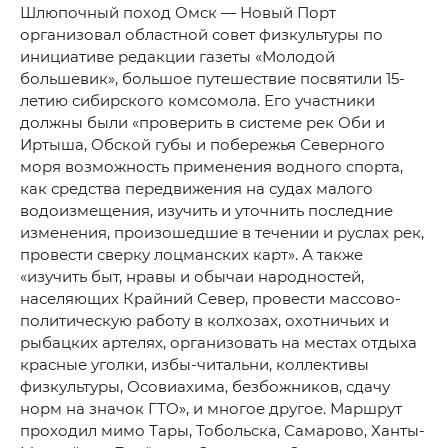
Шлюпочный поход Омск — Новый Порт
организовал областной совет физкультуры по
инициативе редакции газеты «Молодой
большевик», большое путешествие посвятили 15-
летию сибирского комсомола. Его участники
должны были «проверить в системе рек Оби и
Иртыша, Обской губы и побережья Северного
моря возможность применения водного спорта,
как средства передвижения на судах малого
водоизмещения, изучить и уточнить последние
изменения, произошедшие в течении и руслах рек,
провести сверку лоцманских карт». А также
«изучить быт, нравы и обычаи народностей,
населяющих Крайний Север, провести массово-
политическую работу в колхозах, охотничьих и
рыбацких артелях, организовать на местах отдыха
красные уголки, избы-читальни, коллективы
физкультуры, Осовиахима, безбожников, сдачу
норм на значок ГТО», и многое другое. Маршрут
проходил мимо Тары, Тобольска, Самарово, Ханты-