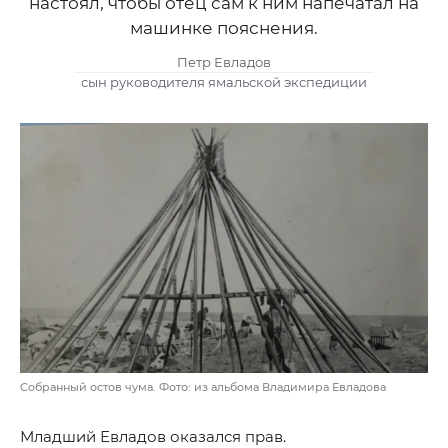
настоял, чтобы отец сам к ним напечатал на
машинке пояснения.
Петр Евладов
сын руководителя ямальской экспедиции
Собранный остов чума. Фото: из альбома Владимира Евладова
Младший Евладов оказался прав.