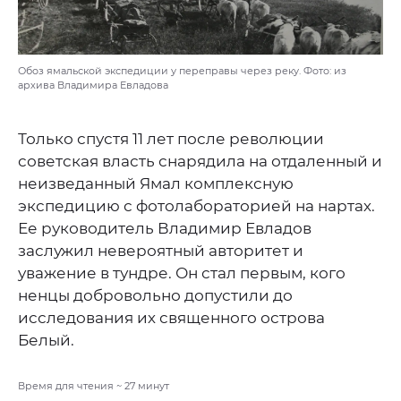
Обоз ямальской экспедиции у переправы через реку. Фото: из
архива Владимира Евладова
Только спустя 11 лет после революции
советская власть снарядила на отдаленный и
неизведанный Ямал комплексную
экспедицию с фотолабораторией на нартах.
Ее руководитель Владимир Евладов
заслужил невероятный авторитет и
уважение в тундре. Он стал первым, кого
ненцы добровольно допустили до
исследования их священного острова
Белый.
Время для чтения ~
27
минут