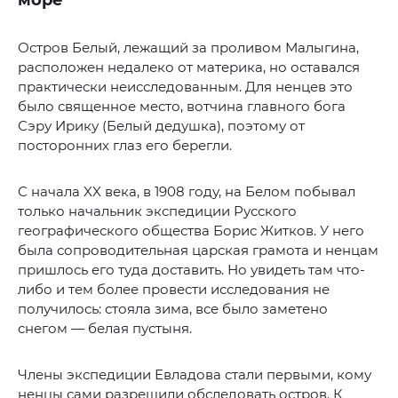
море
Остров Белый, лежащий за проливом Малыгина,
расположен недалеко от материка, но оставался
практически неисследованным. Для ненцев это
было священное место, вотчина главного бога
Сэру Ирику (Белый дедушка), поэтому от
посторонних глаз его берегли.
С начала XX века, в 1908 году, на Белом побывал
только начальник экспедиции Русского
географического общества Борис Житков. У него
была сопроводительная царская грамота и ненцам
пришлось его туда доставить. Но увидеть там что-
либо и тем более провести исследования не
получилось: стояла зима, все было заметено
снегом — белая пустыня.
Члены экспедиции Евладова стали первыми, кому
ненцы сами разрешили обследовать остров. К