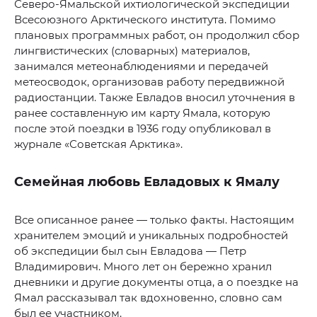
Северо-Ямальской ихтиологической экспедиции
Всесоюзного Арктического института. Помимо
плановых программных работ, он продолжил сбор
лингвистических (словарных) материалов,
занимался метеонаблюдениями и передачей
метеосводок, организовав работу передвижной
радиостанции. Также Евладов вносил уточнения в
ранее составленную им карту Ямала, которую
после этой поездки в 1936 году опубликовал в
журнале «Советская Арктика».
Семейная любовь Евладовых к Ямалу
Все описанное ранее — только факты. Настоящим
хранителем эмоций и уникальных подробностей
об экспедиции был сын Евладова — Петр
Владимирович. Много лет он бережно хранил
дневники и другие документы отца, а о поездке на
Ямал рассказывал так вдохновенно, словно сам
был ее участником.