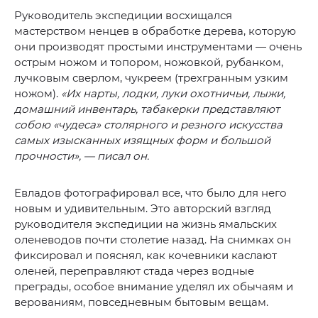
Руководитель экспедиции восхищался
мастерством ненцев в обработке дерева, которую
они производят простыми инструментами — очень
острым ножом и топором, ножовкой, рубанком,
лучковым сверлом, чукреем (трехгранным узким
ножом).
«Их нарты, лодки, луки охотничьи, лыжи,
домашний инвентарь, табакерки представляют
собою «чудеса» столярного и резного искусства
самых изысканных изящных форм и большой
прочности», — писал он.
Евладов фотографировал все, что было для него
новым и удивительным. Это авторский взгляд
руководителя экспедиции на жизнь ямальских
оленеводов почти столетие назад. На снимках он
фиксировал и пояснял, как кочевники каслают
оленей, переправляют стада через водные
преграды, особое внимание уделял их обычаям и
верованиям, повседневным бытовым вещам.