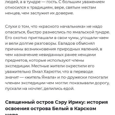
людей, а в тундре — гость. С большим уважением
относился к традициям, вере, святым местам
ненцев, чем заслужил их доверие.
Слухи о том, что «красного начальника» не надо
опасаться, быстро разнеслись по ямальской тундре.
Его охотно приглашали в свои чумы, угощали чаем
и вели долгие разговоры. Евладов объяснял
причины возникновения природных явлений, в
чем назначение невиданных ранее ненцами
предметов, которые используют члены
экспедиции. Местные жители окрестили его
уважительно Ямал Харютти, что в переводе
значит — «житель Ямала» и по-дружески помогали
членам экспедиции чем могли: показывали дорогу,
пускали на ночлег, делились едой.
Священный остров Сэру Ирику: история
освоения острова Белый в Карском