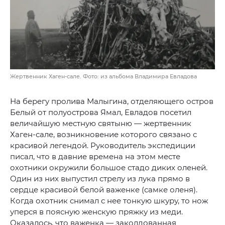
Жертвенник Хаген-сале. Фото: из альбома Владимира Евладова
На берегу пролива Малыгина, отделяющего остров
Белый от полуострова Ямал, Евладов посетил
величайшую местную святыню — жертвенник
Хаген-сале, возникновение которого связано с
красивой легендой. Руководитель экспедиции
писал, что в давние времена на этом месте
охотники окружили большое стадо диких оленей.
Один из них выпустил стрелу из лука прямо в
сердце красивой белой важенке (самке оленя).
Когда охотник снимал с нее тонкую шкуру, то нож
уперся в поясную женскую пряжку из меди.
Оказалось, что важенка — заколдованная