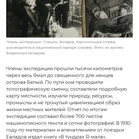
Члены экспедиции: Спицин, Евладов, Каргопольцев (слева),
руководитель в национальной одежде (справа). Фото: из архива
Владимира Евладова
Члены экспедиции прошли тысячи километров
через весь Ямал до священного для ненцев
острова Белый. По пути они проводили
топографическую съемку, составляли подробную
карту местности, изучали природу, ресурсы,
промыслы и не тронутый цивилизацией образ
жизни местных жителей. Отчет по итогам
экспедиции составил более 700 листов
машинописного текста и сотни фотографий. В 1930
году по материалам и впечатлениям от поездки
Евладов издал книгу «В тундрах Я-мала».