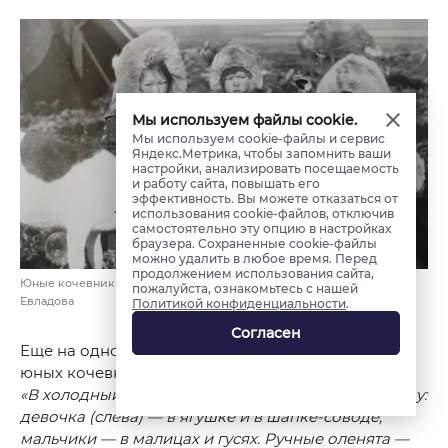
Мы используем файлы cookie.
Мы используем cookie-файлы и сервис
Яндекс.Метрика, чтобы запомнить ваши
настройки, анализировать посещаемость
и работу сайта, повышать его
эффективность. Вы можете отказаться от
использования cookie-файлов, отключив
самостоятельно эту опцию в настройках
браузера. Сохраненные cookie-файлы
можно удалить в любое время. Перед
продолжением использования сайта,
Юные кочевники с оленятами. Фото: из альбома Владимира
пожалуйста, ознакомьтесь с нашей
Евладова
Политикой конфиденциальности
.
Согласен
Еще на одной фотографии Евладов запечатлел
юных кочевников и оленят.
Подпись к ней гласит:
«В холодный осенний день дети одеты по-зимнему:
девочка (слева) — в ягушке и в шапке-соводе,
мальчики — в малицах и гусях. Ручные оленята —