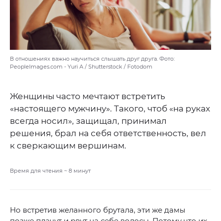
В отношениях важно научиться слышать друг друга. Фото:
PeopleImages.com - Yuri A / Shutterstock / Fotodom
Женщины часто мечтают встретить
«настоящего мужчину». Такого, чтоб «на руках
всегда носил», защищал, принимал
решения, брал на себя ответственность, вел
к сверкающим вершинам.
Время для чтения ~
8
минут
Но встретив желанного брутала, эти же дамы
позже плачут и рвут на себе волосы. Потому что их