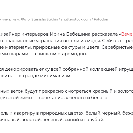
инимализм. Фото: StanislavSukhin / shutterstock.com / Fotodom
дизайнер интерьеров Ирина Бебешина рассказала «
Вече
что пластиковые украшения вышли из моды. Сейчас в тре
е материалы, природные фактуры и цвета. Серебристые 
ыми шарами — слишком старомодно.
ся декорировать елку всей собранной коллекцией игруш
овить — в тренде минимализм.
ных веток будут прекрасно смотреться красный и золото
для этой зимы — сочетание зеленого и белого.
ель и квартиру в природных цветах: белый, черный, беж
ичневый, золотой, зеленый, синий и голубой.