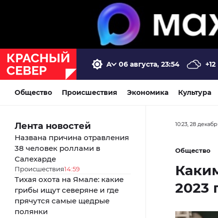
06 августа, 23:54
+12
Общество
Происшествия
Экономика
Культура
Лента новостей
10:23, 28 декаб
Названа причина отравления
38 человек роллами в
Общество
Салехарде
Каким
Происшествия
14:59
Тихая охота на Ямале: какие
2023 
грибы ищут северяне и где
прячутся самые щедрые
полянки