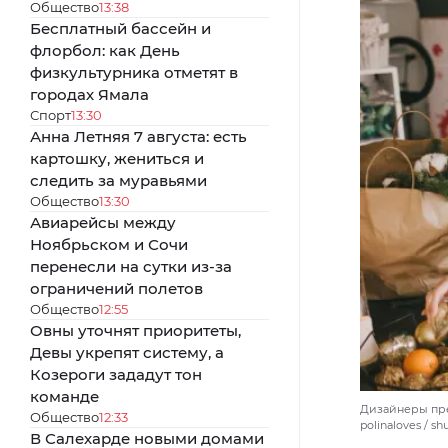
Общество
13:38
Бесплатный бассейн и
флорбол: как День
физкультурника отметят в
городах Ямала
Спорт
13:30
Анна Летняя 7 августа: есть
картошку, жениться и
следить за муравьями
Общество
13:30
Авиарейсы между
Ноябрьском и Сочи
перенесли на сутки из-за
ограничений полетов
Общество
12:55
Овны уточнят приоритеты,
Девы укрепят систему, а
Козероги зададут тон
команде
Дизайнеры пре
Общество
12:33
polinaloves / s
В Салехарде новыми домами