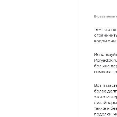
Еловые ветки м
Тем, кто н
ограничить
водой они 
Используйт
Poryadok.r
больше дер
символа гр
Вот и маст
более долг
этого мате
дизайнеры 
также к бе
поделки, н