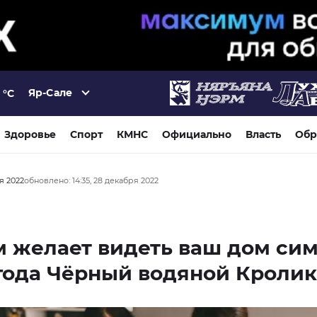
Яр-Сале
°C
Здоровье
Спорт
КМНС
Официально
Власть
Обр
ря 2022
обновлено: 14:35, 28 декабря 2022
 желает видеть ваш дом си
года Чёрный водяной Кролик