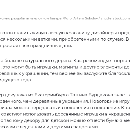
ожно раздобыть на елочном базаре. Фото: Artem Sokolov / shutterstock.co
е готов ставить живую лесную красавицу, дизайнеры пре
ся несколькими ветками, приобретенными по случаю. В 
простоят все праздничные дни.
е больше натурального дерева. Как рекомендует портал
u, это могут быть игрушки, магниты и другие элементы д
евянных украшений, тем вернее вы заслужите благоскл
ядущего года.
ер декупажа из Екатеринбурга Татьяна Бурдакова знает, 
овечного, чем деревянные украшения. Новогодние игр
риала можно передавать из поколения в поколение. К т
советуют использовать деревянные игрушки в украшени
зопасному декору для детской можно отнести бумажные
осочки с леденцами и другими сладостями.