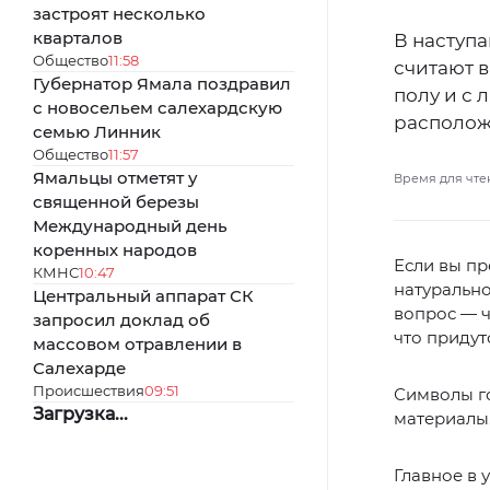
застроят несколько
кварталов
В наступа
Общество
11:58
считают в
Губернатор Ямала поздравил
полу и с
с новосельем салехардскую
располож
семью Линник
Общество
11:57
Ямальцы отметят у
Время для чте
священной березы
Международный день
коренных народов
Если вы пр
КМНС
10:47
натурально
Центральный аппарат СК
вопрос — ч
запросил доклад об
что придутс
массовом отравлении в
Салехарде
Происшествия
09:51
Символы г
Загрузка...
материалы
Главное в