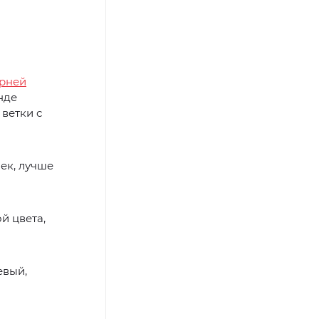
рней
нде
ветки с
ек, лучше
й цвета,
евый,