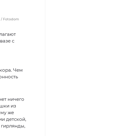
m / Fotodom
длагают
вазе с
екора. Чем
онность
нет ничего
ушки из
ому же
и детской,
 гирлянды,