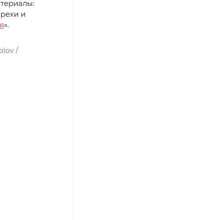
атериалы:
орехи и
я
».