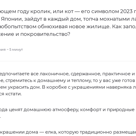
ющем году кролик, или кот — его символом 2023 
 Японии, зайдут в каждый дом, топча мохнатыми 
 любопытством обнюхивая новое жилище. Как запо
ение и покровительство?
ния ~
5
минут
едпочитаете все лаконичное, сдержанное, практичное и
е, стремитесь к домашнему и теплому, то у вас уже готов
ем украсить дом. В коробке с украшениями наверняка ле
я кстати.
ода ценят домашнюю атмосферу, комфорт и природные
.
 украшении дома — елка, которую традиционно размеща