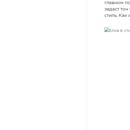
главном п
задаст тон
стиль. Как 