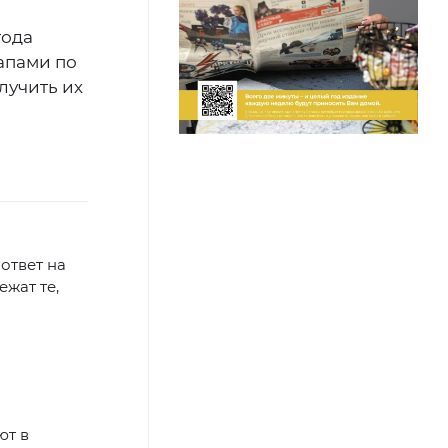
года
лапами по
лучить их
 ответ на
жат те,
ют в