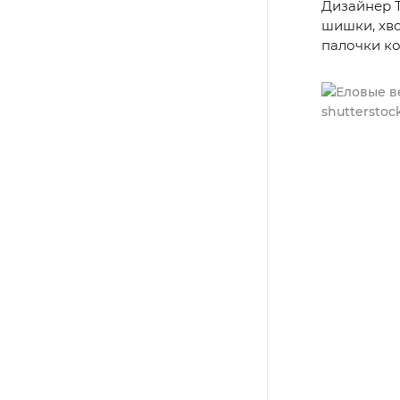
Дизайнер Т
шишки, хво
палочки ко