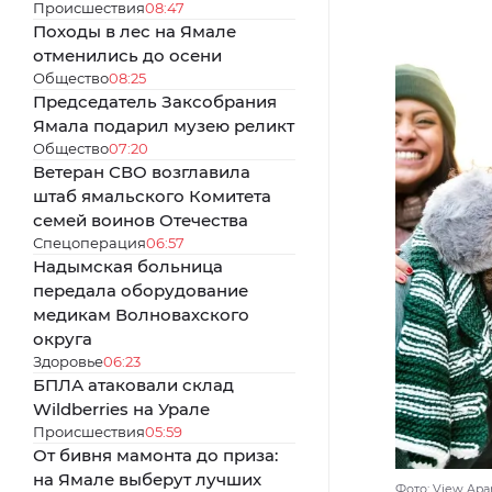
Происшествия
08:47
Походы в лес на Ямале
отменились до осени
Общество
08:25
Председатель Заксобрания
Ямала подарил музею реликт
Общество
07:20
Ветеран СВО возглавила
штаб ямальского Комитета
семей воинов Отечества
Спецоперация
06:57
Надымская больница
передала оборудование
медикам Волновахского
округа
Здоровье
06:23
БПЛА атаковали склад
Wildberries на Урале
Происшествия
05:59
От бивня мамонта до приза:
на Ямале выберут лучших
Фото: View Apar