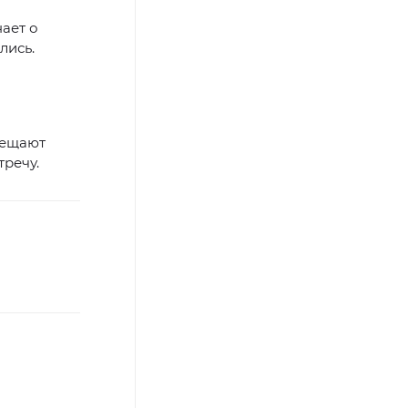
ает о
лись.
бещают
тречу.