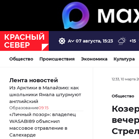
07 августа, 15:23
+15
Общество
Происшествия
Экономика
Культура
Лента новостей
12:33, 10 марта 
Из Арктики в Малайзию: как
школьники Ямала штурмуют
Общество
английский
Козер
Образование
09:15
«Личный позор»: владелец
вечер
WASABI89 объяснил
массовое отравление в
Стре
Салехарде