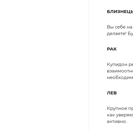
БЛИЗНЕЦ
Вы себе на
делаете! Б
РАК
Купидон ре
взаимоотн
необходим
ЛЕВ
Крупное п
как уверяю
активно.