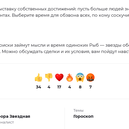
ыставку собственных достижений: пусть больше людей зн
нтах. Выберите время для обзвона всех, по кому соскучи
оиски займут мысли и время одиноких Рыб — звезды о
 Можно обсуждать сделки и их условия, вам пойдут навс
34
4
17
4
8
7
Темы
ора Звездная
Гороскоп
налист