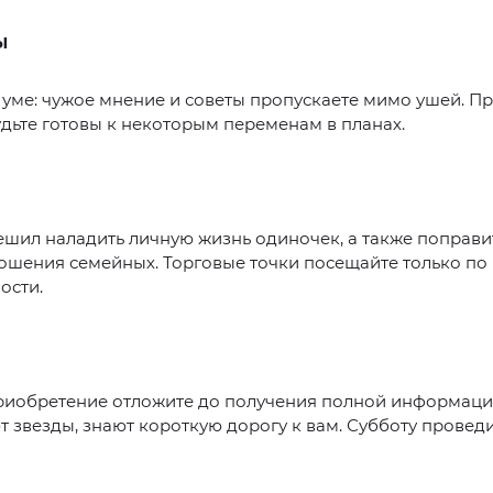
Ы
 уме: чужое мнение и советы пропускаете мимо ушей. П
удьте готовы к некоторым переменам в планах.
шил наладить личную жизнь одиночек, а также поправи
ошения семейных. Торговые точки посещайте только по
ости.
риобретение отложите до получения полной информации
т звезды, знают короткую дорогу к вам. Субботу провед