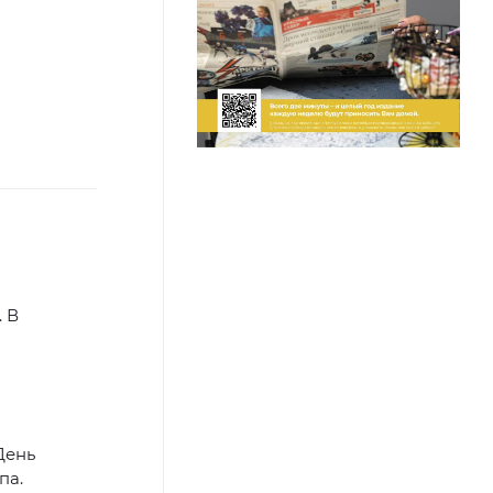
 В
День
па.