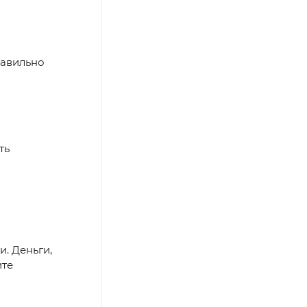
равильно
ть
. Деньги,
ите