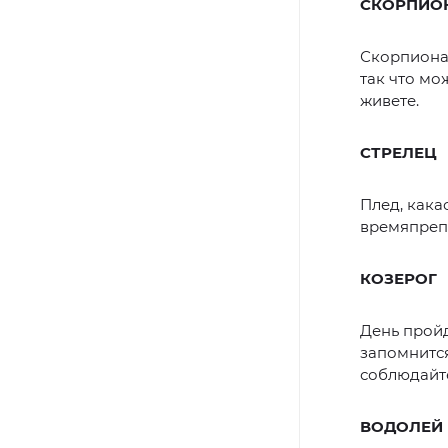
СКОРПИО
Скорпионам
так что мо
живете.
СТРЕЛЕЦ
Плед, кака
времяпрепр
КОЗЕРОГ
День прой
запомнитс
соблюдайт
ВОДОЛЕЙ