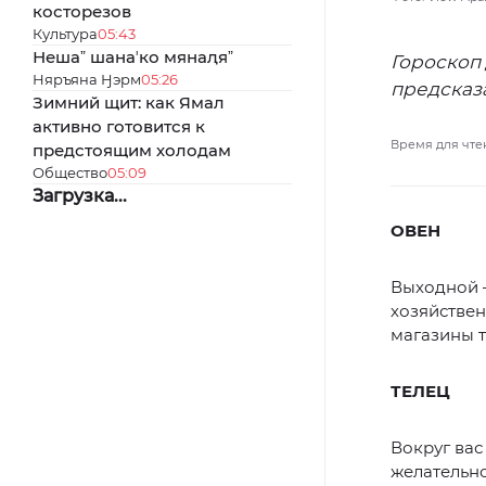
косторезов
Культура
05:43
Нешаˮ шанаʼко мянаԯяˮ
Гороскоп 
Няръяна Ӈэрм
05:26
предсказа
Зимний щит: как Ямал
активно готовится к
Время для чте
предстоящим холодам
Общество
05:09
Загрузка...
ОВЕН
Выходной —
хозяйствен
магазины 
ТЕЛЕЦ
Вокруг вас
желательно