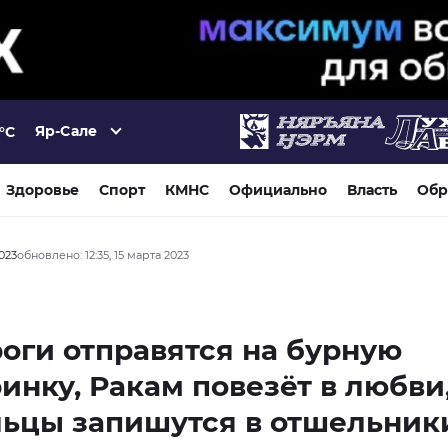
Яр-Сале
°C
Здоровье
Спорт
КМНС
Официально
Власть
Обр
2023
обновлено: 12:35, 15 марта 2023
оги отправятся на бурную
инку, Ракам повезёт в любви,
льцы запишутся в отшельник