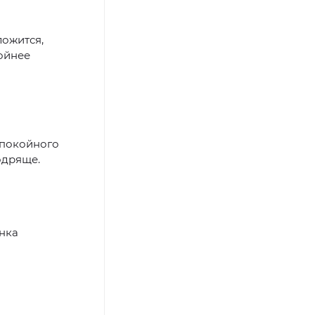
ложится,
ойнее
спокойного
одряще.
инка