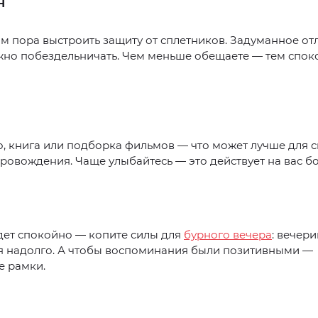
Н
 пора выстроить защиту от сплетников. Задуманное от
жно побездельничать. Чем меньше обещаете — тем спок
о, книга или подборка фильмов — что может лучше для 
овождения. Чаще улыбайтесь — это действует на вас б
дет спокойно — копите силы для
бурного вечера
: вечер
я надолго. А чтобы воспоминания были позитивными —
е рамки.