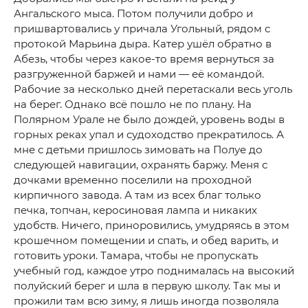
Ангальского мыса. Потом получили добро и
пришвартовались у причала Угольный, рядом с
протокой Марьина дыра. Катер ушёл обратно в
Абезь, чтобы через какое-то время вернуться за
разгруженной баржей и нами — её командой.
Рабочие за несколько дней перетаскали весь уголь
на берег. Однако всё пошло не по плану. На
Полярном Урале не было дождей, уровень воды в
горных реках упал и судоходство прекратилось. А
мне с детьми пришлось зимовать на Полуе до
следующей навигации, охранять баржу. Меня с
дочками временно поселили на проходной
кирпичного завода. А там из всех благ только
печка, топчан, керосиновая лампа и никаких
удобств. Ничего, приноровились, умудряясь в этом
крошечном помещении и спать, и обед варить, и
готовить уроки. Тамара, чтобы не пропускать
учебный год, каждое утро поднималась на высокий
полуйский берег и шла в первую школу. Так мы и
прожили там всю зиму, я лишь иногда позволяла