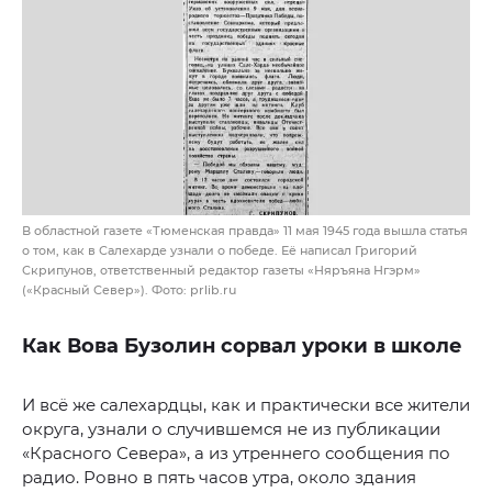
В областной газете «Тюменская правда» 11 мая 1945 года вышла статья
о том, как в Салехарде узнали о победе. Её написал Григорий
Скрипунов, ответственный редактор газеты «Няръяна Нгэрм»
(«Красный Север»). Фото: prlib.ru
Как Вова Бузолин сорвал уроки в школе
И всё же салехардцы, как и практически все жители
округа, узнали о случившемся не из публикации
«Красного Севера», а из утреннего сообщения по
радио. Ровно в пять часов утра, около здания