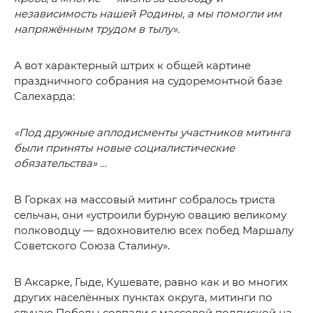
независимость нашей Родины, а мы помогли им
напряжённым трудом в тылу».
А вот характерный штрих к общей картине
праздничного собрания на судоремонтной базе
Салехарда:
«Под дружные аплодисменты участников митинга
были приняты новые социалистические
обязательства» …
В Горках на массовый митинг собралось триста
сельчан, они «устроили бурную овацию великому
полководцу — вдохновителю всех побед Маршалу
Советского Союза Сталину».
В Аксарке, Гыде, Кушевате, равно как и во многих
других населённых пунктах округа, митинги по
случаю Победы совпали с массовой подпиской на