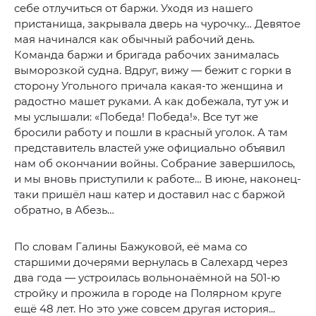
себе отлучиться от баржи. Уходя из нашего
пристанища, закрывала дверь на чурочку… Девятое
мая начинался как обычный рабочий день.
Команда баржи и бригада рабочих занималась
выморозкой судна. Вдруг, вижу — бежит с горки в
сторону Угольного причала какая-то женщина и
радостно машет руками. А как добежала, тут уж и
мы услышали: «Победа! Победа!». Все тут же
бросили работу и пошли в красный уголок. А там
представитель властей уже официально объявил
нам об окончании войны. Собрание завершилось,
и мы вновь приступили к работе… В июне, наконец-
таки пришёл наш катер и доставил нас с баржой
обратно, в Абезь…
По словам Галины Бажуковой, её мама со
старшими дочерями вернулась в Салехард через
два года — устроилась вольнонаёмной на 501-ю
стройку и прожила в городе на Полярном круге
ещё 48 лет. Но это уже совсем другая история...