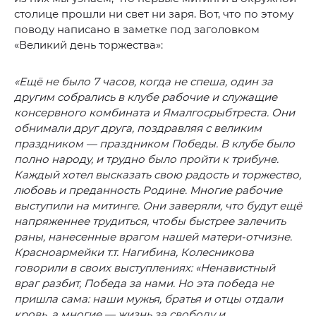
столице прошли ни свет ни заря. Вот, что по этому
поводу написано в заметке под заголовком
«Великий день торжества»:
«Ещё не было 7 часов, когда не спеша, один за
другим собрались в клубе рабочие и служащие
консервного комбината и Ямалгосрыбтреста. Они
обнимали друг друга, поздравляя с великим
праздником — праздником Победы. В клубе было
полно народу, и трудно было пройти к трибуне.
Каждый хотел высказать свою радость и торжество,
любовь и преданность Родине. Многие рабочие
выступили на митинге. Они заверяли, что будут ещё
напряженнее трудиться, чтобы быстрее залечить
раны, нанесенные врагом нашей матери-отчизне.
Красноармейки т.т. Нагибина, Колесникова
говорили в своих выступлениях: «Ненавистный
враг разбит, Победа за нами. Но эта победа не
пришла сама: наши мужья, братья и отцы отдали
кровь, а многие — жизнь за свободу и