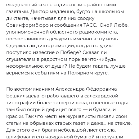
ежедневный сеанс радиосвязи с районными
газетами. Диктор медленно, будто на школьном
диктанте, начитывал для них сводку
Совинформбюро и сообщения ТАСС. Юной Любе,
уполномоченной областного радиокомитета,
посчастливилось дежурить именно в эту ночь.
Сдержал ли диктор эмоции, когда в студию
поступило известие о Победе? Сказал ли
слушателям в радостном порыве что-нибудь
неформальное, от души? Не будем гадать, лучше
вернёмся к событиям на Полярном круге.
По воспоминаниям Александра Фёдоровича
Бешкильцева, отработавшего в салехардской
типографии более четверти века, в военные годы
там был острый дефицит всего — и бумаги, и
краски. Так что местные журналисты писали свои
статьи на обрывках старых газет и даже… на стекле.
Для этого они брали небольшой лист стекла,
шлифовали его наждачной бумагой и получали