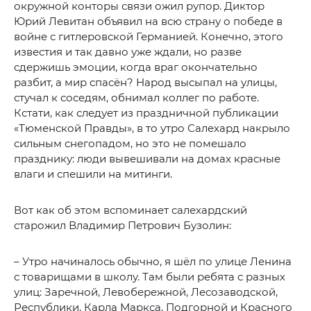
окружной конторы связи ожил рупор. Диктор
Юрий Левитан объявил на всю страну о победе в
войне с гитлеровской Германией. Конечно, этого
известия и так давно уже ждали, но разве
сдержишь эмоции, когда враг окончательно
разбит, а мир спасён? Народ высыпал на улицы,
стучал к соседям, обнимал коллег по работе.
Кстати, как следует из праздничной публикации
«Тюменской Правды», в то утро Салехард накрыло
сильным снегопадом, но это не помешало
празднику: люди вывешивали на домах красные
влаги и спешили на митинги.
Вот как об этом вспоминает салехардский
старожил Владимир Петрович Бузолин:
– Утро начиналось обычно, я шёл по улице Ленина
с товарищами в школу. Там были ребята с разных
улиц: Заречной, Левобережной, Лесозаводской,
Республики, Карла Маркса, Подгорной и Красного