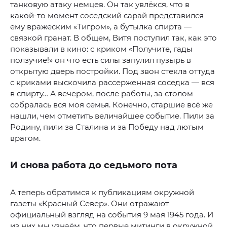
танковую атаку немцев. Он так увлёкся, что в
какой-то момент соседский сарай представился
ему вражеским «Тигром», а бутылка спирта —
связкой гранат. В общем, Витя поступил так, как это
показывали в кино: с криком «Получите, гады
ползучие!» он что есть силы запулил пузырь в
открытую дверь постройки. Под звон стекла оттуда
с криками выскочила рассерженная соседка — вся
в спирту… А вечером, после работы, за столом
собралась вся моя семья. Конечно, старшие всё же
нашли, чем отметить величайшее событие. Пили за
Родину, пили за Сталина и за Победу над лютым
врагом.
И снова работа до седьмого пота
А теперь обратимся к публикациям окружной
газеты «Красный Север». Они отражают
официальный взгляд на события 9 мая 1945 года. И
из них мы узнаём, что первые митинги в окружной