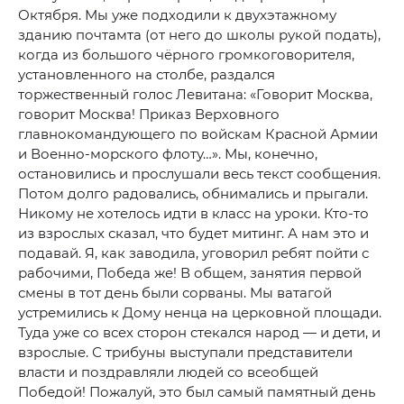
Октября. Мы уже подходили к двухэтажному
зданию почтамта (от него до школы рукой подать),
когда из большого чёрного громкоговорителя,
установленного на столбе, раздался
торжественный голос Левитана: «Говорит Москва,
говорит Москва! Приказ Верховного
главнокомандующего по войскам Красной Армии
и Военно-морского флоту…». Мы, конечно,
остановились и прослушали весь текст сообщения.
Потом долго радовались, обнимались и прыгали.
Никому не хотелось идти в класс на уроки. Кто-то
из взрослых сказал, что будет митинг. А нам это и
подавай. Я, как заводила, уговорил ребят пойти с
рабочими, Победа же! В общем, занятия первой
смены в тот день были сорваны. Мы ватагой
устремились к Дому ненца на церковной площади.
Туда уже со всех сторон стекался народ — и дети, и
взрослые. С трибуны выступали представители
власти и поздравляли людей со всеобщей
Победой! Пожалуй, это был самый памятный день