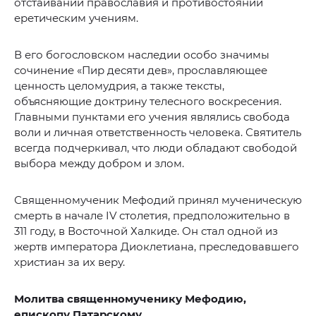
отстаивании православия и противостоянии
еретическим учениям.
В его богословском наследии особо значимы
сочинение «Пир десяти дев», прославляющее
ценность целомудрия, а также тексты,
объясняющие доктрину телесного воскресения.
Главными пунктами его учения являлись свобода
воли и личная ответственность человека. Святитель
всегда подчеркивал, что люди обладают свободой
выбора между добром и злом.
Священномученик Мефодий принял мученическую
смерть в начале IV столетия, предположительно в
311 году, в Восточной Халкиде. Он стал одной из
жертв императора Диоклетиана, преследовавшего
христиан за их веру.
Молитва священномученику Мефодию,
епископу Патарскому