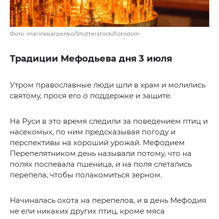
Фото: marinakarpenko/Shutterstock/Fotodom
Традиции Мефодьева дня 3 июля
Утром православные люди шли в храм и молились
святому, прося его о поддержке и защите.
На Руси в это время следили за поведением птиц и
насекомых, по ним предсказывая погоду и
перспективы на хороший урожай. Мефодием
Перепелятником день называли потому, что на
полях поспевала пшеница, и на поля слетались
перепела, чтобы полакомиться зерном.
Начиналась охота на перепелов, и в день Мефодия
не ели никаких других птиц, кроме мяса