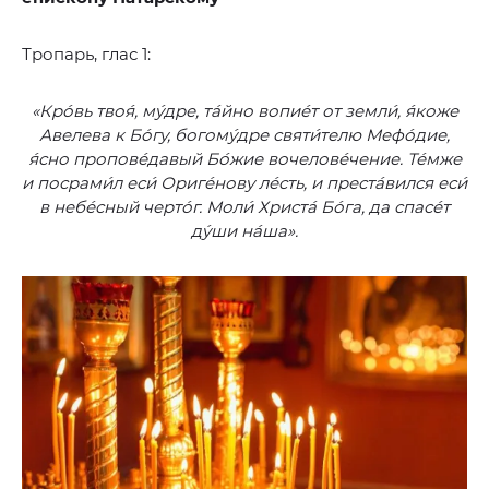
Тропарь, глас 1:
«Кро́вь твоя́, му́дре, та́йно вопие́т от земли́, я́коже
Авелева к Бо́гу, богому́дре святи́телю Мефо́дие,
я́сно пропове́давый Бо́жие вочелове́чение. Те́мже
и посрами́л еси́ Ориге́нову ле́сть, и преста́вился еси́
в небе́сный черто́г. Моли́ Христа́ Бо́га, да спасе́т
ду́ши на́ша».