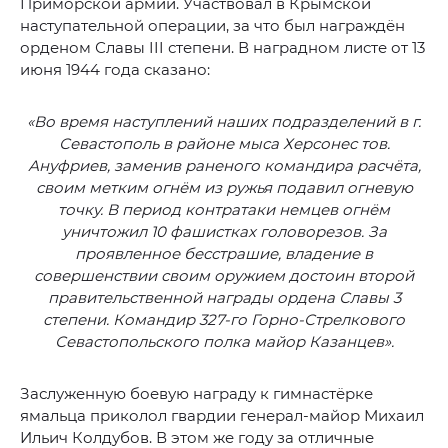
Приморской армии. Участвовал в Крымской
наступательной операции, за что был награждён
орденом Славы III степени. В наградном листе от 13
июня 1944 года сказано:
«Во время наступлений наших подразделений в г.
Севастополь в районе мыса Херсонес тов.
Ануфриев, заменив раненого командира расчёта,
своим метким огнём из ружья подавил огневую
точку. В период контратаки немцев огнём
уничтожил 10 фашистках головорезов. За
проявленное бесстрашие, владение в
совершенствии своим оружием достоин второй
правительственной награды ордена Славы 3
степени. Командир 327-го Горно-Стрелкового
Севастопольского полка майор Казанцев».
Заслуженную боевую награду к гимнастёрке
ямальца приколол гвардии генерал-майор Михаил
Ильич Колдубов. В этом же году за отличные