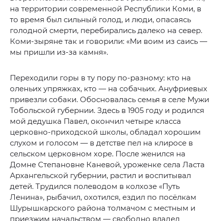
на территории современной Республики Коми, в
то время был сильный голод, и люди, опасаясь
голодной смерти, перебирались далеко на север.
Коми-зыряне так и говорили: «Ми воим из саись —
мы пришли из-за камня».
Переходили горы в ту пору по-разному: кто на
оленьих упряжках, кто — на собачьих. Ануфриевых
привезли собаки. Обосновалась семья в селе Мужи
Тобольской губернии. Здесь в 1905 году и родился
мой дедушка Павел, окончил четыре класса
церковно-приходской школы, обладал хорошим
слухом и голосом — в детстве пел на клиросе в
сельском церковном хоре. После женился на
Домне Степановне Каневой, уроженке села Ласта
Архангельской губернии, растил и воспитывал
детей. Трудился полеводом в колхозе «Путь
Ленина», рыбачил, охотился, ездил по посёлкам
Шурышкарского района толмачом с местным и
приезжим начальством — свободно владел