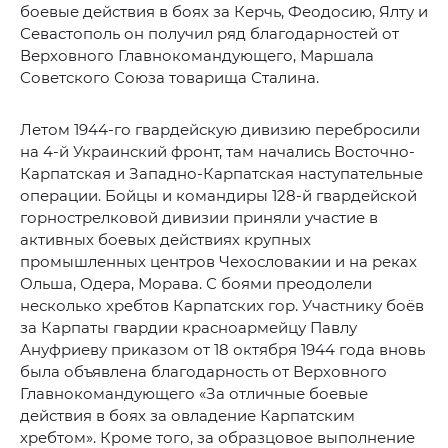
боевые действия в боях за Керчь, Феодосию, Ялту и
Севастополь он получил ряд благодарностей от
Верховного Главнокомандующего, Маршала
Советского Союза товарища Сталина.
Летом 1944-го гвардейскую дивизию перебросили
на 4-й Украинский фронт, там начались Восточно-
Карпатская и Западно-Карпатская наступательные
операции. Бойцы и командиры 128-й гвардейской
горнострелковой дивизии приняли участие в
активных боевых действиях крупных
промышленных центров Чехословакии и на реках
Ольша, Одера, Морава. С боями преодолели
несколько хребтов Карпатских гор. Участнику боёв
за Карпаты гвардии красноармейцу Павлу
Ануфриеву приказом от 18 октября 1944 года вновь
была объявлена благодарность от Верховного
Главнокомандующего «За отличные боевые
действия в боях за овладение Карпатским
хребтом». Кроме того, за образцовое выполнение