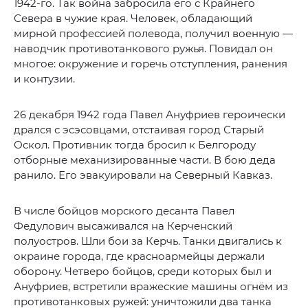
1942-го. Так война забросила его с Крайнего
Севера в чужие края. Человек, обладающий
мирной профессией полевода, получил военную —
наводчик противотанкового ружья. Повидал он
многое: окружение и горечь отступления, ранения
и контузии.
26 декабря 1942 года Павел Ануфриев героически
дрался с эсэсовцами, отстаивая город Старый
Оскол. Противник тогда бросил к Белгороду
отборные механизированные части. В бою деда
ранило. Его эвакуировали на Северный Кавказ.
В числе бойцов морского десанта Павел
Федулович высаживался на Керченский
полуостров. Шли бои за Керчь. Танки двигались к
окраине города, где красноармейцы держали
оборону. Четверо бойцов, среди которых был и
Ануфриев, встретили вражеские машины огнём из
противотанковых ружей: уничтожили два танка