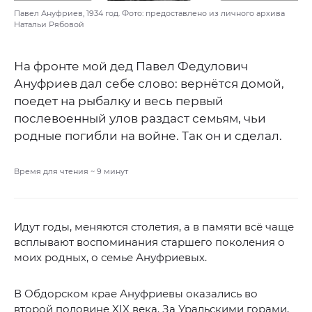
Павел Ануфриев, 1934 год. Фото: предоставлено из личного архива
Натальи Рябовой
На фронте мой дед Павел Федулович
Ануфриев дал себе слово: вернётся домой,
поедет на рыбалку и весь первый
послевоенный улов раздаст семьям, чьи
родные погибли на войне. Так он и сделал.
Время для чтения ~
9
минут
Идут годы, меняются столетия, а в памяти всё чаще
всплывают воспоминания старшего поколения о
моих родных, о семье Ануфриевых.
В Обдорском крае Ануфриевы оказались во
второй половине XIX века. За Уральскими горами,