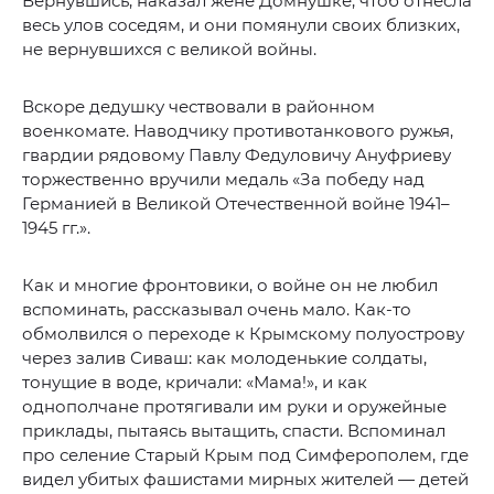
Вернувшись, наказал жене Домнушке, чтоб отнесла
весь улов соседям, и они помянули своих близких,
не вернувшихся с великой войны.
Вскоре дедушку чествовали в районном
военкомате. Наводчику противотанкового ружья,
гвардии рядовому Павлу Федуловичу Ануфриеву
торжественно вручили медаль «За победу над
Германией в Великой Отечественной войне 1941–
1945 гг.».
Как и многие фронтовики, о войне он не любил
вспоминать, рассказывал очень мало. Как-то
обмолвился о переходе к Крымскому полуострову
через залив Сиваш: как молоденькие солдаты,
тонущие в воде, кричали: «Мама!», и как
однополчане протягивали им руки и оружейные
приклады, пытаясь вытащить, спасти. Вспоминал
про селение Старый Крым под Симферополем, где
видел убитых фашистами мирных жителей — детей