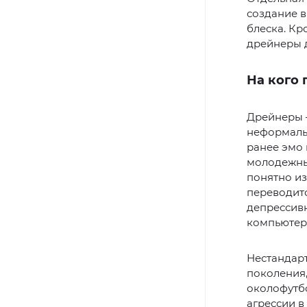
создание в
блеска. Кр
дрейнеры 
На кого 
Дрейнеры —
неформаль
ранее эмо 
молодежны
понятно из
переводитс
депрессивн
компьютер
Нестандар
поколения,
околофутбо
агрессии в