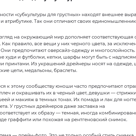
ности «субкультуры для грустных» находят внешнее выр
и атрибутике. Так они отличают своих единомышленник
згляд на окружающий мир дополняет соответствующая
 Как правило, все вещи у них черного цвета, за исключ
 Они предпочитают оверсайз-одежду и многослойность.
 худи и футболки, кепки, шарфы могут быть с надписям
и принтами. Из украшений дрейнеры носят на одежде, 
кие цепи, медальоны, браслеты.
ся к этому сообществу юноши часто предпочитают отр
плеч и окрашивать их в черный цвет, девушки — стрижки
еей и макияж в темных тонах. Их помада и лак для ногт
ета. У грустных дрейнеров даже заставка на
оответствует их образу — темная, иногда комбинирован
иде граффити или похожая на рентгеновский снимок.
тема — дрейн-фото. Это не только особый стиль снимка,