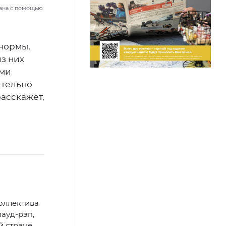
ана с помощью
 нормы,
из них
ими
ительно
асскажет,
оллектива
лауд-рэп,
й стране