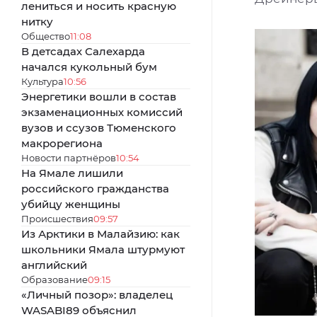
лениться и носить красную
нитку
Общество
11:08
В детсадах Салехарда
начался кукольный бум
Культура
10:56
Энергетики вошли в состав
экзаменационных комиссий
вузов и ссузов Тюменского
макрорегиона
Новости партнёров
10:54
На Ямале лишили
российского гражданства
убийцу женщины
Происшествия
09:57
Из Арктики в Малайзию: как
школьники Ямала штурмуют
английский
Образование
09:15
«Личный позор»: владелец
WASABI89 объяснил