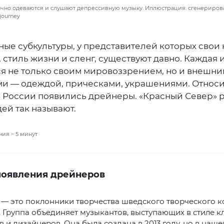
но одеваются и слушают депрессивную музыку. Иллюстрация: сгенериров
journey
ые субкультуры, у представителей которых свои
 стиль жизни и сленг, существуют давно. Каждая 
ся не только своим мировоззрением, но и внешн
ми — одеждой, прическами, украшениями. Относ
в России появились дрейнеры. «Красный Север» р
ей так называют.
ния ~
5
минут
появления дрейнеров
— это поклонники творчества шведского творческого к
. Группа объединяет музыкантов, выступающих в стиле к
 и дизайнеров. Она была создана в 2013 году, но в наше