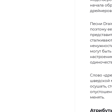
начала обр
дрейнеров 
Песни Drai
поэтому е
представит
сталкиваю
ненужности
могут быть
настроени
одиночеств
Слово «дре
шведской м
осушать, с
опустошени
менять.
Атрибути