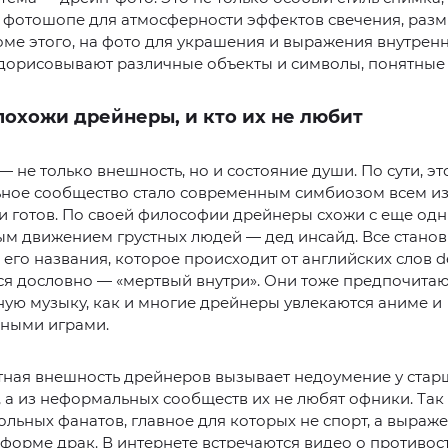
 фотошопе для атмосферности эффектов свечения, разм
оме этого, на фото для украшения и выражения внутрен
дорисовывают различные объекты и символы, понятные 
похожи дрейнеры, и кто их не любит
 не только внешность, но и состояние души. По сути, эт
ное сообщество стало современным симбиозом всем и
и готов. По своей философии дрейнеры схожи с еще од
м движением грустных людей — дед инсайд. Все станов
 его названия, которое происходит от английских слов de
я дословно — «мертвый внутри». Они тоже предпочита
ую музыку, как и многие дрейнеры увлекаются аниме и
ными играми.
тная внешность дрейнеров вызывает недоумение у стар
 а из неформальных сообществ их не любят офники. Так
льных фанатов, главное для которых не спорт, а выраж
 форме драк. В интернете встречаются видео о противо