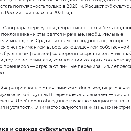
етать популярность только в 2020-м. Расцвет субкультур
в России пришелся на 2021 год.
n Gang характеризуются депрессивностью и безысходно
е поклонниками становятся мрачные, необщительные
ели молодежи. Среди них немало подростков, которые
тся с непониманием взрослых, ощущением собственной
, буллингом (травлей) со стороны сверстников. В их пле
 и другие исполнители, композиции которых соответств
ю дрейнеров — отражают личные переживания, депресс
о.
йнер» произошло от английского drain, входящего в на
узыкальной группы. В переводе оно означает — «истощ
текать». Дрейнеров объединяет чувство эмоционального
я и усталости. Они часто жалуются на жизнь, но не стре
ка и одежда субкультуры Drain