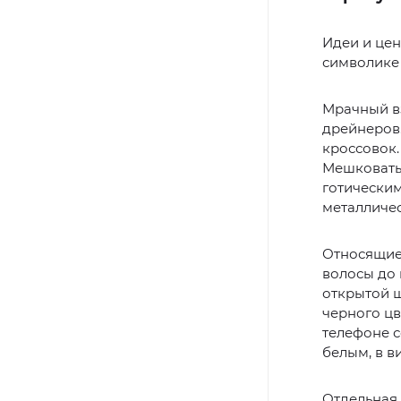
Идеи и цен
символике 
Мрачный в
дрейнеров.
кроссовок.
Мешковатые
готическим
металличес
Относящие
волосы до 
открытой ш
черного цв
телефоне с
белым, в в
Отдельная 