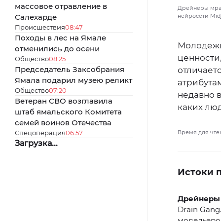
массовое отравление в
Дрейнеры мрач
Салехарде
нейросети Mid
Происшествия
08:47
Походы в лес на Ямале
Молодежн
отменились до осени
ценности,
Общество
08:25
Председатель Заксобрания
отличает
Ямала подарил музею реликт
атрибута
Общество
07:20
недавно 
Ветеран СВО возглавила
каких люд
штаб ямальского Комитета
семей воинов Отечества
Спецоперация
06:57
Время для чте
Загрузка...
Истоки 
Дрейнеры
Drain Gang
модельеров