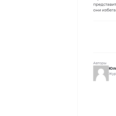
представит
они избега
Авторы
Юл
Жур