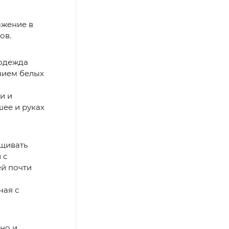
ажение в
ов.
 одежда
ением белых
и и
шее и руках
ащивать
 с
ей почти
ная с
 но и