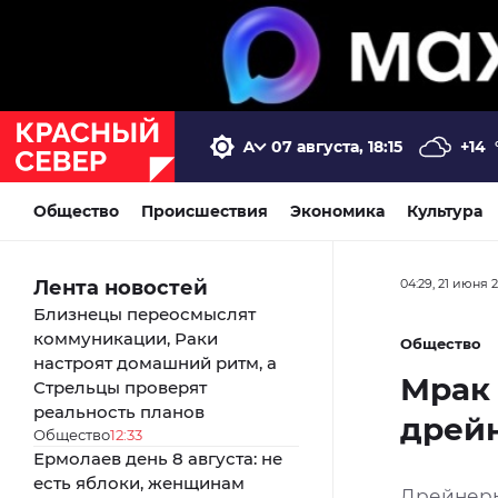
07 августа, 18:15
+14
Общество
Происшествия
Экономика
Культура
Лента новостей
04:29, 21 июня 
Близнецы переосмыслят
коммуникации, Раки
Общество
настроят домашний ритм, а
Мрак 
Стрельцы проверят
реальность планов
дрейн
Общество
12:33
Ермолаев день 8 августа: не
есть яблоки, женщинам
Дрейнеры: