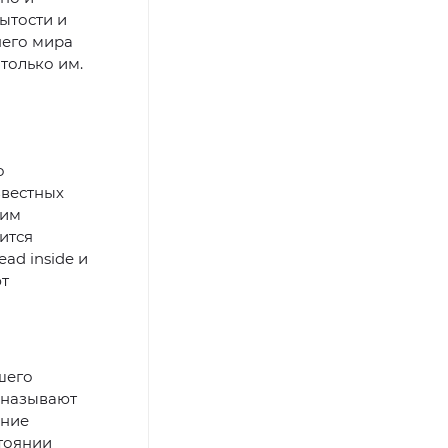
ытости и
него мира
только им.
о
звестных
ним
ится
ad inside и
ют
шего
 называют
ение
стоянии