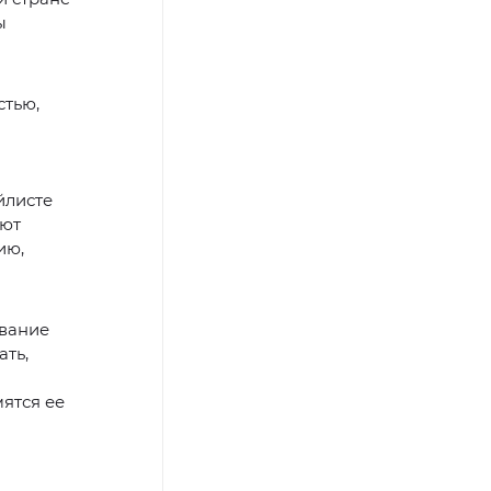
ы
стью,
йлисте
уют
ию,
звание
ать,
мятся ее