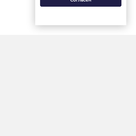
Согласен
18+
«Ямал-Медиа»
Интернет-сайт «Красный
Север»
«Север-Пресс»