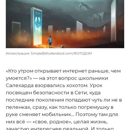
Иллюстрация: SimpleB/shutterstock.com/ФОТОДОМ
«Кто утром открывает интернет раньше, чем
умоется?» — на этот вопрос школьники
Салехарда взорвались хохотом. Урок
посвящен безопасности в Сети, куда
последние поколения попадают чуть ли не в
пеленках, сразу, как только погремушку в
руке сменяет мобильник… Поэтому там для
них всё — «свое, родное», целая жизнь,
зачастую интереснее реальной. И только