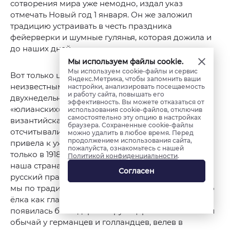
сотворения мира уже немодно, издал указ
отмечать Новый год 1 января. Он же заложил
традицию устраивать в честь праздника
фейерверки и шумные гулянья, которая дожила и
до наших дней.
Мы используем файлы cookie.
Мы используем cookie-файлы и сервис
Вот только царь, учредив новый календарь, по
Яндекс.Метрика, чтобы запомнить ваши
неизвестным причинам проигнорировал
настройки, анализировать посещаемость
и работу сайта, повышать его
двухнедельную разницу в числах, оставшуюся с
эффективность. Вы можете отказаться от
«юлианских» времен. И григорианская, и
использования cookie-файлов, отключив
самостоятельно эту опцию в настройках
византийская манера счёта, когда года
браузера. Сохраненные cookie-файлы
отсчитывали на один лад, а числа — на другой,
можно удалить в любое время. Перед
продолжением использования сайта,
привела к ужасной путанице, которую устранили
пожалуйста, ознакомьтесь с нашей
только в 1918 году, уже при советской власти. Зато
Политикой конфиденциальности
.
наша страна обрела уникальный, исключительно
Согласен
русский праздник — старый Новый год, который
мы по традиции отмечаем 14 января. Отметим, что
ёлка как главный новогодний атрибут также
появилась благодаря Петру I. Царь позаимствовал
обычай у германцев и голландцев, велев в