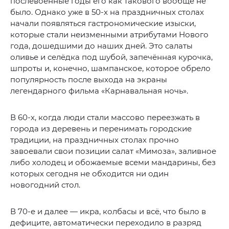
послевоенные годы его как такового вообще не
было. Однако уже в 50-х на праздничных столах
начали появляться гастрономические изыски,
которые стали неизменными атрибутами Нового
года, дошедшими до наших дней. Это салаты
оливье и селёдка под шубой, запечённая курочка,
шпроты и, конечно, шампанское, которое обрело
популярность после выхода на экраны
легендарного фильма «Карнавальная ночь».
В 60-х, когда люди стали массово переезжать в
города из деревень и перенимать городские
традиции, на праздничных столах прочно
завоевали свои позиции салат «Мимоза», заливное
либо холодец и обожаемые всеми мандарины, без
которых сегодня не обходится ни один
новогодний стол.
В 70-е и далее — икра, колбасы и всё, что было в
дефиците, автоматически переходило в разряд