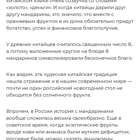
китайском языке очень созвучна со словами
«золото», «деньги». И когда китайцы дарили друг
другу мандарины, это значило, что вместе с
оранжевым фруктом в их дома обязательно придут
богатство, успех и финансовое благополучие.
У древних китайцев считалось священным число 8,
а потому выложенные кругом на блюде 8
мандаринов символизировали бесконечное благо.
Как видим, эта чудесная китайская традиция
нашла отражение и в нашем современном мире —
почти ни один российский новогодний стол не
обходится без солнечного фрукта.
Впрочем, в России история с мандаринами
вообще сложилась весьма своеобразно. Ещё в
советское время, когда экзотические фрукты
вроде киви или ананаса были жутким дефицитом,
россияне были, можно сказать, вынуждены