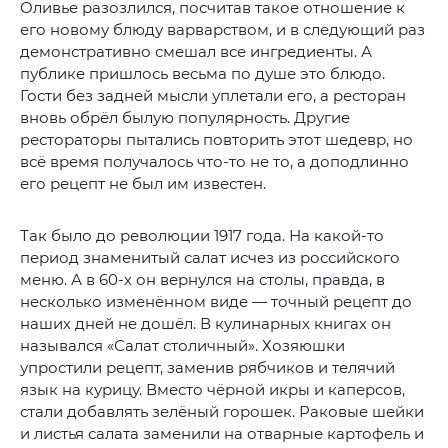
Оливье разозлился, посчитав такое отношение к
его новому блюду варварством, и в следующий раз
демонстративно смешал все ингредиенты. А
публике пришлось весьма по душе это блюдо.
Гости без задней мысли уплетали его, а ресторан
вновь обрёл былую популярность. Другие
рестораторы пытались повторить этот шедевр, но
всё время получалось что-то не то, а доподлинно
его рецепт не был им известен.
Так было до революции 1917 года. На какой-то
период знаменитый салат исчез из российского
меню. А в 60-х он вернулся на столы, правда, в
несколько изменённом виде — точный рецепт до
наших дней не дошёл. В кулинарных книгах он
назывался «Салат столичный». Хозяюшки
упростили рецепт, заменив рябчиков и телячий
язык на курицу. Вместо чёрной икры и каперсов,
стали добавлять зелёный горошек. Раковые шейки
и листья салата заменили на отварные картофель и