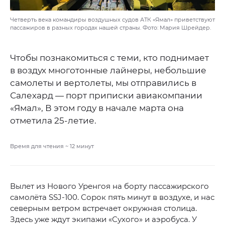
Четверть века командиры воздушных судов АТК «Ямал» приветствуют
пассажиров в разных городах нашей страны. Фото: Мария Шрейдер.
Чтобы познакомиться с теми, кто поднимает
в воздух многотонные лайнеры, небольшие
самолеты и вертолеты, мы отправились в
Салехард — порт приписки авиакомпании
«Ямал», В этом году в начале марта она
отметила 25-летие.
Время для чтения ~
12
минут
Вылет из Нового Уренгоя на борту пассажирского
самолёта SSJ-100. Сорок пять минут в воздухе, и нас
северным ветром встречает окружная столица.
Здесь уже ждут экипажи «Сухого» и аэробуса. У