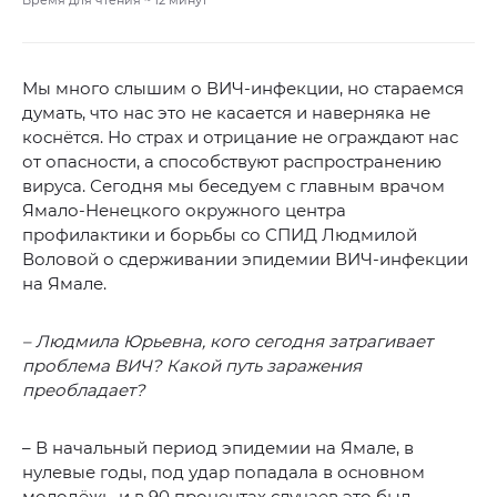
Время для чтения ~
12
минут
Мы много слышим о ВИЧ-инфекции, но стараемся
думать, что нас это не касается и наверняка не
коснётся. Но страх и отрицание не ограждают нас
от опасности, а способствуют распространению
вируса. Сегодня мы беседуем с главным врачом
Ямало-Ненецкого окружного центра
профилактики и борьбы со СПИД Людмилой
Воловой о сдерживании эпидемии ВИЧ-инфекции
на Ямале.
– Людмила Юрьевна, кого сегодня затрагивает
проблема ВИЧ? Какой путь заражения
преобладает?
– В начальный период эпидемии на Ямале, в
нулевые годы, под удар попадала в основном
молодёжь, и в 90 процентах случаев это был