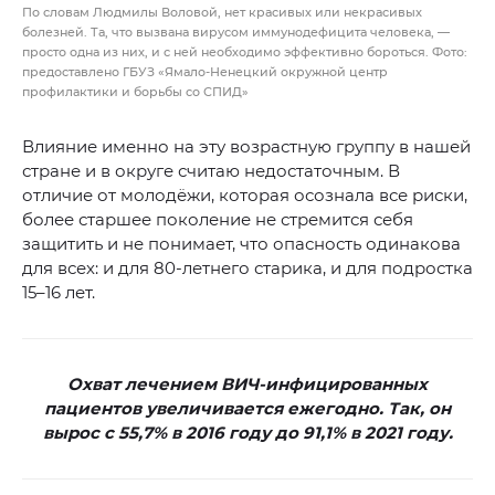
По словам Людмилы Воловой, нет красивых или некрасивых
болезней. Та, что вызвана вирусом иммунодефицита человека, —
просто одна из них, и с ней необходимо эффективно бороться. Фото:
предоставлено ГБУЗ «Ямало-Ненецкий окружной центр
профилактики и борьбы со СПИД»
Влияние именно на эту возрастную группу в нашей
стране и в округе считаю недостаточным. В
отличие от молодёжи, которая осознала все риски,
более старшее поколение не стремится себя
защитить и не понимает, что опасность одинакова
для всех: и для 80-летнего старика, и для подростка
15–16 лет.
Охват лечением ВИЧ-инфицированных
пациентов увеличивается ежегодно. Так, он
вырос с 55,7% в 2016 году до 91,1% в 2021 году.