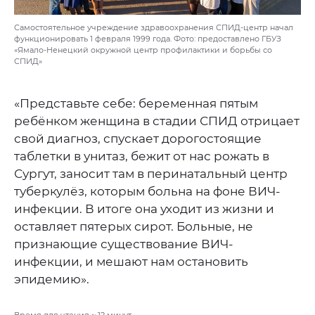
Самостоятельное учреждение здравоохранения СПИД-центр начал
функционировать 1 февраля 1999 года. Фото: предоставлено ГБУЗ
«Ямало-Ненецкий окружной центр профилактики и борьбы со
СПИД»
«Представьте себе: беременная пятым
ребёнком женщина в стадии СПИД отрицает
свой диагноз, спускает дорогостоящие
таблетки в унитаз, бежит от нас рожать в
Сургут, заносит там в перинатальный центр
туберкулёз, которым больна на фоне ВИЧ-
инфекции. В итоге она уходит из жизни и
оставляет пятерых сирот. Больные, не
признающие существование ВИЧ-
инфекции, и мешают нам остановить
эпидемию».