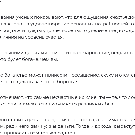
.
вания ученых показывают, что для ощущения счастья до
г хватало на удовлетворение основных потребностей в 
А когда эти нужды удовлетворены, то увеличение доходо
лияния на уровень счастья.
большими деньгами приносит разочарование, ведь их вс
-то будет богаче, чем вы.
 богатство может принести пресыщение, скуку и отсутс
то-то делать, за что-то бороться.
отмечают, что самые несчастные их клиенты — те, что до
о хотели, и имеют слишком много различных благ.
жно ставить цель — не достичь богатства, а заниматься те
ем, ради чего вам нужны деньги. Тогда и доходы вырасту
ут приносить вам только радость.