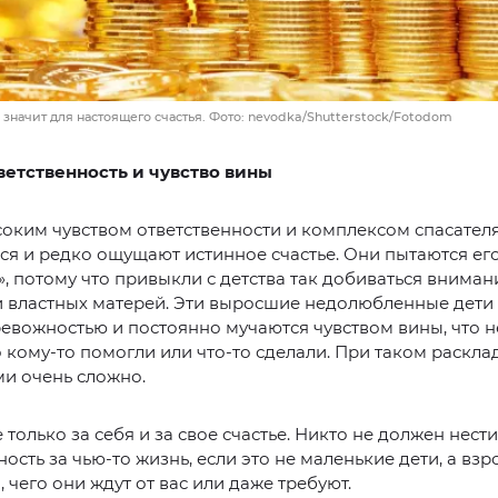
 значит для настоящего счастья. Фото: nevodka/Shutterstock/Fotodom
ветственность и чувство вины
оким чувством ответственности и комплексом спасател
ся и редко ощущают истинное счастье. Они пытаются ег
», потому что привыкли с детства так добиваться вниман
и властных матерей. Эти выросшие недолюбленные дети
евожностью и постоянно мучаются чувством вины, что н
 кому-то помогли или что-то сделали. При таком раскла
и очень сложно.
 только за себя и за свое счастье. Никто не должен нести
ность за чью-то жизнь, если это не маленькие дети, а взр
, чего они ждут от вас или даже требуют.