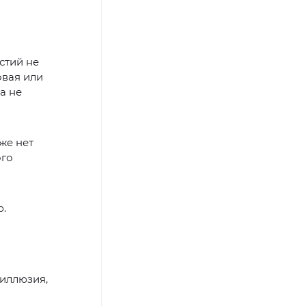
стий не
овая или
а не
же нет
ого
ю.
 иллюзия,