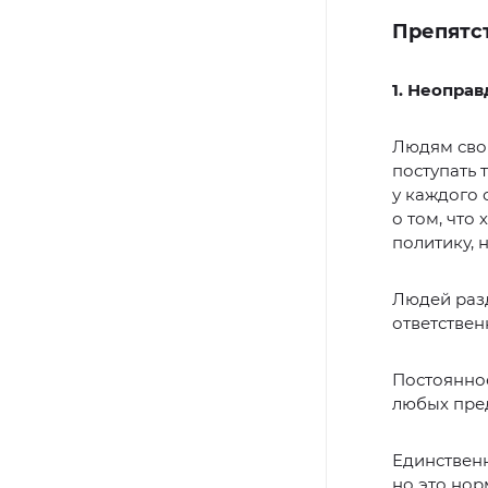
Препятст
1. Неопра
Людям свой
поступать 
у каждого 
о том, что
политику, 
Людей разд
ответствен
Постоянное
любых пред
Единственн
но это нор