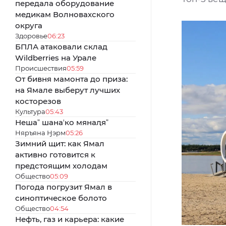
передала оборудование
медикам Волновахского
округа
Здоровье
06:23
БПЛА атаковали склад
Wildberries на Урале
Происшествия
05:59
От бивня мамонта до приза:
на Ямале выберут лучших
косторезов
Культура
05:43
Нешаˮ шанаʼко мянаԯяˮ
Няръяна Ӈэрм
05:26
Зимний щит: как Ямал
активно готовится к
предстоящим холодам
Общество
05:09
Погода погрузит Ямал в
синоптическое болото
Общество
04:54
Нефть, газ и карьера: какие