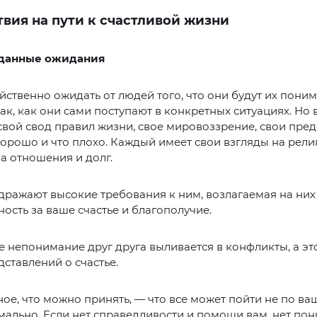
вия на пути к счастливой жизни
вданные ожидания
ственно ожидать от людей того, что они будут их поним
так, как они сами поступают в конкретных ситуациях. Но 
свой свод правил жизни, свое мировоззрение, свои пре
 хорошо и что плохо. Каждый имеет свои взгляды на рели
на отношения и долг.
ражают высокие требования к ним, возлагаемая на них
ность за ваше счастье и благополучие.
 непонимание друг друга выливается в конфликты, а эт
ставлений о счастье.
ое, что можно принять, — что все может пойти не по ва
мально. Если нет справедливости и помощи вам, нет по