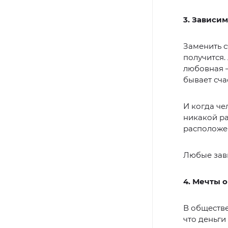
3. Зависи
Заменить с
получится.
любовная —
бывает сча
И когда че
никакой ра
расположен
Любые зави
4. Мечты о
В обществе
что деньги