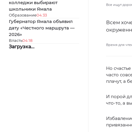
колледжи выбирают
Все ищут дорог
школьники Ямала
Образование
04:33
Губернатор Ямала объявил
Всем хоче
дату «Честного маршрута —
окруженн
2026»
Власть
04:18
Время для чте
Загрузка...
Но счастье
часто совс
плачут, а 
И порой дл
что-то, а 
Избавление
привязанно