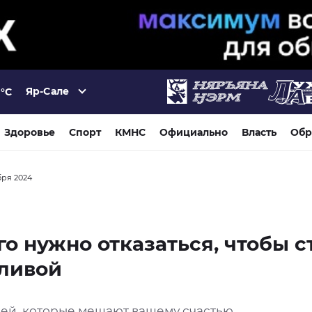
Яр-Сале
°C
Здоровье
Спорт
КМНС
Официально
Власть
Обр
бря 2024
го нужно отказаться, чтобы с
тливой
щей, которые мешают вашему счастью