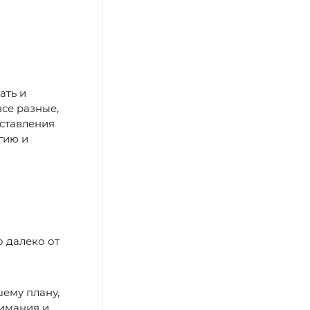
ать и
все разные,
дставления
гию и
о далеко от
шему плану,
нимания и