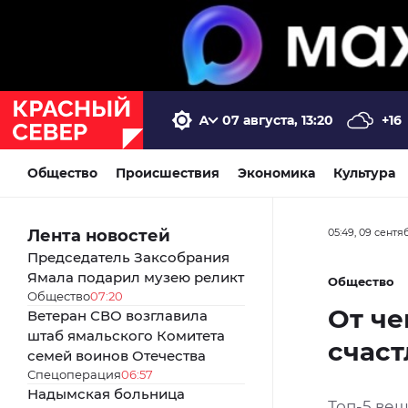
07 августа, 13:20
+16
Общество
Происшествия
Экономика
Культура
Лента новостей
05:49, 09 сентя
Председатель Заксобрания
Ямала подарил музею реликт
Общество
Общество
07:20
От че
Ветеран СВО возглавила
штаб ямальского Комитета
счас
семей воинов Отечества
Спецоперация
06:57
Надымская больница
Топ-5 ве