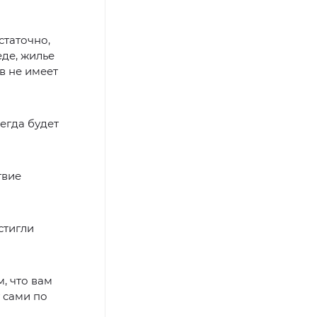
статочно,
еде, жилье
в не имеет
егда будет
твие
стигли
м, что вам
т сами по