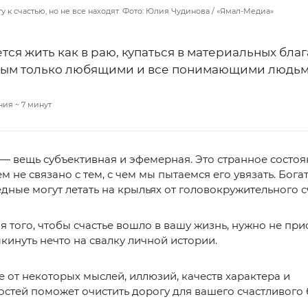
у к счастью, но не все находят. Фото: Юлия Чудинова / «Ямал-Медиа»
тся жить как в раю, купаться в материальных благ
ым только любящими и все понимающими людьм
ния ~
7
минут
 — вещь субъективная и эфемерная. Это странное состо
ем не связано с тем, с чем мы пытаемся его увязать. Бога
бедные могут летать на крыльях от головокружительного с
я того, чтобы счастье вошло в вашу жизнь, нужно не пр
выкинуть нечто на свалку личной истории.
 от некоторых мыслей, иллюзий, качеств характера и
стей поможет очистить дорогу для вашего счастливого 