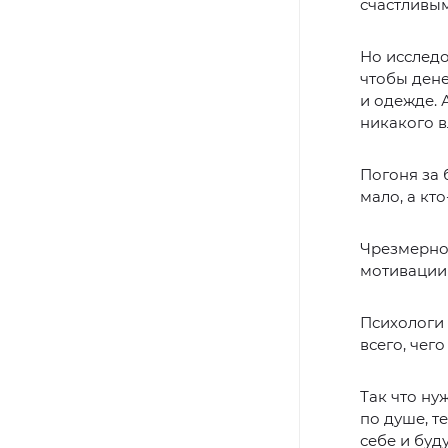
счастливым
Но исследо
чтобы дене
и одежде. 
никакого в
Погоня за 
мало, а кто
Чрезмерное
мотивации ч
Психологи 
всего, чег
Так что ну
по душе, т
себе и буд