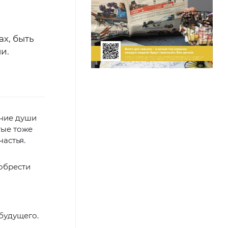
ах, быть
и.
яние души
тые тоже
частья.
иобрести
будущего.