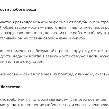
мости любого рода
частье кратковременной эйфорией от пагубных пристра
 Любые зависимости — алкогольная, наркотическая, игр
 разрушают личность, делают из нее раба. А раб никогд
стливым, он не хозяин своей жизни и судьбы.
ловек помешан на безумной страсти к другому, в этом то
дости, ведь он всегда в зависимости от чужой воли, чуж
ия или его отсутствия.
симости — самая опасная из преград к личному счасть
 богатстве
 потребления, в котором мы живем, у многих возникает
 могут дать исполнение любой мечты и сделать человека