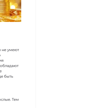
я не умеют
о
ия
 обладают
е
де быть
ослые. Тем