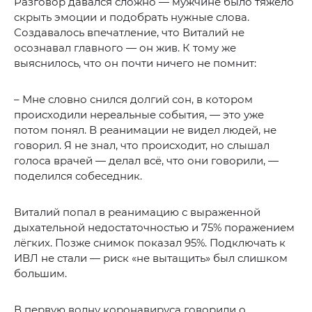
Разговор давался сложно — мужчине было тяжело
скрыть эмоции и подобрать нужные слова.
Создавалось впечатление, что Виталий не
осознавал главного — он жив. К тому же
выяснилось, что он почти ничего не помнит:
– Мне словно снился долгий сон, в котором
происходили нереальные события, — это уже
потом понял. В реанимации не видел людей, не
говорил. Я не знал, что происходит, но слышал
голоса врачей — делал всё, что они говорили, —
поделился собеседник.
Виталий попал в реанимацию с выраженной
дыхательной недостаточностью и 75% поражением
лёгких. Позже снимок показал 95%. Подключать к
ИВЛ не стали — риск «не вытащить» был слишком
большим.
В первую волну коронавируса говорили о