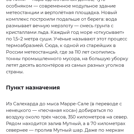
особняком — современное модульное здание
метеостанции и вертолётная площадка. Новый
комплекс построили подальше от берега: вода
размывает вечную мерзлоту — смесь грунта с
кристаллами льда. Каждый год море «откусывает»
по 1,5–2 метра суши. Учёные называют этот процесс
термоабразией. Сюда, к одной из старейших в
России метеостанций, где за 110 лет скопились
тонны промышленного мусора, на большую уборку
летят десять волонтёров из самых разных уголков
страны.
Пункт назначения
Из Салехарда до мыса Марре-Сале (в переводе с
ненецкого — «песчаная коса») добираться по
воздуху около трёх часов, 350 километров на север.
Рядом находится залив Мутный, а в 70 километрах
севернее — пролив Мутный шар. Даже по меркам