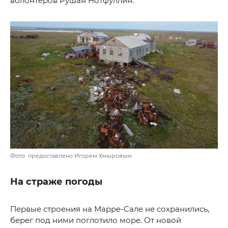
волонтёров Рушан Нотфуллин.
Фото: предоставлено Игорем Хмыровым
На страже погоды
Первые строения на Марре-Сале не сохранились,
берег под ними поглотило море. От новой