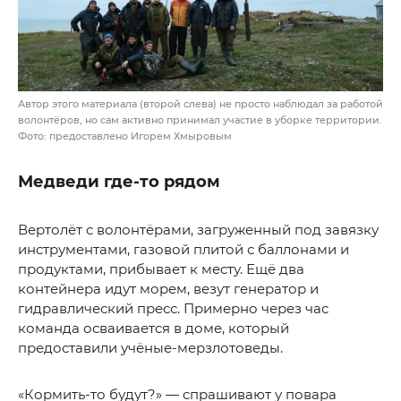
Автор этого материала (второй слева) не просто наблюдал за работой
волонтёров, но сам активно принимал участие в уборке территории.
Фото: предоставлено Игорем Хмыровым
Медведи где-то рядом
Вертолёт с волонтёрами, загруженный под завязку
инструментами, газовой плитой с баллонами и
продуктами, прибывает к месту. Ещё два
контейнера идут морем, везут генератор и
гидравлический пресс. Примерно через час
команда осваивается в доме, который
предоставили учёные-мерзлотоведы.
«Кормить-то будут?» — спрашивают у повара