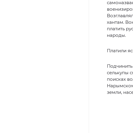
самоназван
военизиров
Возглавлял
хантам. Во
платить ру
народы.
Платили яс
Подчинить 
селькупы с
поисках во
Нарымском
земли, нас