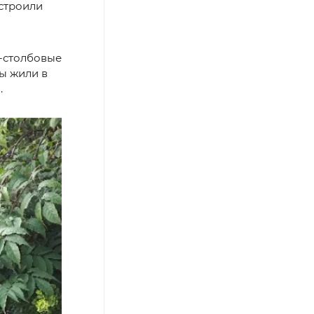
строили
о-столбовые
ы жили в
.