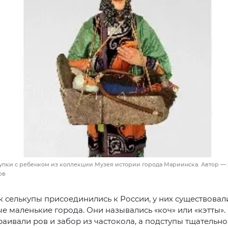
упки с ребенком из коллекции Музея истории города Мариинска. Автор —
ов
ак селькупы присоединились к России, у них существовал
е маленькие города. Они назывались «коч» или «кэтты».
раивали ров и забор из частокола, а подступы тщательно