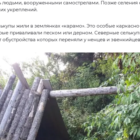
ь людьми, вооруженными самострелами. Позже селения 
ких укреплений.
купы жили в землянках «карамо». Это особые каркасн
рые приваливали песком или дерном. Северные селькуп
т обустройства которых переняли у ненцев и эвенкийцев