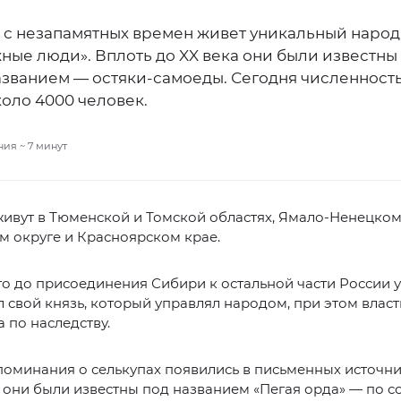
 с незапамятных времен живет уникальный народ
ные люди». Вплоть до XX века они были известны
азванием ― остяки-самоеды. Сегодня численность
оло 4000 человек.
ния ~
7
минут
живут в Тюменской и Томской областях, Ямало-Ненецко
 округе и Красноярском крае.
о до присоединения Сибири к остальной части России 
 свой князь, который управлял народом, при этом власт
 по наследству.
оминания о селькупах появились в письменных источни
а они были известны под названием «Пегая орда» — по с