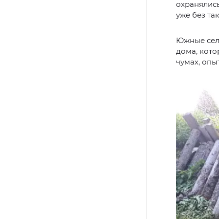
охранялис
уже без та
Южные сель
дома, кото
чумах, опы