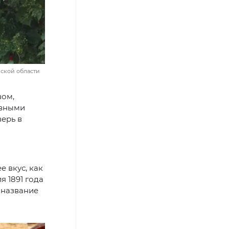
ской области
вом,
овными
верь в
е вкус, как
я 1891 года
 название