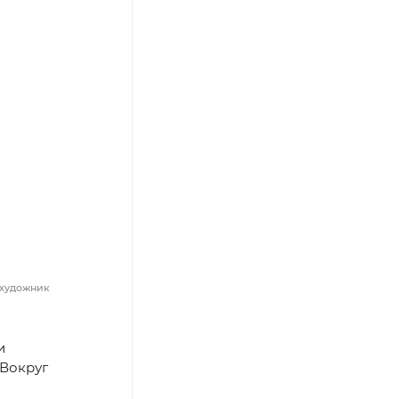
 художник
и
 Вокруг