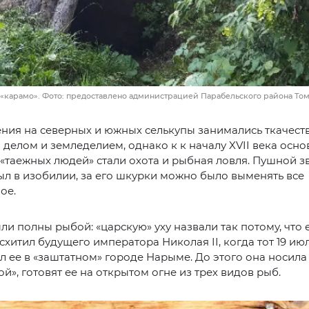
«карамо». Фото: предоставлено администрацией Парабельского района Том
ния на северных и южных селькупы занимались ткачест
делом и земледелием, однако к к началу XVII века осн
«таежных людей» стали охота и рыбная ловля. Пушной з
л в изобилии, за его шкурки можно было выменять все
ое.
ли полны рыбой: «царскую» уху назвали так потому, что е
осхитил будущего императора Николая II, когда тот 19 июл
 ее в «заштатном» городе Нарыме. До этого она носила
ой», готовят ее на открытом огне из трех видов рыб.