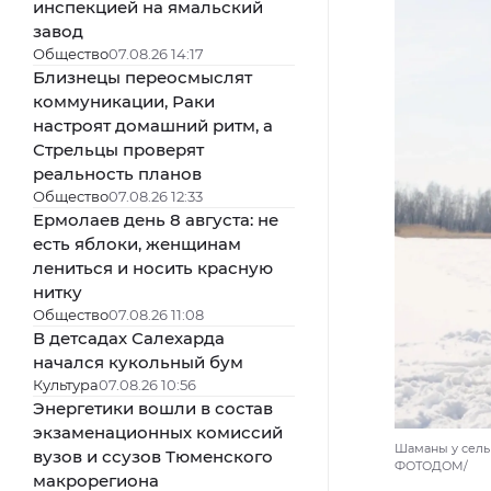
инспекцией на ямальский
завод
Общество
07.08.26 14:17
Близнецы переосмыслят
коммуникации, Раки
настроят домашний ритм, а
Стрельцы проверят
реальность планов
Общество
07.08.26 12:33
Ермолаев день 8 августа: не
есть яблоки, женщинам
лениться и носить красную
нитку
Общество
07.08.26 11:08
В детсадах Салехарда
начался кукольный бум
Культура
07.08.26 10:56
Энергетики вошли в состав
экзаменационных комиссий
Шаманы у сельк
вузов и ссузов Тюменского
ФОТОДОМ/
макрорегиона