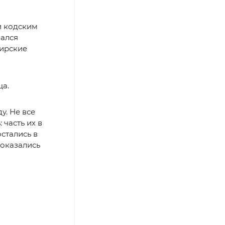
и кодским
вался
бирские
ца.
у. Не все
часть их в
остались в
оказались