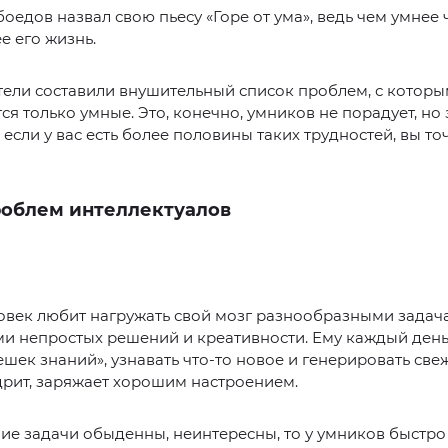
боедов назвал свою пьесу «Горе от ума», ведь чем умнее 
е его жизнь.
тели составили внушительный список проблем, с котор
ся только умные. Это, конечно, умников не порадует, но 
 если у вас есть более половины таких трудностей, вы то
роблем интеллектуалов
овек любит нагружать свой мозг разнообразными задач
и непростых решений и креативности. Ему каждый день
ешек знаний», узнавать что-то новое и генерировать све
дрит, заряжает хорошим настроением.
ие задачи обыденны, неинтересны, то у умников быстро