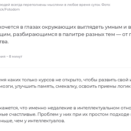
людей всегда переполнены мыслями в любое время суток. Фото:
tock/Fotodom
очется в глазах окружающих выглядеть умным и 
им, разбирающимся в палитре разных тем — от 
тва.
ния ~
8
минут
мя каких только курсов не открыто, чтобы развить свой 
мозги, улучшить память, смекалку, освоить приемы логик
кажется, что именно недалекие в интеллектуальном от
ые счастливые. Проблем у них при их простом подходе
ньше, чем у интеллектуалов.