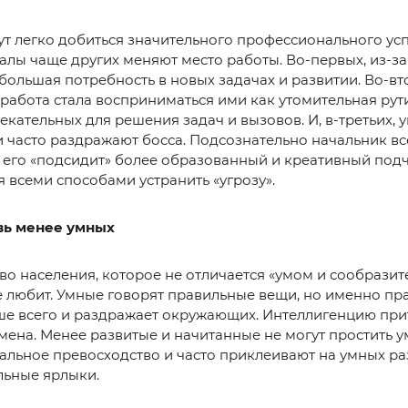
т легко добиться значительного профессионального усп
алы чаще других меняют место работы. Во-первых, из-за т
 большая потребность в новых задачах и развитии. Во-вт
работа стала восприниматься ими как утомительная рути
лекательных для решения задач и вызовов. И, в-третьих, 
 часто раздражают босса. Подсознательно начальник вс
о его «подсидит» более образованный и креативный под
я всеми способами устранить «угрозу».
вь менее умных
о населения, которое не отличается «умом и сообразит
 любит. Умные говорят правильные вещи, но именно пра
ше всего и раздражает окружающих. Интеллигенцию при
ена. Менее развитые и начитанные не могут простить 
альное превосходство и часто приклеивают на умных р
льные ярлыки.