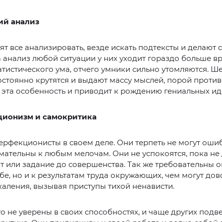
ий анализ
т все анализировать, везде искать подтексты и делают
 анализ любой ситуации у них уходит гораздо больше в
атистического ума, отчего умники сильно утомляются. Ш
остоянно крутятся и выдают массу мыслей, порой проти
эта особенность и приводит к рождению гениальных ид
ционизм и самокритика
рфекционисты в своем деле. Они терпеть не могут оши
мательны к любым мелочам. Они не успокоятся, пока не
т или задание до совершенства. Так же требовательны о
ебе, но и к результатам труда окружающих, чем могут дов
каления, вызывая приступы тихой ненависти.
о не уверены в своих способностях, и чаще других подв