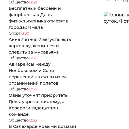
Общество
13:38
Бесплатный бассейн и
флорбол: как День
физкультурника отметят в
городах Ямала
Спорт
13:30
Анна Летняя 7 августа: есть
картошку, жениться и
следить за муравьями
Общество
13:30
Авиарейсы между
Ноябрьском и Сочи
перенесли на сутки из-за
ограничений полетов
Общество
12:55
Овны уточнят приоритеты,
Девы укрепят систему, а
Козероги зададут тон
команде
Общество
12:33
В Салехарде новыми домами