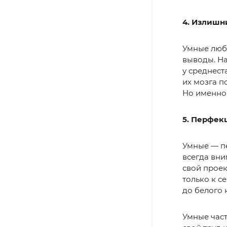
4. Излишн
Умные любя
выводы. На
у среднест
их мозга п
Но именно 
5. Перфек
Умные — пе
всегда вни
свой проек
только к с
до белого 
Умные част