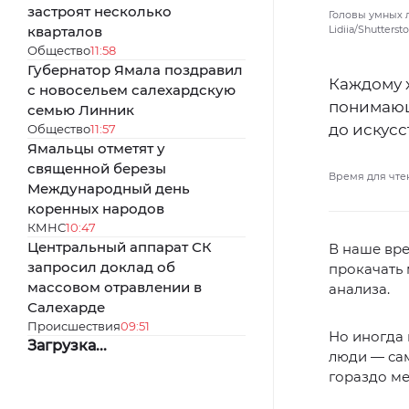
застроят несколько
Головы умных 
кварталов
Lidiia/Shutters
Общество
11:58
Губернатор Ямала поздравил
Каждому х
с новосельем салехардскую
понимающ
семью Линник
до искусс
Общество
11:57
Ямальцы отметят у
священной березы
Время для чте
Международный день
коренных народов
КМНС
10:47
Центральный аппарат СК
В наше вре
запросил доклад об
прокачать 
массовом отравлении в
анализа.
Салехарде
Происшествия
09:51
Но иногда 
Загрузка...
люди — сам
гораздо ме