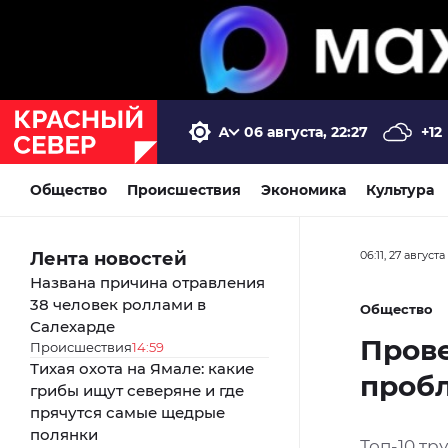
06 августа, 22:27
+12
Общество
Происшествия
Экономика
Культура
Лента новостей
06:11, 27 августа
Названа причина отравления
38 человек роллами в
Общество
Салехарде
Прове
Происшествия
14:59
Тихая охота на Ямале: какие
проб
грибы ищут северяне и где
прячутся самые щедрые
полянки
Топ-10 тр