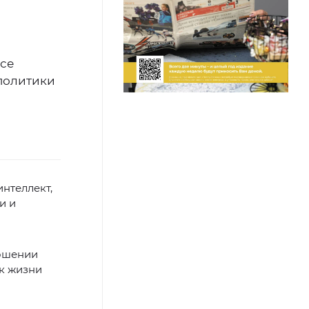
все
политики
интеллект,
и и
ношении
 к жизни