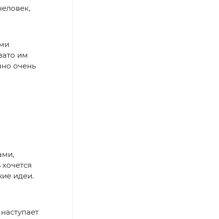
человек,
ыми
зато им
чно очень
ами,
 хочется
жие идеи.
 наступает