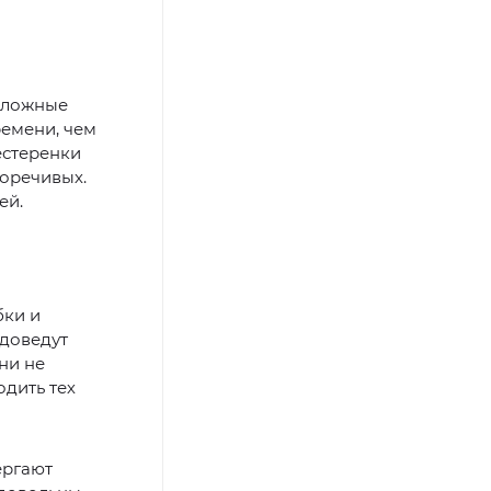
 сложные
ремени, чем
естеренки
воречивых.
ей.
бки и
 доведут
ни не
одить тех
ергают