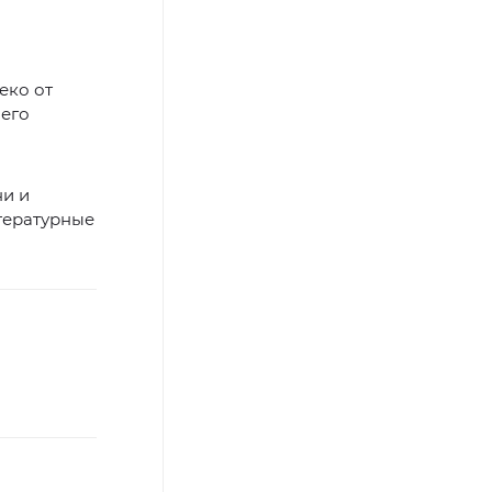
еко от
 его
ни и
тературные