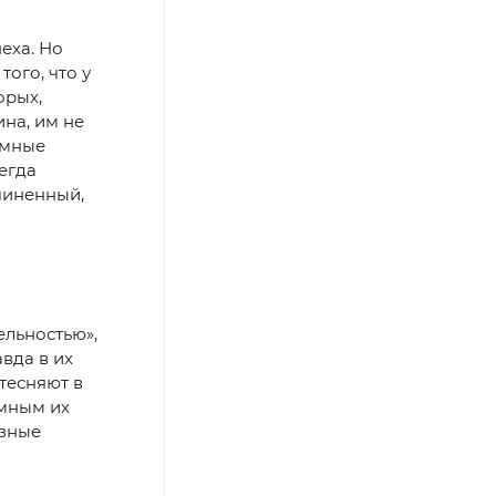
еха. Но
ого, что у
орых,
на, им не
умные
егда
чиненный,
ельностью»,
вда в их
тесняют в
умным их
азные