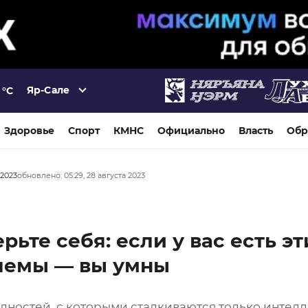
Яр-Сале
°C
Здоровье
Спорт
КМНС
Официально
Власть
Обр
 2023
обновлено: 05:29, 28 августа 2023
рьте себя: если у вас есть эт
лемы — вы умны
удностей, с которыми сталкиваются только интел