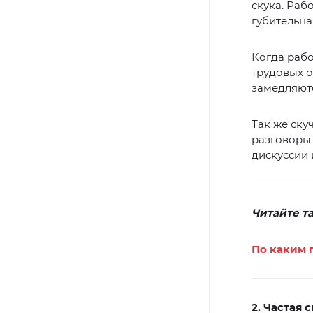
скука. Раб
губительна
Когда рабо
трудовых о
замедляют
Так же ску
разговоры 
дискуссии 
Читайте т
По каким 
2. Частая 