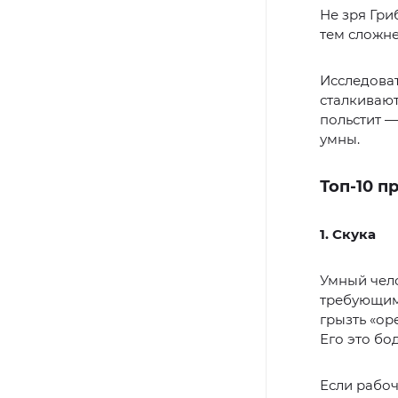
Не зря Гри
тем сложне
Исследова
сталкивают
польстит —
умны.
Топ-10 п
1. Скука
Умный чел
требующим
грызть «ор
Его это бо
Если рабоч