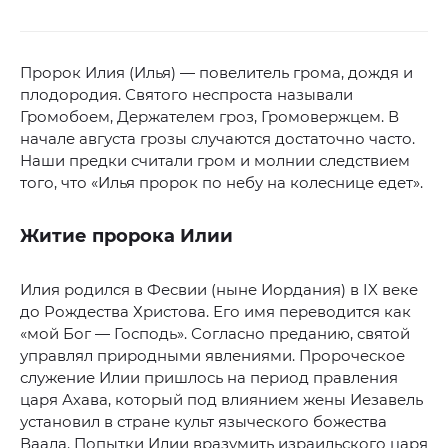
Пророк Илия (Илья) — повелитель грома, дождя и
плодородия. Святого неспроста называли
Громобоем, Держателем гроз, Громовержцем. В
начале августа грозы случаются достаточно часто.
Наши предки считали гром и молнии следствием
того, что «Илья пророк по небу на колеснице едет».
Житие пророка Илии
Илия родился в Фесвии (ныне Иордания) в IX веке
до Рождества Христова. Его имя переводится как
«мой Бог — Господь». Согласно преданию, святой
управлял природными явлениями. Пророческое
служение Илии пришлось на период правления
царя Ахава, который под влиянием жены Иезавель
установил в стране культ языческого божества
Ваала. Попытки Илии вразумить израильского царя